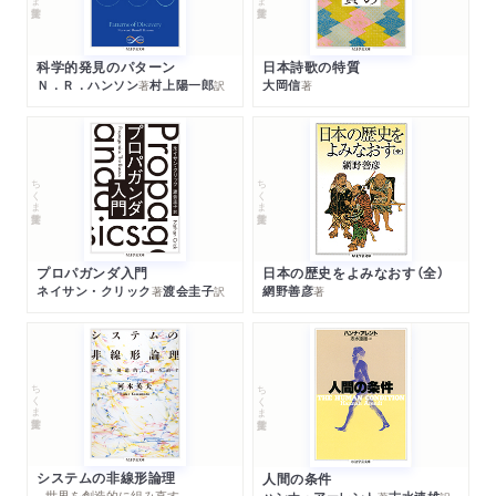
科学的発見のパターン
日本詩歌の特質
Ｎ．Ｒ．ハンソン
村上陽一郎
大岡信
著
訳
著
ちくま学芸文庫
ちくま学芸文庫
プロパガンダ入門
日本の歴史をよみなおす（全）
ネイサン・クリック
渡会圭子
網野善彦
著
訳
著
ちくま学芸文庫
ちくま学芸文庫
システムの非線形論理
人間の条件
─世界を創造的に組み直す