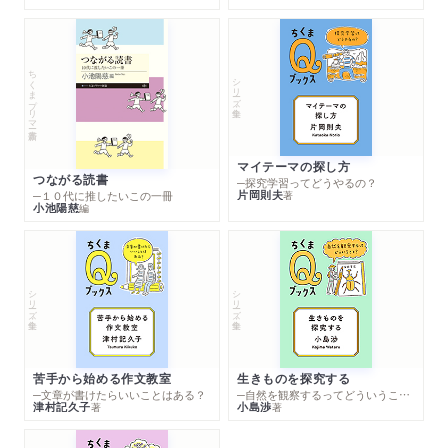
ちくまプリマー新書
シリーズ・全集
マイテーマの探し方
つながる読書
─探究学習ってどうやるの？
片岡則夫
著
─１０代に推したいこの一冊
小池陽慈
編
シリーズ・全集
シリーズ・全集
苦手から始める作文教室
生きものを探究する
─文章が書けたらいいことはある？
─自然を観察するってどういうこと？
津村記久子
小島渉
著
著