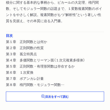
積分に関する基本的な事柄から、ピカールの大定理、楕円関
数、そしてモジュラー関数の話題まで、１変数複素関数のポイ
ントをやさしく解説。複素関数がもつ“解析性”という著しい性
質を見据え、その本質に迫る入門書。
目次
第１章 正則関数とは何か
第２章 正則関数の性質
第３章 孤立特異点
第４章 多価関数とリーマン面（１次元複素多様体）
第５章 正則関数・有理形関数は存在するか
第６章 １次変換
第７章 ポアンカレ計量
第８章 楕円関数・モジュラー関数
付録
目次をすべて読む