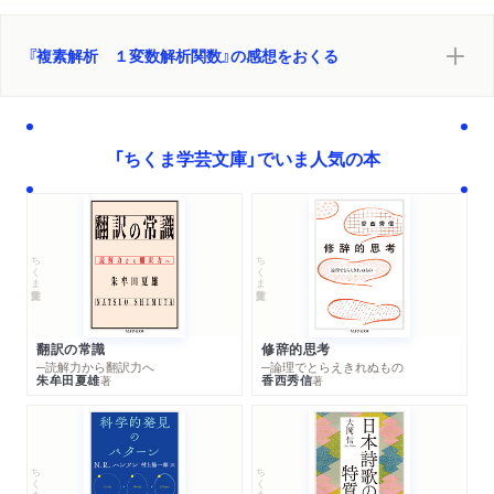
『複素解析 １変数解析関数』の感想をおくる
「ちくま学芸文庫」でいま人気の本
ちくま学芸文庫
ちくま学芸文庫
翻訳の常識
修辞的思考
─読解力から翻訳力へ
─論理でとらえきれぬもの
朱牟田夏雄
香西秀信
著
著
ちくま学芸文庫
ちくま学芸文庫