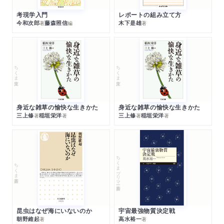
考現学入門
レポートの組み立て方
今和次郎
藤森照信
木下是雄
著
編
著
ちくま文庫
ちくま文庫
身近な雑草の愉快な生きかた
身近な雑草の愉快な生きかた
三上修
稲垣栄洋
三上修
稲垣栄洋
著
著
著
著
ちくまプリマー新書
ちくま新書
昆虫はなぜ海にいないのか
宇宙最強物質決定戦
朝野維起
高水裕一
著
著