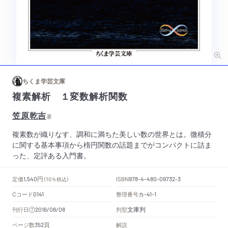
ちくま学芸文庫
複素解析 １変数解析関数
笠原乾吉
著
複素数が織りなす、調和に満ちた美しい数の世界とは。微積分
に関する基本事項から楕円関数の話題までがコンパクトに詰ま
った、定評ある入門書。
円
定価
ISBN
1,540
（10％税込）
978-4-480-09732-3
Cコード
整理番号
カ
0141
-41-1
文庫判
刊行日
判型
2016/08/08
頁
ページ数
解説
352