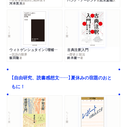
ハンナ・アーレント
志水速雄
著
訳
河本英夫
著
ちくま学芸文庫
ちくま学芸文庫
ウィトゲンシュタイン〔増補新版〕
古典注釈入門
─言語の限界
─歴史と技法
飯田隆
鈴木健一
著
著
【自由研究、読書感想文……】夏休みの宿題のおと
もに！
ちくま文庫
ちくま学芸文庫