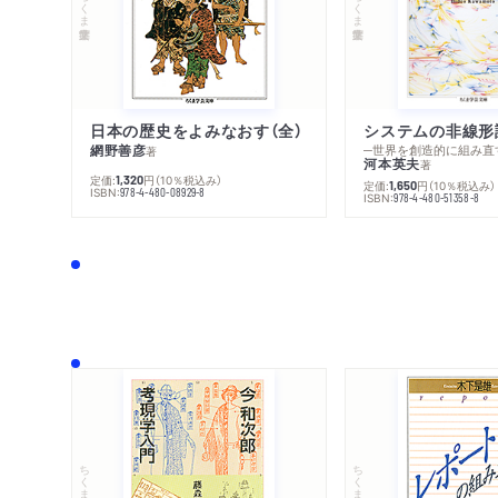
ちくま学芸文庫
ちくま学芸文庫
日本の歴史をよみなおす（全）
システムの非線形
網野善彦
─世界を創造的に組み直
著
河本英夫
著
定価:
円
（10％税込み）
1,320
定価:
円
（10％税込み）
1,650
ISBN:
978-4-480-08929-8
ISBN:
978-4-480-51358-8
ちくま文庫
ちくま学芸文庫