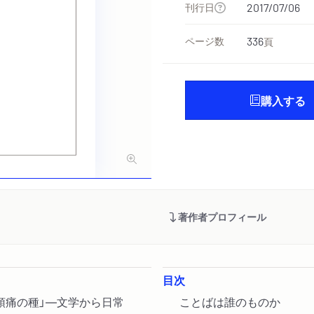
刊行日
2017/07/06
ページ数
336
頁
購入する
著作者プロフィール
目次
「頭痛の種」―文学から日常
ことばは誰のものか