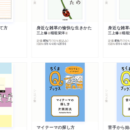
て方
身近な雑草の愉快な生きかた
身近な雑草
三上修
稲垣栄洋
三上修
稲垣
著
著
著
定価:
円
（10％税込み）
定価:
円
（10
814
814
ISBN:
ISBN:
978-4-480-42819-6
978-4-480-
シリーズ・全集
シリーズ・全集
マイテーマの探し方
苦手から始