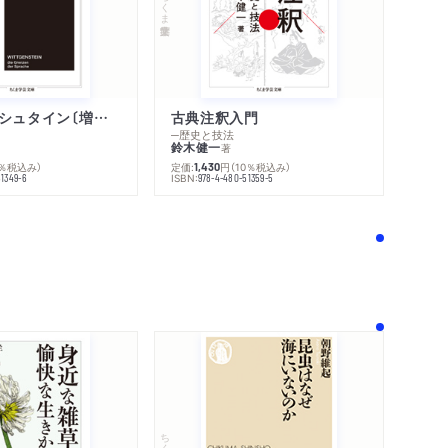
ちくま学芸文庫
ウィトゲンシュタイン〔増補新版〕
古典注釈入門
─歴史と技法
鈴木健一
著
0％税込み）
定価:
円
（10％税込み）
1,430
ISBN:
51349-6
978-4-480-51359-5
！
ちくま新書