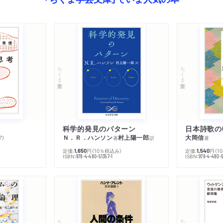
ちくま学芸文庫
ちくま学芸文庫
科学的発見のパターン
日本詩歌の
の
Ｎ．Ｒ．ハンソン
村上陽一郎
大岡信
著
訳
著
定価:
円
（10％税込み）
定価:
円
（1
1,650
1,540
ISBN:
ISBN:
978-4-480-51357-1
978-4-480-5