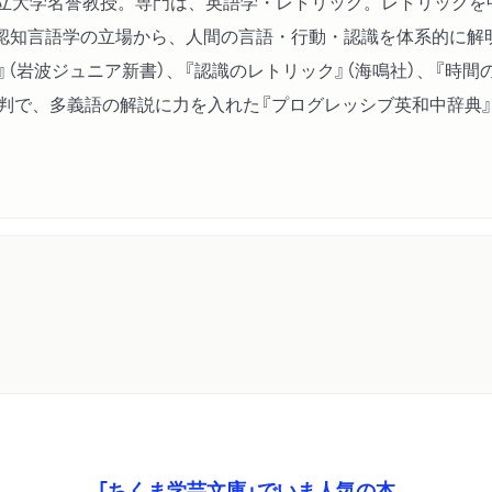
阪市立大学名誉教授。専門は、英語学・レトリック。レトリック
認知言語学の立場から、人間の言語・行動・認識を体系的に解
』（岩波ジュニア新書）、『認識のレトリック』（海鳴社）、『時
評判で、多義語の解説に力を入れた『プログレッシブ英和中辞典
「ちくま学芸文庫」でいま人気の本