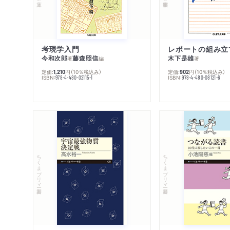
考現学入門
レポートの組み立
今和次郎
藤森照信
木下是雄
著
編
著
定価:
円
（10％税込み）
定価:
円
（10％税込み）
1,210
902
ISBN:
ISBN:
978-4-480-02115-1
978-4-480-08121-6
ちくまプリマー新書
ちくまプリマー新書