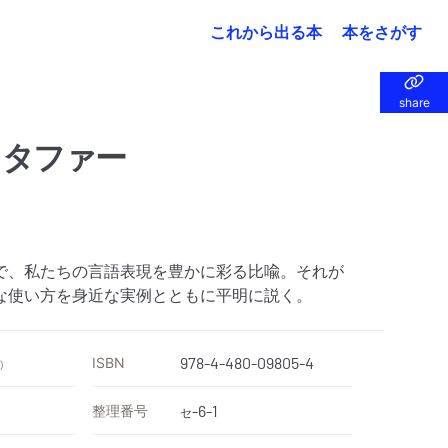
これから出る本
本をさがす
share
share
メタファー
で、私たちの言語表現を豊かに彩る比喩。それが
な使い方を身近な実例とともに平明に説く。
ISBN
978-4-480-09805-4
）
整理番号
-6-1
セ