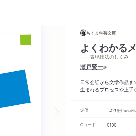
ちくま学芸文庫
よくわかる
——表現技法のしくみ
瀬戸賢一
著
日常会話から文学作品ま
生まれるプロセスや上手
定価
1,320
円
（10％税込
Next slide
Cコード
0180