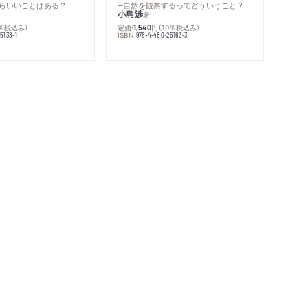
らいいことはある？
─自然を観察するってどういうこと？
小島渉
著
0％税込み）
定価:
円
（10％税込み）
1,540
ISBN:
5138-1
978-4-480-25163-3