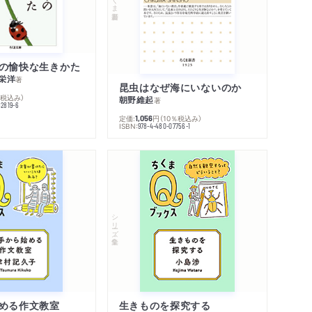
の愉快な生きかた
栄洋
著
昆虫はなぜ海にいないのか
％税込み）
朝野維起
著
42819-6
定価:
円
（10％税込み）
1,056
ISBN:
978-4-480-07756-1
シリーズ・全集
める作文教室
生きものを探究する