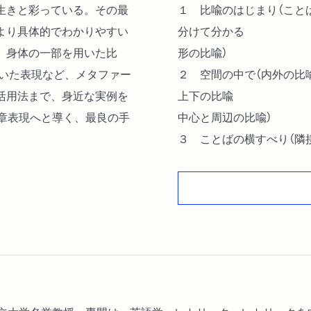
生きと彩っている。その最
１ 比喩のはじまり（こと
より具体的でわかりやすい
分けて分かる
、身体の一部を用いた比
形の比喩）
用いた表現など、メタファー
２ 空間の中で（内外の比
活用法まで、身近な実例を
上下の比喩
文章表現へと導く、最良の手
中心と周辺の比喩）
３ ことばの横すべり（隣
ことばの経済
隣接のパタン）
４ 動きの中で（旅するこ
起点と着点
時間のことば
比喩は人とともに）
５ メタファーの現在（二
村上春樹とメタファーの世