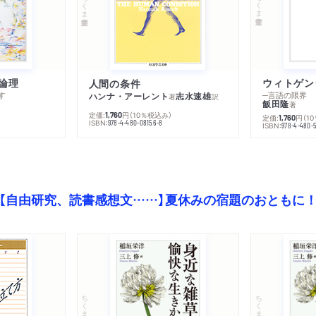
ちくま学芸文庫
ちくま学芸文庫
論理
人間の条件
す
─言語の限界
ハンナ・アーレント
志水速雄
著
訳
飯田隆
著
定価:
円
（10％税込み）
1,760
定価:
円
（1
1,760
ISBN:
978-4-480-08156-8
ISBN:
978-4-480-
【自由研究、読書感想文……】夏休みの宿題のおともに
ちくま文庫
ちくま文庫