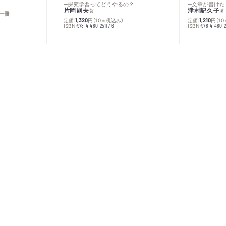
─探究学習ってどうやるの？
─文章が書けた
片岡則夫
津村記久子
著
著
一冊
定価:
円
（10％税込み）
定価:
円
（1
1,320
1,210
ISBN:
ISBN:
978-4-480-25117-6
978-4-480-2