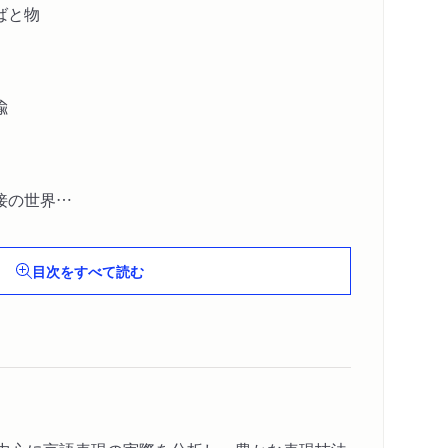
ばと物
喩
接の世界
目次をすべて読む
とば
五〇〇年比喩の旅
界）