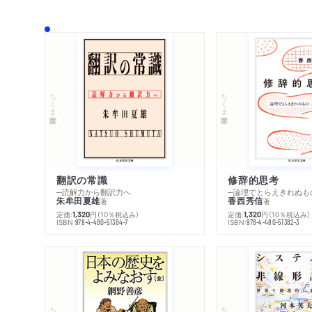
ちくま学芸文庫
ちくま学芸文庫
翻訳の常識
修辞的思考
─読解力から翻訳力へ
─論理でとらえきれぬも
朱牟田夏雄
香西秀信
著
著
定価:
円
（10％税込み）
定価:
円
（10％税込み）
1,320
1,320
ISBN:
ISBN:
978-4-480-51384-7
978-4-480-51382-3