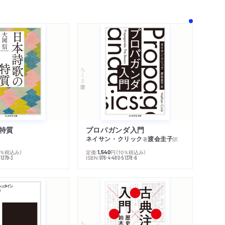
ちくま学芸文庫
特質
プロパガンダ入門
ネイサン・クリック
渡会圭子
著
訳
0％税込み）
定価:
円
（10％税込み）
1,540
ISBN:
1379-3
978-4-480-51378-6
内容紹介・目次
著作者プロフィール
感想をおくる