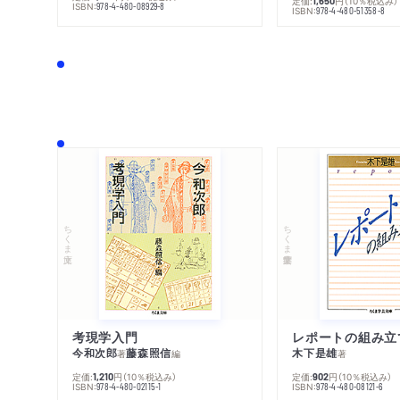
定価:
円
（10％税込み）
1,650
ISBN:
978-4-480-08929-8
ISBN:
978-4-480-51358-8
ちくま文庫
ちくま学芸文庫
考現学入門
レポートの組み立
今和次郎
藤森照信
木下是雄
著
編
著
定価:
円
（10％税込み）
定価:
円
（10％税込み）
1,210
902
ISBN:
ISBN:
978-4-480-02115-1
978-4-480-08121-6