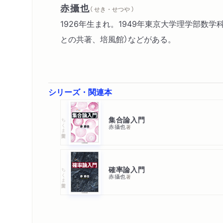
赤攝也
（ せき・せつや ）
1926年生まれ。1949年東京大学理学部数
との共著、培風館）などがある。
シリーズ・関連本
集合論入門
ちくま学芸文庫
赤攝也
著
確率論入門
ちくま学芸文庫
赤攝也
著