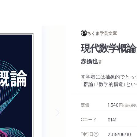
ちくま学芸文庫
現代数学概論
赤攝也
著
初学者には抽象的でとっつ
「群論」「数学的構造」と
定価
1,540
円
（10％税込
Cコード
0141
Next slide
刊行日
2019/06/10