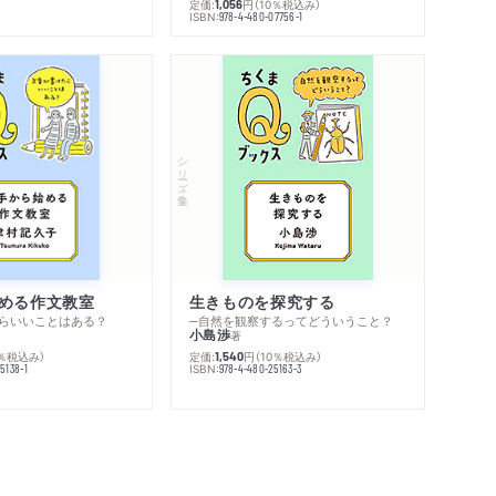
定価:
円
（10％税込み）
1,056
ISBN:
978-4-480-07756-1
シリーズ・全集
める作文教室
生きものを探究する
らいいことはある？
─自然を観察するってどういうこと？
小島渉
著
0％税込み）
定価:
円
（10％税込み）
1,540
ISBN:
5138-1
978-4-480-25163-3