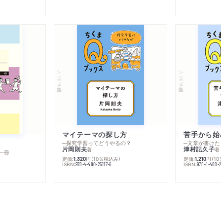
シリーズ・全集
シリーズ・全集
マイテーマの探し方
苦手から始
─探究学習ってどうやるの？
─文章が書けた
片岡則夫
津村記久子
著
著
一冊
定価:
円
（10％税込み）
定価:
円
（1
1,320
1,210
ISBN:
ISBN:
978-4-480-25117-6
978-4-480-2