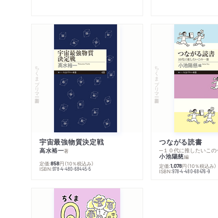
ちくまプリマー新書
ちくまプリマー新書
宇宙最強物質決定戦
つながる読書
高水裕一
─１０代に推したいこの
著
小池陽慈
編
定価:
円
（10％税込み）
858
定価:
円
（10％税込み）
1,078
ISBN:
978-4-480-68445-5
ISBN:
978-4-480-68476-9