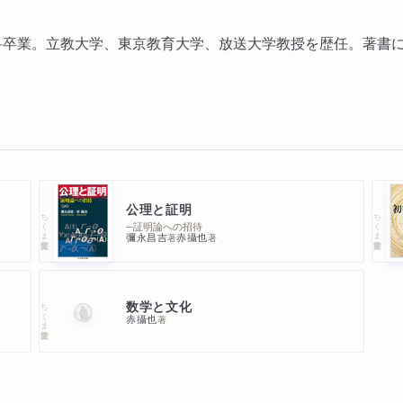
学科卒業。立教大学、東京教育大学、放送大学教授を歴任。著書に
公理と証明
ちくま学芸文庫
ちくま学芸文庫
─証明論への招待
彌永昌吉
赤攝也
著
著
数学と文化
ちくま学芸文庫
赤攝也
著