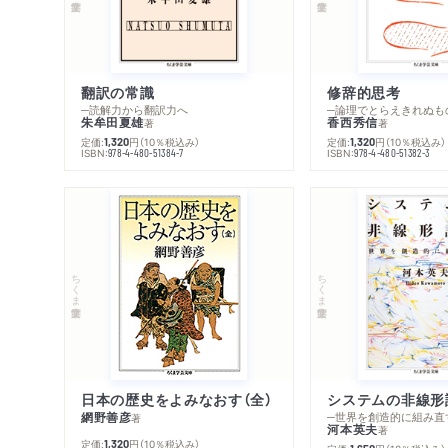
翻訳の常識
修辞的思考
─読解力から翻訳力へ
─論理でとらえきれぬも
朱牟田夏雄
香西秀信
著
著
定価:
円
（10％税込み）
定価:
円
（10％税込み）
1,320
1,320
ISBN:
ISBN:
978-4-480-51384-7
978-4-480-51382-3
ちくま学芸文庫
ちくま学芸文庫
日本の歴史をよみなおす（全）
システムの非線形
網野善彦
─世界を創造的に組み直
著
河本英夫
著
定価:
円
（10％税込み）
1,320