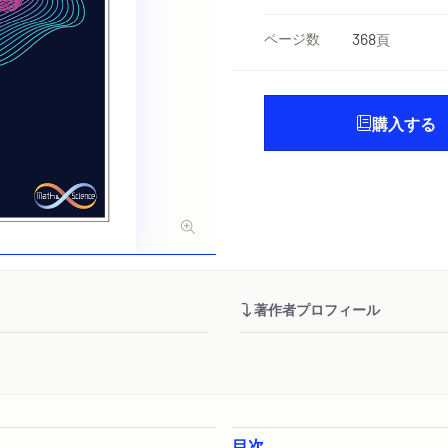
ページ数
368
頁
購入する
著作者プロフィール
目次