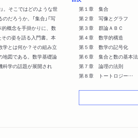
学」。そこではどのような世
第１章 集合
のだろうか。「集合」「写
第２章 写像とグラフ
基本的概念を手掛かりに、数
第３章 群論ＡＢＣ
たその姿を語る入門書。本
第４章 数学的構造
数学とは何か？その組み立
第５章 数学の記号化
の地図である。数学基礎論
第６章 集合と数の基本法
機科学の話題が展開され
第７章 論理の法則
第８章 トートロジー
第９章 論理の完全性
第１０章 計算とは何か