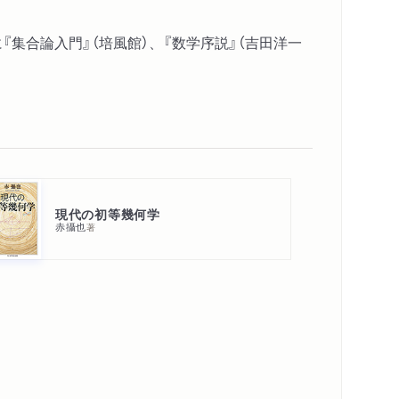
『集合論入門』（培風館）、『数学序説』（吉田洋一
現代の初等幾何学
赤攝也
著