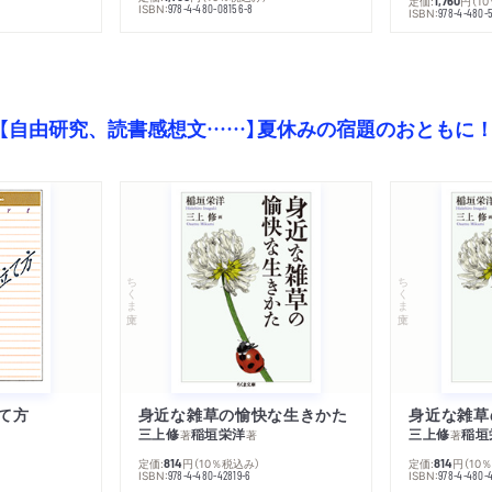
定価:
円
（1
1,760
ISBN:
978-4-480-08156-8
ISBN:
978-4-480-
【自由研究、読書感想文……】夏休みの宿題のおともに
ちくま文庫
ちくま文庫
て方
身近な雑草の愉快な生きかた
身近な雑草
三上修
稲垣栄洋
三上修
稲垣
著
著
著
定価:
円
（10％税込み）
定価:
円
（10
814
814
ISBN:
ISBN:
978-4-480-42819-6
978-4-480-