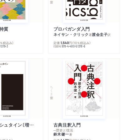
著作者プロフィール
シリーズ・関連本
感想をおくる
特質
プロパガンダ入門
ネイサン・クリック
渡会圭子
著
訳
0％税込み）
定価:
円
（10％税込み）
1,540
ISBN:
1379-3
978-4-480-51378-6
ちくま学芸文庫
ウィトゲンシュタイン〔増補新版〕
古典注釈入門
─歴史と技法
鈴木健一
著