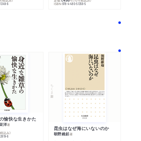
0％税込み）
定価:
円
（10％税込み）
1,430
ISBN:
51349-6
978-4-480-51359-5
！
ちくま新書
の愉快な生きかた
栄洋
著
昆虫はなぜ海にいないのか
％税込み）
朝野維起
著
42819-6