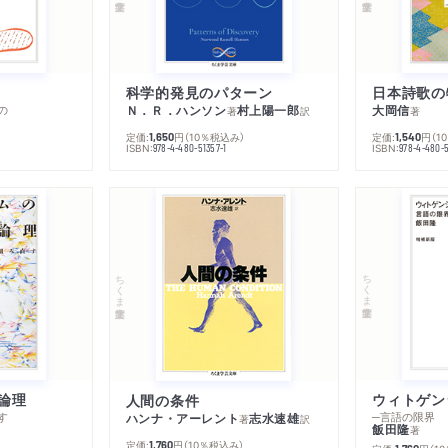
科学的発見のパターン
日本詩歌の
の
Ｎ．Ｒ．ハンソン
村上陽一郎
大岡信
著
訳
著
定価:
円
（10％税込み）
定価:
円
（1
1,650
1,540
ISBN:
ISBN:
978-4-480-51357-1
978-4-480-5
ちくま学芸文庫
ちくま学芸文庫
論理
人間の条件
す
─言語の限界
ハンナ・アーレント
志水速雄
著
訳
飯田隆
著
定価:
円
（10％税込み）
1,760