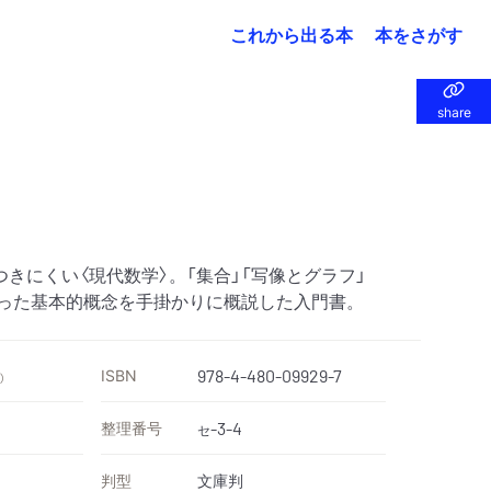
これから出る本
本をさがす
share
share
きにくい〈現代数学〉。「集合」「写像とグラフ」
いった基本的概念を手掛かりに概説した入門書。
ISBN
978-4-480-09929-7
）
整理番号
-3-4
セ
判型
文庫判