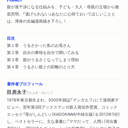
親が過干渉になる仕組みを、子ども・大人・母親の立場から徹
底究明。「逃げられない」あなたに心得ておいてほしいことと
は。渾身の全編漫画描き下ろし！
目次
第１章 うるさかった私のお母さん
第２章 自分の事情を自分で聞いてみる
第３章 親がうるさくなってしまう理由
第４章 うるさい親との距離のとり方
著作者プロフィール
田房永子
（ たぶさ・えいこ ）
1978年東京都生まれ。2000年雑誌「マンガエフ」にて漫画家デ
ビュー。翌年第3回アックスマンガ新人賞佳作受賞。コミック
エッセイ『母がしんどい』（KADOKAWA/中経出版）を2012年刊行
し、ベストセラーに。主な著書に『ママだって、人間』（河出書