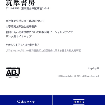
〒111-8755
東京都台東区蔵前2-5-3
会社概要
会社ロゴ・銘板について
太宰治賞
太宰治と筑摩書房
お問い合わせ
著作権について
出版目録
ソーシャルメディア
リンク集
サイトマップ
webちくま
ちくまの教科書
プライバシーポリシー
教科書採択の公正確保に関する基本方針
免責事項
PageTop
© Chikumashobo Ltd.
2024
All Rights Reserved.
本をさがす