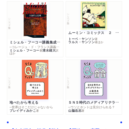
シリーズ・全集
シリーズ・全集
ムーミン・コミックス ２ あこがれの遠い土地
トーベ・ヤンソン
著
ミシェル・フーコー講義集成１０ 主体性と真理
ラルス・ヤンソン
著
ほか
─コレージュ・ド・フランス講義１９８０－１９８１年度
ミシェル・フーコー
清水雄大
著
訳
ほか
シリーズ・全集
シリーズ・全集
地べたから考える
ＳＮＳ時代のメディアリテラシー
─世界はそこだけじゃないから
─ウソとホントは見分けられる？
ブレイディみかこ
山脇岳志
著
著