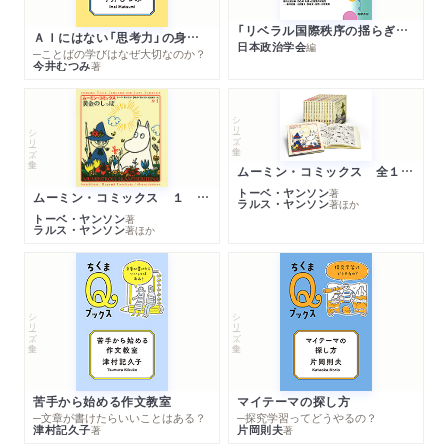
「リベラル国際秩序の揺らぎ」再考 年報政治学２０２６‐Ⅰ
ＡＩにはない「思考力」の身につけ方
日本政治学会
編
─ことばの学びはなぜ大切なのか？
今井むつみ
著
シリーズ・全集
シリーズ・全集
ムーミン・コミックス 全１４巻セット
トーベ・ヤンソン
著
ムーミン・コミックス １ 黄金のしっぽ
ラルス・ヤンソン
著
ほか
トーベ・ヤンソン
著
ラルス・ヤンソン
著
ほか
シリーズ・全集
シリーズ・全集
苦手から始める作文教室
マイテーマの探し方
─文章が書けたらいいことはある？
─探究学習ってどうやるの？
津村記久子
片岡則夫
著
著