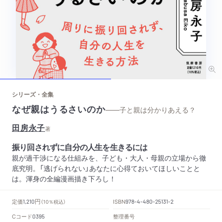
シリーズ・全集
なぜ親はうるさいのか
——子と親は分かりあえる？
田房永子
著
振り回されずに自分の人生を生きるには
親が過干渉になる仕組みを、子ども・大人・母親の立場から徹
底究明。「逃げられない」あなたに心得ておいてほしいことと
は。渾身の全編漫画描き下ろし！
円
定価
ISBN
1,210
（10％税込）
978-4-480-25131-2
Cコード
整理番号
0395