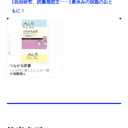
【自由研究、読書感想文……】夏休みの宿題のおと
もに！
ちくまプリマー新書
つながる読書
─１０代に推したいこの一冊
小池陽慈
編