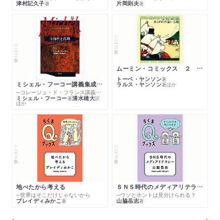
津村記久子
片岡則夫
著
著
シリーズ・全集
シリーズ・全集
ムーミン・コミックス ２ あこがれの遠い土地
トーベ・ヤンソン
著
ミシェル・フーコー講義集成１０ 主体性と真理
ラルス・ヤンソン
著
ほか
─コレージュ・ド・フランス講義１９８０－１９８１年度
ミシェル・フーコー
清水雄大
著
訳
ほか
シリーズ・全集
シリーズ・全集
地べたから考える
ＳＮＳ時代のメディアリテラシー
─世界はそこだけじゃないから
─ウソとホントは見分けられる？
ブレイディみかこ
山脇岳志
著
著