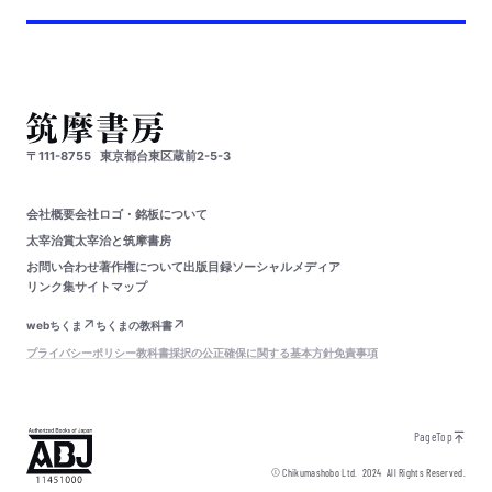
〒111-8755
東京都台東区蔵前2-5-3
会社概要
会社ロゴ・銘板について
太宰治賞
太宰治と筑摩書房
お問い合わせ
著作権について
出版目録
ソーシャルメディア
リンク集
サイトマップ
webちくま
ちくまの教科書
プライバシーポリシー
教科書採択の公正確保に関する基本方針
免責事項
PageTop
© Chikumashobo Ltd.
2024
All Rights Reserved.