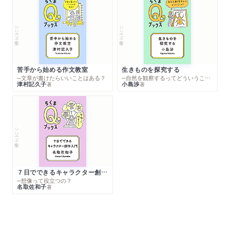
シリーズ・全集
シリーズ・全集
苦手から始める作文教室
生きものを探究する
─文章が書けたらいいことはある？
─自然を観察するってどういうこと？
津村記久子
小島渉
著
著
シリーズ・全集
７日でできるキャラクター創作入門
─想像って役立つの？
名取佐和子
著