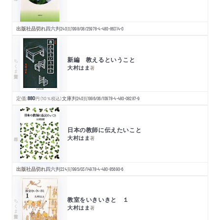
出版社品切れ
四六判
240
頁
1998/08/25
978-4-480-86314-0
新編 教えるということ
ちくま学芸文庫
大村はま
著
定価:
880
円
（10％税込）
文庫判
240
頁
1996/06/10
978-4-480-08287-9
日本の教師に伝えたいこと
大村はま
著
出版社品切れ
四六判
224
頁
1995/03/14
978-4-480-85690-6
教室をいきいきと １
ちくま学芸文庫
大村はま
著