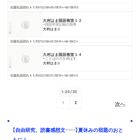
出版社品切れ
Ａ５判
476
頁
1984/04/10
978-4-480-38810-0
大村はま国語教室１２
シリーズ・全集
─国語学習記録の指導
大村はま
著
出版社品切れ
Ａ５判
576
頁
1984/01/31
978-4-480-38812-4
大村はま国語教室１４
シリーズ・全集
─ことばの力を伸ばす
大村はま
著
出版社品切れ
Ａ５判
400
頁
1983/11/30
978-4-480-38814-8
1-20/30
次へ
1
2
【自由研究、読書感想文……】夏休みの宿題のおと
もに！