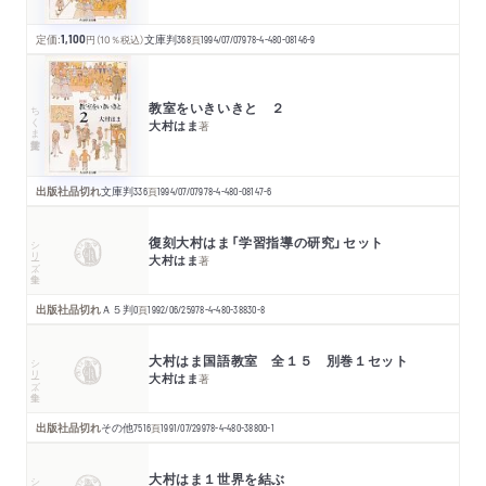
定価:
1,100
円
（10％税込）
文庫判
368
頁
1994/07/07
978-4-480-08146-9
教室をいきいきと ２
ちくま学芸文庫
大村はま
著
出版社品切れ
文庫判
336
頁
1994/07/07
978-4-480-08147-6
復刻大村はま「学習指導の研究」セット
シリーズ・全集
大村はま
著
出版社品切れ
Ａ５判
0
頁
1992/06/25
978-4-480-38830-8
大村はま国語教室 全１５ 別巻１セット
シリーズ・全集
大村はま
著
出版社品切れ
その他
7516
頁
1991/07/29
978-4-480-38800-1
大村はま１世界を結ぶ