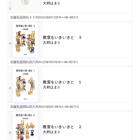
シリーズ・全集
大村はま
著
出版社品切れ
Ａ５判
250
頁
1989/11/22
978-4-480-38821-6
教室をいきいきと ３
大村はま
著
出版社品切れ
四六判
184
頁
1987/07/31
978-4-480-85378-3
教室をいきいきと １
大村はま
著
出版社品切れ
四六判
268
頁
1986/01/30
978-4-480-85277-9
教室をいきいきと ２
大村はま
著