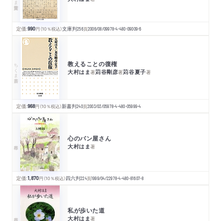
定価:
990
円
（10％税込）
文庫判
256
頁
2006/08/09
978-4-480-09009-6
教えることの復権
ちくま新書
大村はま
苅谷剛彦
苅谷夏子
著
著
著
定価:
968
円
（10％税込）
新書判
240
頁
2003/03/05
978-4-480-05999-4
心のパン屋さん
大村はま
著
定価:
1,870
円
（10％税込）
四六判
224
頁
1999/04/22
978-4-480-81607-8
私が歩いた道
大村はま
著