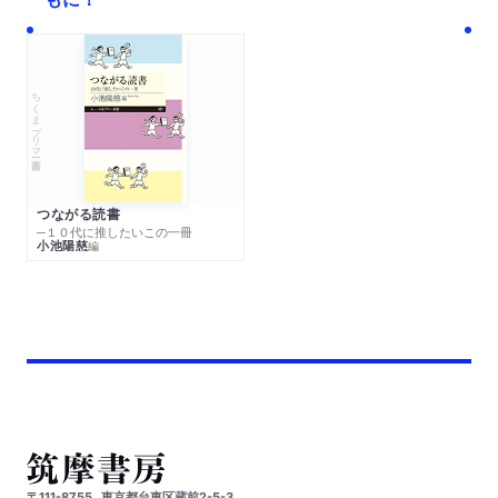
ちくまプリマー新書
つながる読書
─１０代に推したいこの一冊
小池陽慈
編
〒111-8755
東京都台東区蔵前2-5-3