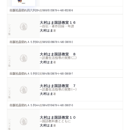
出版社品切れ
四六判
264
頁
1986/01/30
978-4-480-85280-9
大村はま国語教室１６
シリーズ・全集
─自伝・著作目録・年譜
大村はま
著
出版社品切れ
Ａ５判
504
頁
1985/03/06
978-4-480-38816-2
大村はま国語教室 ８
シリーズ・全集
─読書生活指導の実際（二）
大村はま
著
出版社品切れ
Ａ５判
512
頁
1984/09/28
978-4-480-38808-7
大村はま国語教室 ７
シリーズ・全集
─読書生活指導の実際（一）
大村はま
著
出版社品切れ
Ａ５判
444
頁
1984/07/04
978-4-480-38807-0
大村はま国語教室１０
シリーズ・全集
─国語教科書とともに
大村はま
著