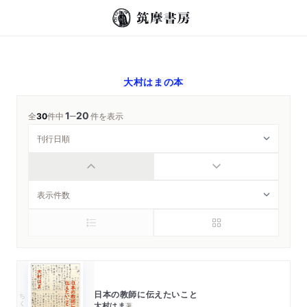
大村はま
の本
1
20
─
全
30
件中
件を表示
日本の教師に伝えたいこと
ちくま学芸文庫
大村はま
著