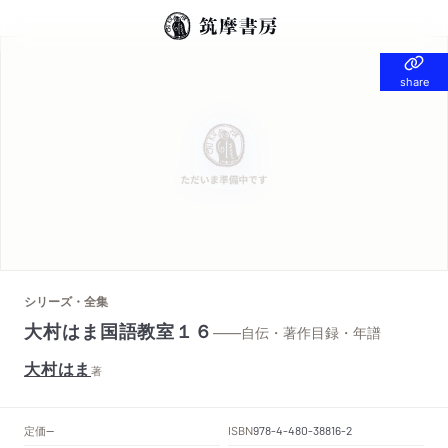
share
share
シリーズ・全集
大村はま国語教室１６
——自伝・著作目録・年譜
大村はま
著
定価
ISBN
--
978-4-480-38816-2