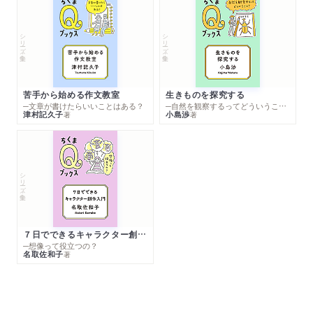
シリーズ・全集
シリーズ・全集
苦手から始める作文教室
生きものを探究する
─文章が書けたらいいことはある？
─自然を観察するってどういうこと？
津村記久子
小島渉
著
著
シリーズ・全集
７日でできるキャラクター創作入門
─想像って役立つの？
名取佐和子
著