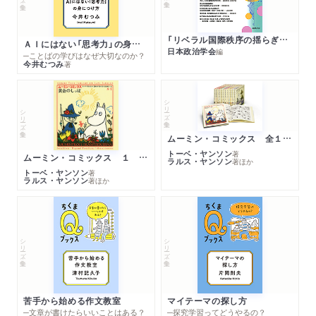
「リベラル国際秩序の揺らぎ」再考 年報政治学２０２６‐Ⅰ
ＡＩにはない「思考力」の身につけ方
日本政治学会
編
─ことばの学びはなぜ大切なのか？
今井むつみ
著
シリーズ・全集
シリーズ・全集
ムーミン・コミックス 全１４巻セット
トーベ・ヤンソン
著
ムーミン・コミックス １ 黄金のしっぽ
ラルス・ヤンソン
著
ほか
トーベ・ヤンソン
著
ラルス・ヤンソン
著
ほか
シリーズ・全集
シリーズ・全集
苦手から始める作文教室
マイテーマの探し方
─文章が書けたらいいことはある？
─探究学習ってどうやるの？