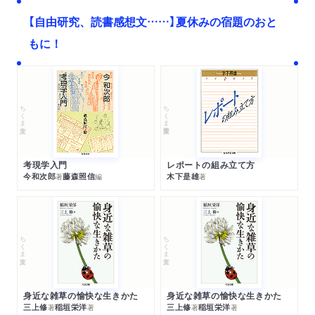
【自由研究、読書感想文……】夏休みの宿題のおと
もに！
ちくま文庫
ちくま学芸文庫
考現学入門
レポートの組み立て方
今和次郎
藤森照信
木下是雄
著
編
著
ちくま文庫
ちくま文庫
身近な雑草の愉快な生きかた
身近な雑草の愉快な生きかた
三上修
稲垣栄洋
三上修
稲垣栄洋
著
著
著
著