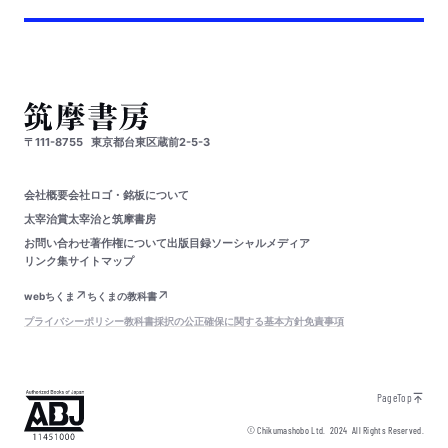
〒111-8755
東京都台東区蔵前2-5-3
会社概要
会社ロゴ・銘板について
太宰治賞
太宰治と筑摩書房
お問い合わせ
著作権について
出版目録
ソーシャルメディア
リンク集
サイトマップ
webちくま
ちくまの教科書
プライバシーポリシー
教科書採択の公正確保に関する基本方針
免責事項
PageTop
© Chikumashobo Ltd.
2024
All Rights Reserved.