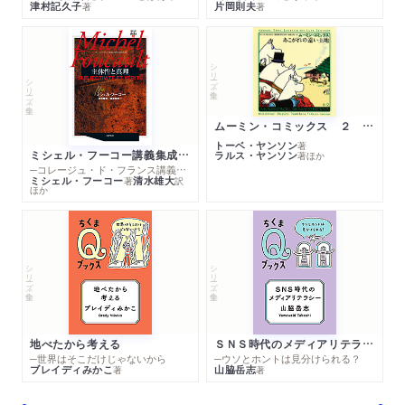
津村記久子
片岡則夫
著
著
シリーズ・全集
シリーズ・全集
ムーミン・コミックス ２ あこがれの遠い土地
トーベ・ヤンソン
著
ミシェル・フーコー講義集成１０ 主体性と真理
ラルス・ヤンソン
著
ほか
─コレージュ・ド・フランス講義１９８０－１９８１年度
ミシェル・フーコー
清水雄大
著
訳
ほか
シリーズ・全集
シリーズ・全集
地べたから考える
ＳＮＳ時代のメディアリテラシー
─世界はそこだけじゃないから
─ウソとホントは見分けられる？
ブレイディみかこ
山脇岳志
著
著