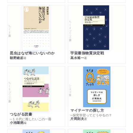
ちくまプリマー新書
ちくま新書
昆虫はなぜ海にいないのか
宇宙最強物質決定戦
朝野維起
高水裕一
著
著
ちくまプリマー新書
シリーズ・全集
マイテーマの探し方
つながる読書
─探究学習ってどうやるの？
片岡則夫
著
─１０代に推したいこの一冊
小池陽慈
編