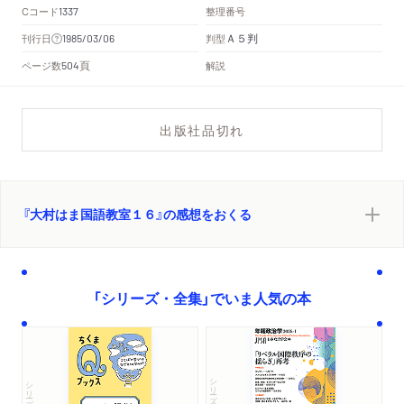
Cコード
整理番号
1337
Ａ５判
刊行日
判型
1985/03/06
頁
ページ数
解説
504
出版社品切れ
『大村はま国語教室１６』の感想をおくる
「シリーズ・全集」でいま人気の本
シリーズ・全集
シリーズ・全集