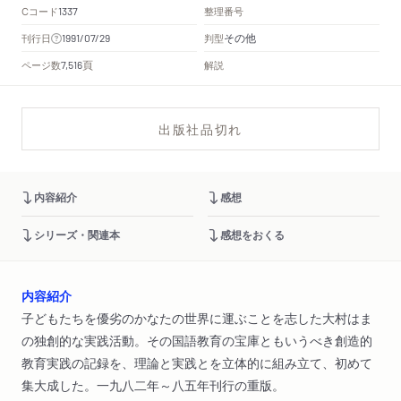
Cコード
整理番号
1337
その他
刊行日
判型
1991/07/29
頁
ページ数
解説
7,516
出版社品切れ
内容紹介
感想
シリーズ・関連本
感想をおくる
内容紹介
子どもたちを優劣のかなたの世界に運ぶことを志した大村はま
の独創的な実践活動。その国語教育の宝庫ともいうべき創造的
教育実践の記録を、理論と実践とを立体的に組み立て、初めて
集大成した。一九八二年～八五年刊行の重版。