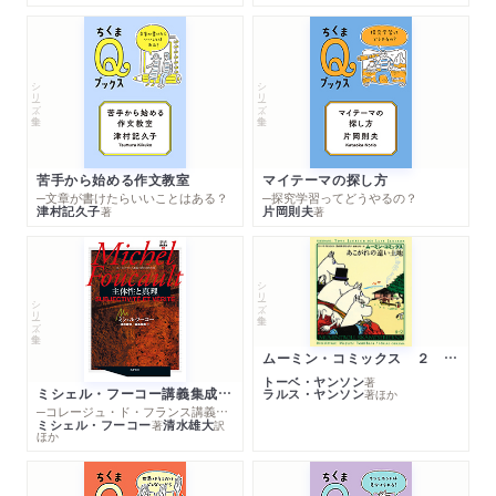
シリーズ・全集
シリーズ・全集
苦手から始める作文教室
マイテーマの探し方
─文章が書けたらいいことはある？
─探究学習ってどうやるの？
津村記久子
片岡則夫
著
著
シリーズ・全集
シリーズ・全集
ムーミン・コミックス ２ あこがれの遠い土地
トーベ・ヤンソン
著
ミシェル・フーコー講義集成１０ 主体性と真理
ラルス・ヤンソン
著
ほか
─コレージュ・ド・フランス講義１９８０－１９８１年度
ミシェル・フーコー
清水雄大
著
訳
ほか