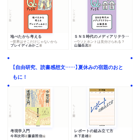
シリーズ・全集
シリーズ・全集
地べたから考える
ＳＮＳ時代のメディアリテラシー
─世界はそこだけじゃないから
─ウソとホントは見分けられる？
ブレイディみかこ
山脇岳志
著
著
【自由研究、読書感想文……】夏休みの宿題のおと
もに！
ちくま文庫
ちくま学芸文庫
考現学入門
レポートの組み立て方
今和次郎
藤森照信
木下是雄
著
編
著