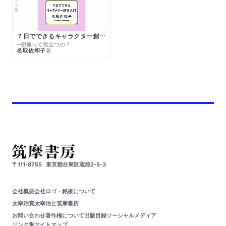
７日でできるキャラクター創作入門
─想像って役立つの？
名取佐和子
著
〒111-8755
東京都台東区蔵前2-5-3
会社概要
会社ロゴ・銘板について
太宰治賞
太宰治と筑摩書房
お問い合わせ
著作権について
出版目録
ソーシャルメディア
リンク集
サイトマップ