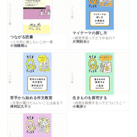
ちくまプリマー新書
シリーズ・全集
マイテーマの探し方
つながる読書
─探究学習ってどうやるの？
片岡則夫
著
─１０代に推したいこの一冊
小池陽慈
編
シリーズ・全集
シリーズ・全集
苦手から始める作文教室
生きものを探究する
─文章が書けたらいいことはある？
─自然を観察するってどういうこと？
津村記久子
小島渉
著
著
シリーズ・全集