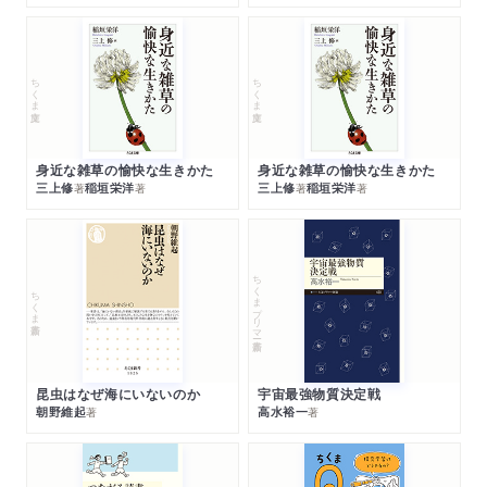
ちくま文庫
ちくま文庫
身近な雑草の愉快な生きかた
身近な雑草の愉快な生きかた
三上修
稲垣栄洋
三上修
稲垣栄洋
著
著
著
著
ちくまプリマー新書
ちくま新書
昆虫はなぜ海にいないのか
宇宙最強物質決定戦
朝野維起
高水裕一
著
著