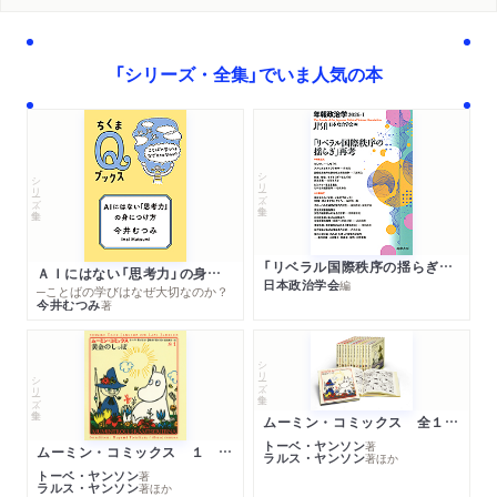
「シリーズ・全集」でいま人気の本
シリーズ・全集
シリーズ・全集
「リベラル国際秩序の揺らぎ」再考 年報政治学２０２６‐Ⅰ
ＡＩにはない「思考力」の身につけ方
日本政治学会
編
─ことばの学びはなぜ大切なのか？
今井むつみ
著
シリーズ・全集
シリーズ・全集
ムーミン・コミックス 全１４巻セット
トーベ・ヤンソン
著
ムーミン・コミックス １ 黄金のしっぽ
ラルス・ヤンソン
著
ほか
トーベ・ヤンソン
著
ラルス・ヤンソン
著
ほか