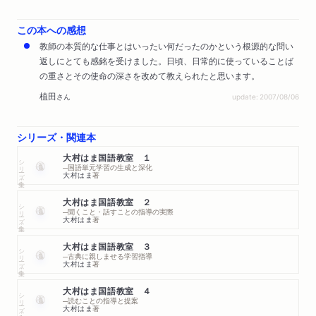
この本への感想
教師の本質的な仕事とはいったい何だったのかという根源的な問い
返しにとても感銘を受けました。日頃、日常的に使っていることば
の重さとその使命の深さを改めて教えられたと思います。
植田
さん
update: 2007/08/06
シリーズ・関連本
大村はま国語教室 １
シリーズ・全集
─国語単元学習の生成と深化
大村はま
著
大村はま国語教室 ２
シリーズ・全集
─聞くこと・話すことの指導の実際
大村はま
著
大村はま国語教室 ３
シリーズ・全集
─古典に親しませる学習指導
大村はま
著
大村はま国語教室 ４
シリーズ・全集
─読むことの指導と提案
大村はま
著