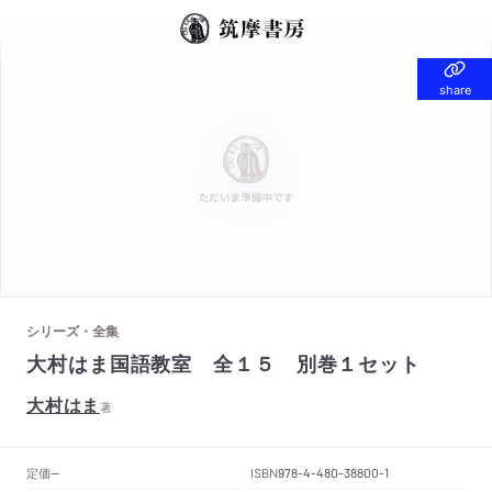
share
share
シリーズ・全集
大村はま国語教室 全１５ 別巻１セット
大村はま
著
定価
ISBN
--
978-4-480-38800-1