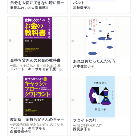
自分を大切にできない時に読む本
パルト
服部みれい
大原扁理
加納愛子
著
著
著
金持ち父さんのお金の教科書
あれは何だったんだろう
─親から子に伝える一生お金に困らない考え方
岸本佐知子
著
ロバート・キヨサキ
岩下慶一
著
訳
改訂版 金持ち父さんのキャッシュフロー・クワドラント
フロイトの灯
─経済的自由があなたのものになる
─現代精神分析入門
ロバート・キヨサキ
著
西見奈子
著
白根美保子
訳