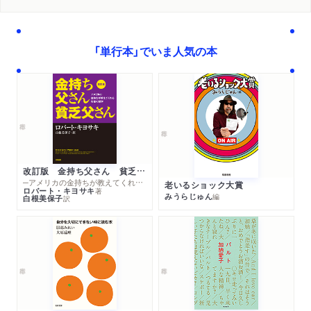
「単行本」でいま人気の本
改訂版 金持ち父さん 貧乏父さん
─アメリカの金持ちが教えてくれるお金の哲学
老いるショック大賞
ロバート・キヨサキ
著
みうらじゅん
編
白根美保子
訳