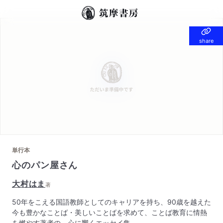
share
share
単行本
心のパン屋さん
大村はま
著
50年をこえる国語教師としてのキャリアを持ち、90歳を越えた
今も豊かなことば・美しいことばを求めて、ことば教育に情熱
を燃やす著者の、心に響くエッセイ集。