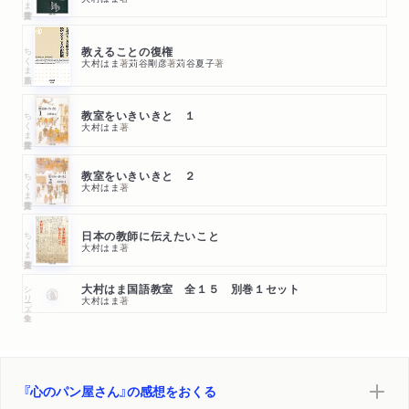
ちくま新書
教えることの復権
大村はま
著
苅谷剛彦
著
苅谷夏子
著
ちくま学芸文庫
教室をいきいきと １
大村はま
著
ちくま学芸文庫
教室をいきいきと ２
大村はま
著
ちくま学芸文庫
日本の教師に伝えたいこと
大村はま
著
シリーズ・全集
大村はま国語教室 全１５ 別巻１セット
大村はま
著
『心のパン屋さん』の感想をおくる