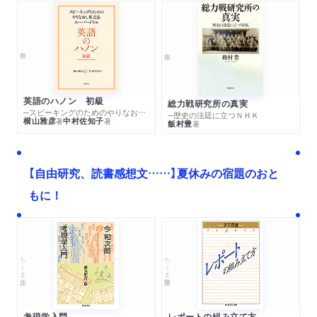
英語のハノン 初級
総力戦研究所の真実
─スピーキングのためのやりなおし英文法スーパードリル
─歴史の法廷に立つＮＨＫ
横山雅彦
中村佐知子
著
著
飯村豊
著
【自由研究、読書感想文……】夏休みの宿題のおと
もに！
ちくま文庫
ちくま学芸文庫
考現学入門
レポートの組み立て方