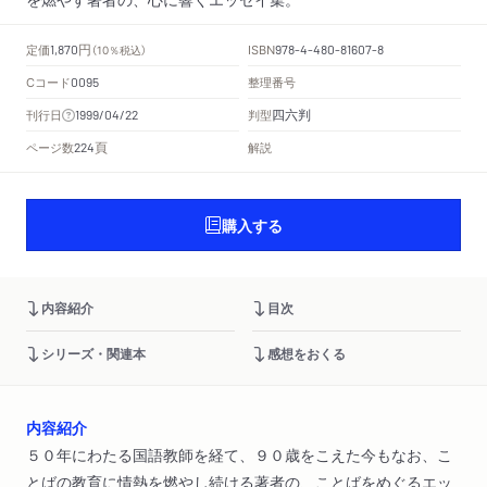
円
定価
ISBN
1,870
（10％税込）
978-4-480-81607-8
Cコード
整理番号
0095
四六判
刊行日
判型
1999/04/22
頁
ページ数
解説
224
購入する
内容紹介
目次
シリーズ・関連本
感想をおくる
内容紹介
５０年にわたる国語教師を経て、９０歳をこえた今もなお、こ
とばの教育に情熱を燃やし続ける著者の、ことばをめぐるエッ