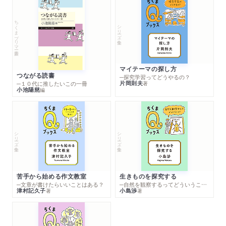
ちくまプリマー新書
シリーズ・全集
マイテーマの探し方
つながる読書
─探究学習ってどうやるの？
片岡則夫
著
─１０代に推したいこの一冊
小池陽慈
編
シリーズ・全集
シリーズ・全集
苦手から始める作文教室
生きものを探究する
─文章が書けたらいいことはある？
─自然を観察するってどういうこと？
津村記久子
小島渉
著
著