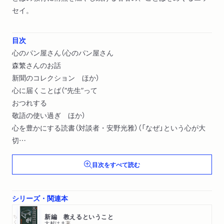
セイ。
目次
心のパン屋さん（心のパン屋さん
森繁さんのお話
新聞のコレクション ほか）
心に届くことば（“先生”って
おつれする
敬語の使い過ぎ ほか）
心を豊かにする読書（対談者・安野光雅）（「なぜ」という心が大
切
『旅の絵本』の魅力
目次をすべて読む
文字がないとわからない？ ほか）
シリーズ・関連本
ちくま学芸文庫
新編 教えるということ
大村はま
著