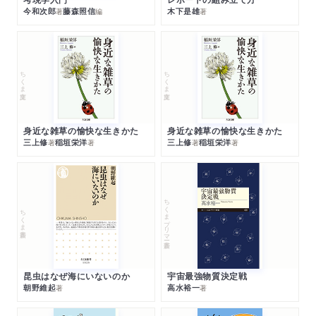
今和次郎
藤森照信
木下是雄
著
編
著
ちくま文庫
ちくま文庫
身近な雑草の愉快な生きかた
身近な雑草の愉快な生きかた
三上修
稲垣栄洋
三上修
稲垣栄洋
著
著
著
著
ちくまプリマー新書
ちくま新書
昆虫はなぜ海にいないのか
宇宙最強物質決定戦
朝野維起
高水裕一
著
著