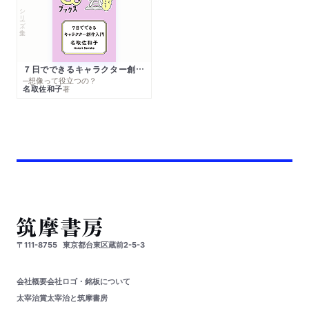
シリーズ・全集
７日でできるキャラクター創作入門
─想像って役立つの？
名取佐和子
著
〒111-8755
東京都台東区蔵前2-5-3
会社概要
会社ロゴ・銘板について
太宰治賞
太宰治と筑摩書房