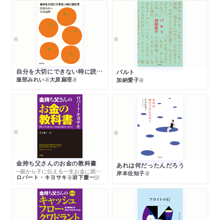
自分を大切にできない時に読む本
パルト
服部みれい
大原扁理
加納愛子
著
著
著
金持ち父さんのお金の教科書
あれは何だったんだろう
─親から子に伝える一生お金に困らない考え方
岸本佐知子
著
ロバート・キヨサキ
岩下慶一
著
訳