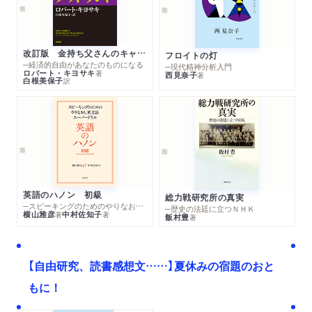
改訂版 金持ち父さんのキャッシュフロー・クワドラント
フロイトの灯
─経済的自由があなたのものになる
─現代精神分析入門
ロバート・キヨサキ
著
西見奈子
著
白根美保子
訳
英語のハノン 初級
総力戦研究所の真実
─スピーキングのためのやりなおし英文法スーパードリル
─歴史の法廷に立つＮＨＫ
横山雅彦
中村佐知子
著
著
飯村豊
著
【自由研究、読書感想文……】夏休みの宿題のおと
もに！