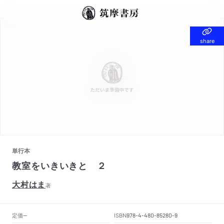
share
share
単行本
教室をいきいきと ２
大村はま
著
定価
ISBN
--
978-4-480-85280-9