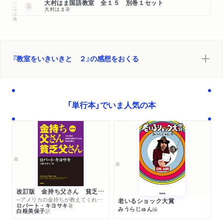
シリーズ・全集
大村はま国語教室 全１５ 別巻１セット
大村はま
著
『教室をいきいきと ２』の感想をおくる
「単行本」でいま人気の本
改訂版 金持ち父さん 貧乏父さん
─アメリカの金持ちが教えてくれるお金の哲学
老いるショック大賞
ロバート・キヨサキ
著
みうらじゅん
編
白根美保子
訳