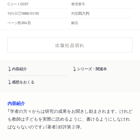
Cコード
整理番号
0037
四六判
刊行日
判型
1986/01/30
頁
ページ数
解説
264
出版社品切れ
内容紹介
シリーズ・関連本
感想をおくる
内容紹介
「学者の方々からは研究の成果をお聞きし励まされます。けれど
も教師は子どもを実際に読めるように、書けるようにしなけれ
ばならないのです」（著者）好評第２弾。