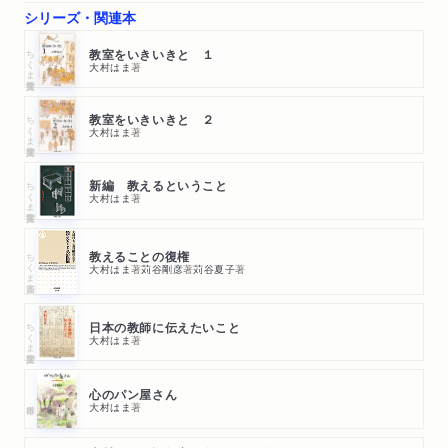
シリーズ・関連本
ちくま学芸文庫
教室をいきいきと １
大村はま
著
ちくま学芸文庫
教室をいきいきと ２
大村はま
著
ちくま学芸文庫
新編 教えるということ
大村はま
著
ちくま新書
教えることの復権
大村はま
著
苅谷剛彦
著
苅谷夏子
著
ちくま学芸文庫
日本の教師に伝えたいこと
大村はま
著
心のパン屋さん
大村はま
著