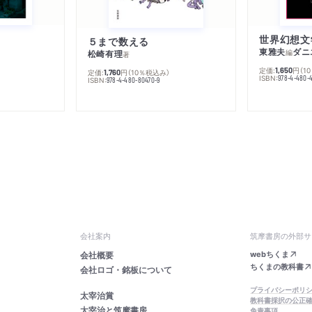
５まで数える
東雅夫
ダニ
編
松崎有理
著
定価:
円
（1
1,650
定価:
円
（10％税込み）
1,760
ISBN:
978-4-480-
ISBN:
978-4-480-80470-9
会社案内
筑摩書房の外部サ
webちくま
会社概要
ちくまの教科書
会社ロゴ・銘板について
プライバシーポリ
太宰治賞
教科書採択の公正
太宰治と筑摩書房
免責事項