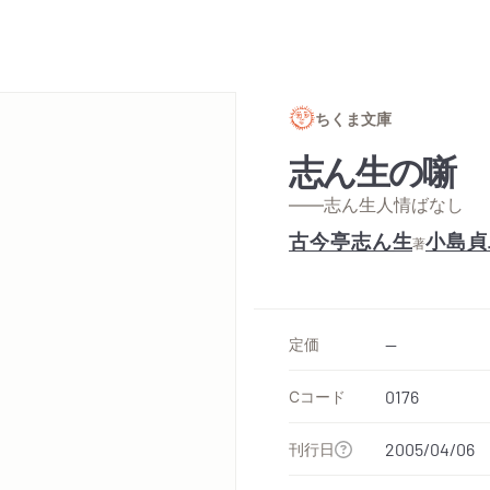
ちくま文庫
志ん生の噺 
——志ん生人情ばなし
古今亭志ん生
小島貞
著
定価
--
Cコード
0176
刊行日
2005/04/06