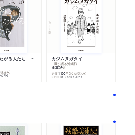
感想をおくる
ちくま文庫
不幸になりたがる人たち 増補新版
カジムヌガタイ
─風が語る沖縄戦
比嘉慂
著
％税込み）
定価:
円
（10％税込み）
1,100
44071-6
ISBN:
978-4-480-44102-7