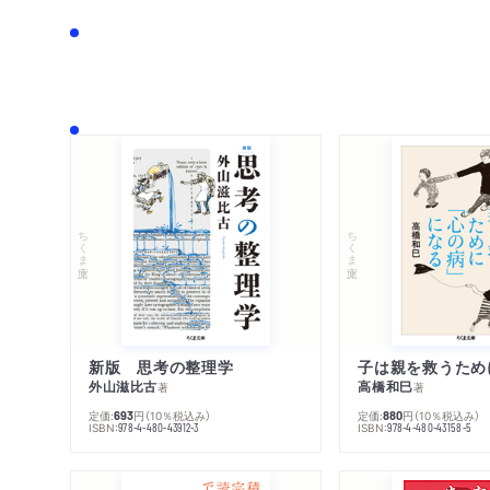
ちくま文庫
ちくま文庫
新版 思考の整理学
外山滋比古
高橋和巳
著
著
定価:
円
（10％税込み）
定価:
円
（10％税込み）
693
880
ISBN:
ISBN:
978-4-480-43912-3
978-4-480-43158-5