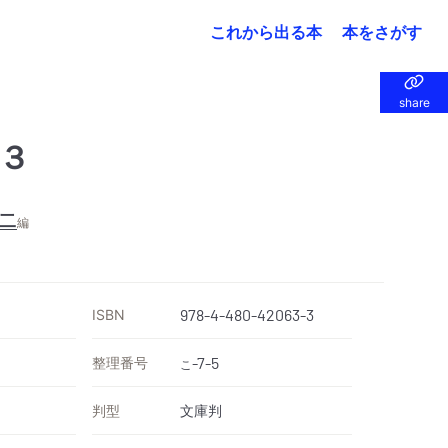
これから出る本
本をさがす
share
share
３
二
編
ISBN
978-4-480-42063-3
整理番号
-7-5
こ
判型
文庫判