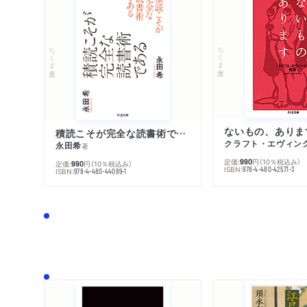
ちくま文庫
ちくま文庫
ないもの、ありま
積読こそが完全な読書術である
クラフト・エヴィン
永田希
著
定価:
円
（10％税込み）
990
定価:
円
（10％税込み）
990
ISBN:
978-4-480-42571-3
ISBN:
978-4-480-44089-1