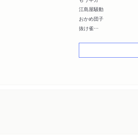
江島屋騒動
おかめ団子
抜け雀
おせつ徳三郎
佃祭
千両みかん
しじみ売り
文七元結
塩原多助一代記