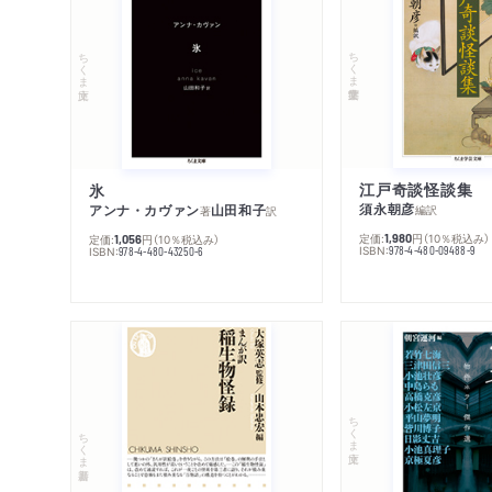
ちくま学芸文庫
ちくま文庫
江戸奇談怪談集
氷
須永朝彦
アンナ・カヴァン
山田和子
編訳
著
訳
定価:
円
（10％税込み）
1,980
定価:
円
（10％税込み）
1,056
ISBN:
978-4-480-09488-9
ISBN:
978-4-480-43250-6
ちくま文庫
ちくま新書