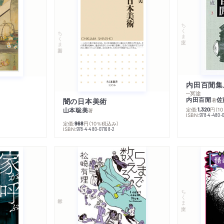
ちくま文庫
ちくま新書
内田百閒集
─冥途
内田百閒
佐
闇の日本美術
著
山本聡美
定価:
円
（1
1,320
著
ISBN:
978-4-480-
定価:
円
（10％税込み）
968
ISBN:
978-4-480-07168-2
ちくま文庫