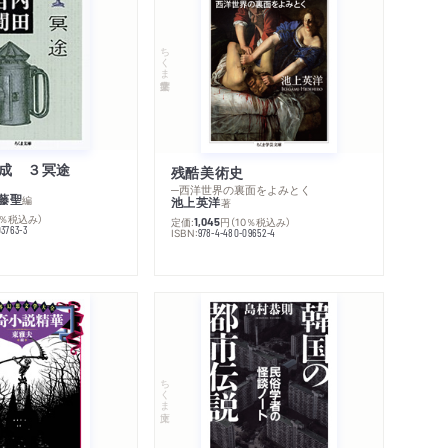
ちくま学芸文庫
成 ３冥途
残酷美術史
─西洋世界の裏面をよみとく
藤聖
編
池上英洋
著
0％税込み）
定価:
円
（10％税込み）
1,045
03763-3
ISBN:
978-4-480-09652-4
ちくま文庫