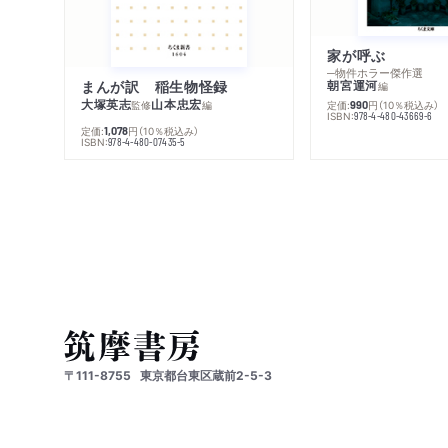
家が呼ぶ
─物件ホラー傑作選
まんが訳 稲生物怪録
朝宮運河
編
大塚英志
山本忠宏
監修
編
定価:
円
（10％税込み）
990
ISBN:
978-4-480-43669-6
定価:
円
（10％税込み）
1,078
ISBN:
978-4-480-07435-5
〒111-8755
東京都台東区蔵前2-5-3