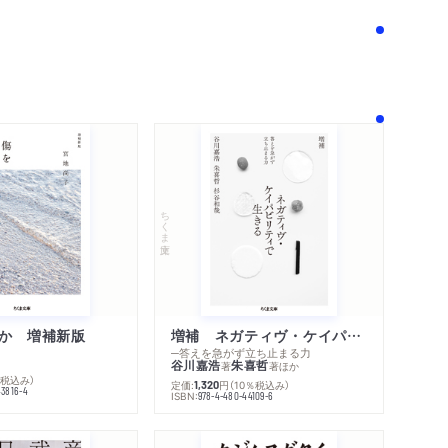
ちくま文庫
か 増補新版
増補 ネガティヴ・ケイパビリティで生きる
─答えを急がず立ち止まる力
谷川嘉浩
朱喜哲
著
著
ほか
％税込み）
定価:
円
（10％税込み）
1,320
43816-4
ISBN:
978-4-480-44109-6
内容紹介・目次