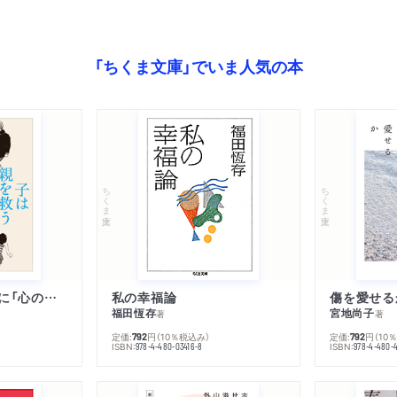
「ちくま文庫」でいま人気の本
ちくま文庫
ちくま文庫
子は親を救うために「心の病」になる
私の幸福論
傷を愛せる
福田恆存
宮地尚子
著
著
定価:
円
（10％税込み）
定価:
円
（10
792
792
ISBN:
ISBN:
978-4-480-03416-8
978-4-480-