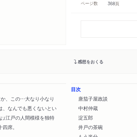
ページ数
368
頁
感想をおくる
目次
すか、この…大なり小なり
唐茄子屋政談
は、なんでも悪くないとい
中村仲蔵
な」江戸の人間模様を独特
淀五郎
十四席。
井戸の茶碗
もう半分