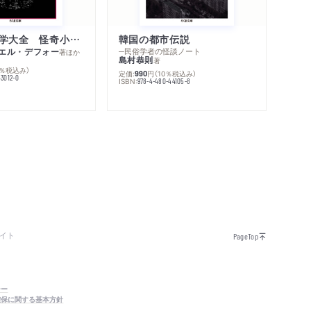
世界幻想文学大全 怪奇小説精華
韓国の都市伝説
エル・デフォー
─民俗学者の怪談ノート
著
ほか
島村恭則
著
0％税込み）
定価:
円
（10％税込み）
990
43012-0
ISBN:
978-4-480-44105-8
イト
PageTop
シー
確保に関する基本方針