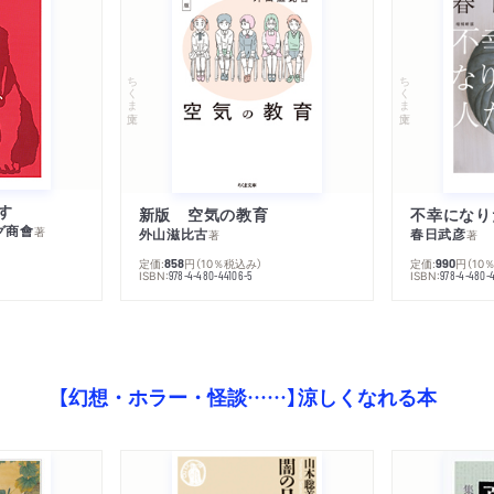
ちくま文庫
ちくま文庫
す
新版 空気の教育
グ商會
著
外山滋比古
春日武彦
著
著
定価:
円
（10％税込み）
定価:
円
（10
858
990
ISBN:
ISBN:
978-4-480-44106-5
978-4-480-
【幻想・ホラー・怪談……】涼しくなれる本