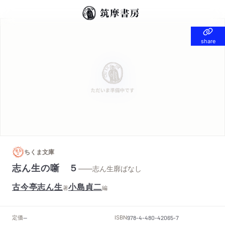
share
share
ちくま文庫
志ん生の噺 ５
——志ん生廓ばなし
古今亭志ん生
小島貞二
著
編
定価
ISBN
--
978-4-480-42065-7