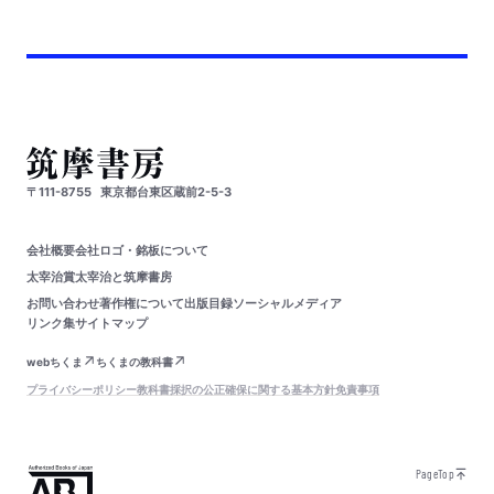
〒111-8755
東京都台東区蔵前2-5-3
会社概要
会社ロゴ・銘板について
太宰治賞
太宰治と筑摩書房
お問い合わせ
著作権について
出版目録
ソーシャルメディア
リンク集
サイトマップ
webちくま
ちくまの教科書
プライバシーポリシー
教科書採択の公正確保に関する基本方針
免責事項
PageTop