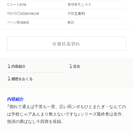
Cコード
整理番号
こ
0176
-7-7
文庫判
刊行日
判型
2005/06/08
頁
ページ数
解説
368
出版社品切れ
内容紹介
目次
感想をおくる
内容紹介
「惚れて通えば千里も一里、広い田ンボもひとまたぎ…なんての
は学校じゃアあんまり教エないですな」シリーズ最終巻は名作、
熱演の廓ばなし十四席を収録。