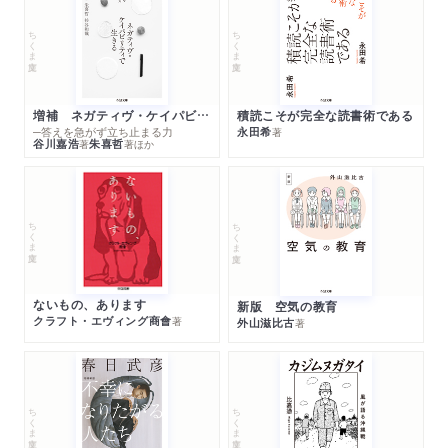
ちくま文庫
ちくま文庫
増補 ネガティヴ・ケイパビリティで生きる
積読こそが完全な読書術である
─答えを急がず立ち止まる力
永田希
著
谷川嘉浩
朱喜哲
著
著
ほか
ちくま文庫
ちくま文庫
ないもの、あります
新版 空気の教育
クラフト・エヴィング商會
著
外山滋比古
著
ちくま文庫
ちくま文庫