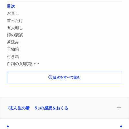
目次
お直し
首ったけ
五人廻し
錦の袈裟
茶汲み
干物箱
付き馬
白銅の女郎買い
坊主の遊び
目次をすべて読む
三枚起請
文違い
居残り佐平次
品川心中
子別れ
『志ん生の噺 ５』の感想をおくる