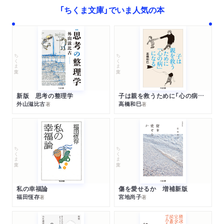
「ちくま文庫」でいま人気の本
ちくま文庫
ちくま文庫
新版 思考の整理学
子は親を救うために「心の病」になる
外山滋比古
高橋和巳
著
著
ちくま文庫
ちくま文庫
私の幸福論
傷を愛せるか 増補新版
福田恆存
宮地尚子
著
著