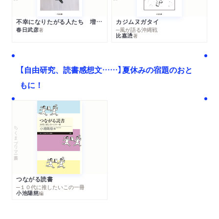
不幸になりたがる人たち 増補新版
カジムヌガタイ
春日武彦
─風が語る沖縄戦
著
比嘉慂
著
【自由研究、読書感想文……】夏休みの宿題のおと
もに！
ちくまプリマー新書
つながる読書
─１０代に推したいこの一冊
小池陽慈
編