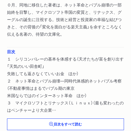
０月、同地に移住した著者は、ネット革命とバブル崩壊の一部
始終を目撃し、マイクロソフト帝国の変質と、リナックス、グ
ーグルの誕生に注視する。技術と経営と投資家の幸福な結びつ
きと、その背後の「変化を面白がる楽天主義」を余すところなく
伝える名著の、待望の文庫化。
目次
１ シリコンバレーの基本を体感する（天才たちが富を創り出す
「天気のいい田舎町」
失敗しても返さなくていいお金 ほか）
２ ネット革命とバブル崩壊―同時代体感的ネットバブル考察
（不動産事情はまるでバブル期の東京
米国ならではのインターネット革命 ほか）
３ マイクロソフトとリナックス（Ｌｉｎｕｘ）（最も変わったの
はベンチャーより大企業
「勝つこと」に執着するマイクロソフト ほか）
目次をすべて読む
４ シリコンバレーは私をどう変えていったか（価値を生み出す