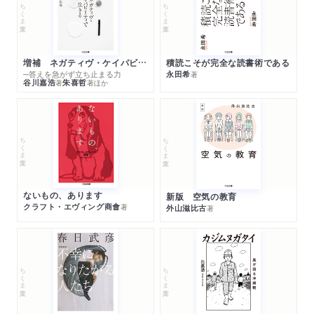
ちくま文庫
ちくま文庫
増補 ネガティヴ・ケイパビリティで生きる
積読こそが完全な読書術である
─答えを急がず立ち止まる力
永田希
著
谷川嘉浩
朱喜哲
著
著
ほか
ちくま文庫
ちくま文庫
ないもの、あります
新版 空気の教育
クラフト・エヴィング商會
著
外山滋比古
著
ちくま文庫
ちくま文庫