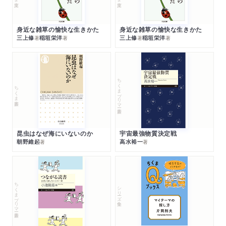
身近な雑草の愉快な生きかた
身近な雑草の愉快な生きかた
三上修
稲垣栄洋
三上修
稲垣栄洋
著
著
著
著
ちくまプリマー新書
ちくま新書
昆虫はなぜ海にいないのか
宇宙最強物質決定戦
朝野維起
高水裕一
著
著
ちくまプリマー新書
シリーズ・全集