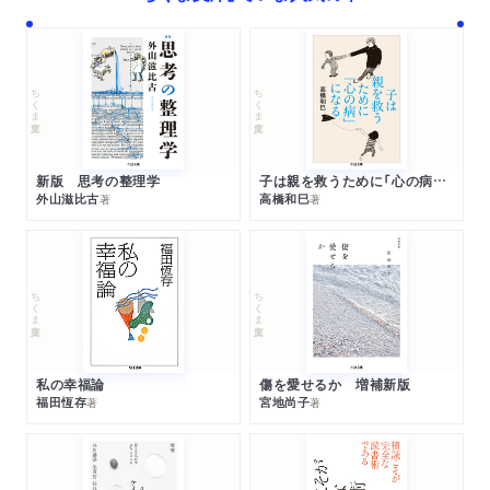
ちくま文庫
ちくま文庫
新版 思考の整理学
子は親を救うために「心の病」になる
外山滋比古
高橋和巳
著
著
ちくま文庫
ちくま文庫
私の幸福論
傷を愛せるか 増補新版
福田恆存
宮地尚子
著
著