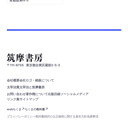
名取佐和子
著
〒111-8755
東京都台東区蔵前2-5-3
会社概要
会社ロゴ・銘板について
太宰治賞
太宰治と筑摩書房
お問い合わせ
著作権について
出版目録
ソーシャルメディア
リンク集
サイトマップ
webちくま
ちくまの教科書
プライバシーポリシー
教科書採択の公正確保に関する基本方針
免責事項