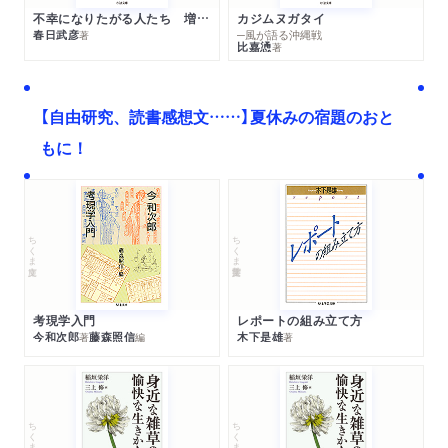
不幸になりたがる人たち 増補新版
カジムヌガタイ
春日武彦
─風が語る沖縄戦
著
比嘉慂
著
【自由研究、読書感想文……】夏休みの宿題のおと
もに！
ちくま文庫
ちくま学芸文庫
考現学入門
レポートの組み立て方
今和次郎
藤森照信
木下是雄
著
編
著
ちくま文庫
ちくま文庫