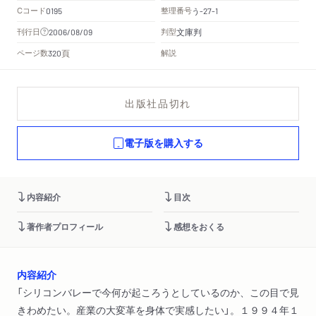
Cコード
整理番号
う
0195
-27-1
文庫判
刊行日
判型
2006/08/09
頁
ページ数
解説
320
出版社品切れ
電子版を購入する
内容紹介
目次
著作者プロフィール
感想をおくる
内容紹介
「シリコンバレーで今何が起ころうとしているのか、この目で見
きわめたい。産業の大変革を身体で実感したい」。１９９４年１