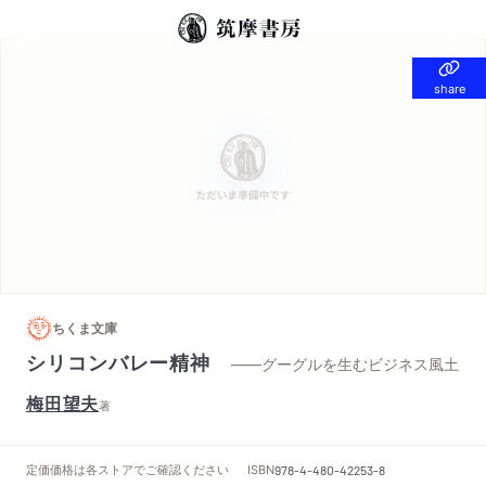
share
share
ちくま文庫
シリコンバレー精神
——グーグルを生むビジネス風土
梅田望夫
著
定価
価格は各ストアでご確認ください
ISBN
978-4-480-42253-8