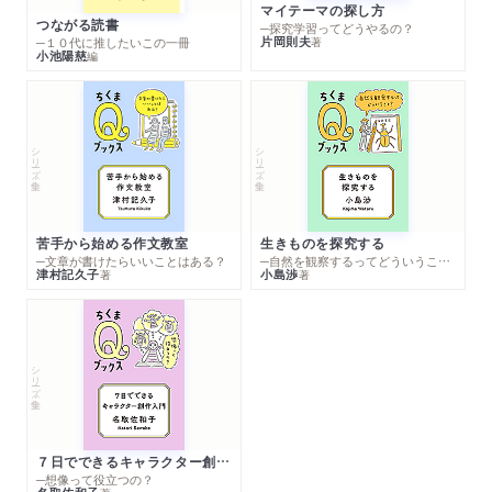
マイテーマの探し方
つながる読書
─探究学習ってどうやるの？
片岡則夫
著
─１０代に推したいこの一冊
小池陽慈
編
シリーズ・全集
シリーズ・全集
苦手から始める作文教室
生きものを探究する
─文章が書けたらいいことはある？
─自然を観察するってどういうこと？
津村記久子
小島渉
著
著
シリーズ・全集
７日でできるキャラクター創作入門
─想像って役立つの？