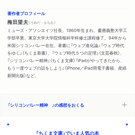
のは会社ではなくて個人
「変化していく自分」を楽しもうという気分 ほか）
著作者プロフィール
梅田望夫
（ うめだ・もちお ）
ミューズ・アソシエイツ社長。1960年生まれ。慶應義塾大学工
学部卒業。東京大学大学院情報科学科修士課程修了。94年から
米国シリコンバレー在住。著書に『ウェブ進化論』『ウェブ時代
をゆく』（ちくま新書）、『ウェブ時代５つの定理』（文芸春秋）、
『シリコンバレー精神』（ちくま文庫）『iPadがやってきたから、
もう一度ウェブの話をしよう』（iPhone／iPad用電子書籍、産経
新聞出版）など。
『シリコンバレー精神 』の感想をおくる
「ちくま文庫」でいま人気の本