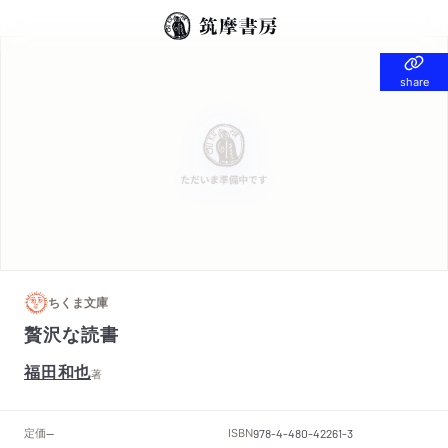
share
share
ちくま文庫
贅沢な読書
福田和也
著
定価
ISBN
--
978-4-480-42261-3