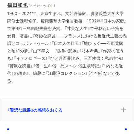
福田和也
（ ふくだ・かずや ）
1960－2024年、東京生まれ。文芸評論家。慶應義塾大学大学
院修士課程修了。慶應義塾大学名誉教授。1992年『日本の家郷』
で第4回三島由紀夫賞を受賞。『甘美な人生』で平林たい子賞を
受賞。著書に『奇妙な廃墟――フランスにおける反近代主義の系
譜とコラボラトゥール』『日本人の目玉』『地ひらく──石原莞爾
と昭和の夢』『山下奉文──昭和の悲劇』『乃木希典』『作家の値う
ち』『イデオロギーズ』『ひと月百冊読み、三百枚書く私の方法』
『贅沢な読書』『俗ニ生キ俗ニ死スベシ 俗生歳時記』『「内なる近
代」の超克』、編著に『江藤淳コレクション』（全4巻）などがあ
る。
『贅沢な読書』の感想をおくる