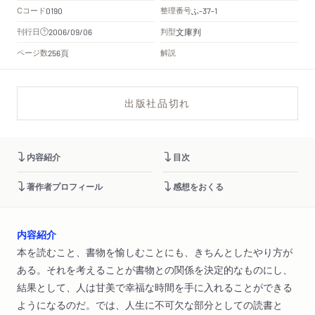
Cコード
整理番号
ふ
0190
-37-1
文庫判
刊行日
判型
2006/09/06
頁
ページ数
解説
256
出版社品切れ
内容紹介
目次
著作者プロフィール
感想をおくる
内容紹介
本を読むこと、書物を愉しむことにも、きちんとしたやり方が
ある。それを考えることが書物との関係を決定的なものにし、
結果として、人は甘美で幸福な時間を手に入れることができる
ようになるのだ。では、人生に不可欠な部分としての読書と