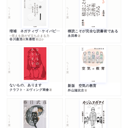
ちくま文庫
ちくま文庫
増補 ネガティヴ・ケイパビリティで生きる
積読こそが完全な読書術である
─答えを急がず立ち止まる力
永田希
著
谷川嘉浩
朱喜哲
著
著
ほか
ちくま文庫
ちくま文庫
ないもの、あります
新版 空気の教育
クラフト・エヴィング商會
著
外山滋比古
著
ちくま文庫
ちくま文庫