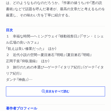
は、どのようなものなのだろうか。『作家の値うち』や『悪の読
書術』などで話題を呼んだ著者が、最高の文章だと考えるものを
厳選し、その味わい方を丁寧に紹介する。
目次
１ 幸福な時間―ヘミングウェイ『移動祝祭日』（「サン・ミシェ
ル広場の良いカフェ」
「飢えは良い修業だった」 ほか）
２ 近代小説の空間―夏目漱石『明暗』（夏目漱石『明暗』
正岡子規『仰臥漫録』 ほか）
３ 旅行のための本選び―ゲーテ『イタリア紀行』（ゲーテ『イタ
リア紀行』
ダンテ『神曲』）
４ 読みたくなる古典―咲き合う美の連鎖（『古事記』
目次をすべて読む
『万葉集』 ほか）
５ 甘美な場所で―ほろ酔い本（イーヴリン・ウォー『ブライヅ
ヘッドふたたび』
著作者プロフィール
西村康彦『龍あらわる 中華怪有篇』 ほか）