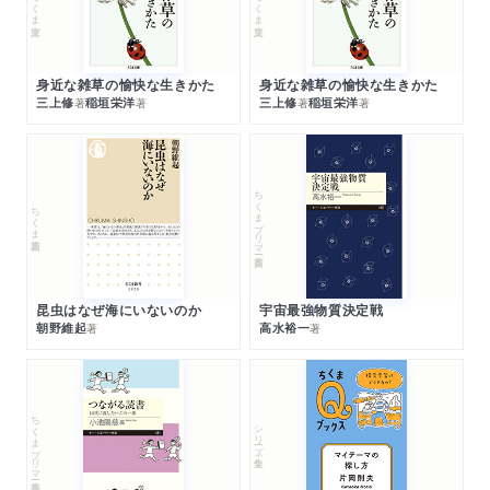
ちくま文庫
ちくま文庫
身近な雑草の愉快な生きかた
身近な雑草の愉快な生きかた
三上修
稲垣栄洋
三上修
稲垣栄洋
著
著
著
著
ちくまプリマー新書
ちくま新書
昆虫はなぜ海にいないのか
宇宙最強物質決定戦
朝野維起
高水裕一
著
著
ちくまプリマー新書
シリーズ・全集