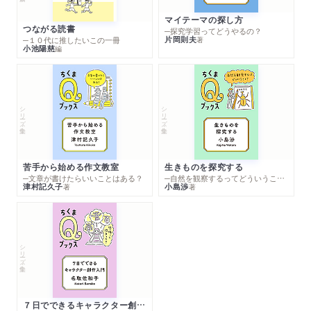
マイテーマの探し方
つながる読書
─探究学習ってどうやるの？
片岡則夫
著
─１０代に推したいこの一冊
小池陽慈
編
シリーズ・全集
シリーズ・全集
苦手から始める作文教室
生きものを探究する
─文章が書けたらいいことはある？
─自然を観察するってどういうこと？
津村記久子
小島渉
著
著
シリーズ・全集
７日でできるキャラクター創作入門