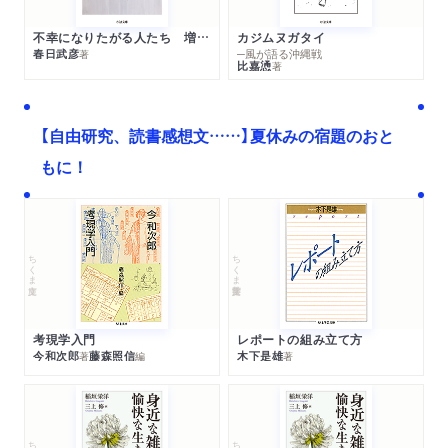
不幸になりたがる人たち 増補新版
カジムヌガタイ
春日武彦
─風が語る沖縄戦
著
比嘉慂
著
【自由研究、読書感想文……】夏休みの宿題のおと
もに！
ちくま文庫
ちくま学芸文庫
考現学入門
レポートの組み立て方
今和次郎
藤森照信
木下是雄
著
編
著