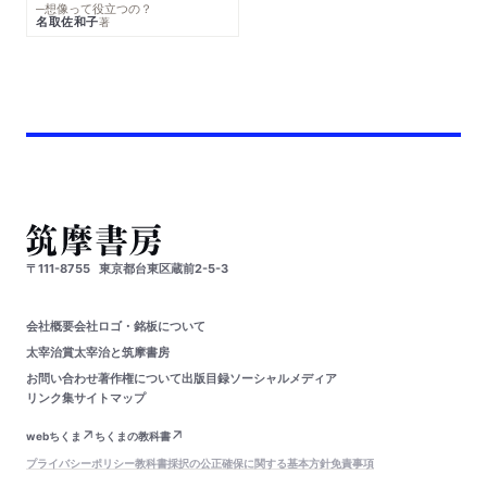
─想像って役立つの？
名取佐和子
著
〒111-8755
東京都台東区蔵前2-5-3
会社概要
会社ロゴ・銘板について
太宰治賞
太宰治と筑摩書房
お問い合わせ
著作権について
出版目録
ソーシャルメディア
リンク集
サイトマップ
webちくま
ちくまの教科書
プライバシーポリシー
教科書採択の公正確保に関する基本方針
免責事項