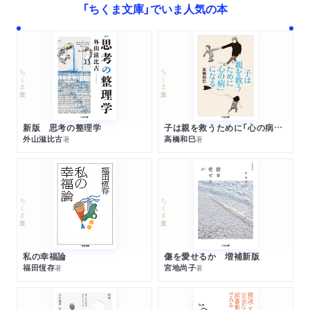
「ちくま文庫」でいま人気の本
ちくま文庫
ちくま文庫
新版 思考の整理学
子は親を救うために「心の病」になる
外山滋比古
高橋和巳
著
著
ちくま文庫
ちくま文庫
私の幸福論
傷を愛せるか 増補新版
福田恆存
宮地尚子
著
著