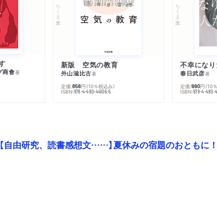
ちくま文庫
ちくま文庫
す
新版 空気の教育
グ商會
著
外山滋比古
春日武彦
著
著
定価:
円
（10％税込み）
定価:
円
（10
858
990
ISBN:
ISBN:
978-4-480-44106-5
978-4-480-
【自由研究、読書感想文……】夏休みの宿題のおともに