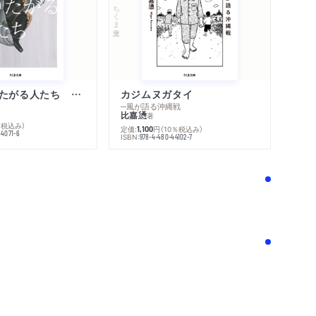
ちくま文庫
不幸になりたがる人たち 増補新版
カジムヌガタイ
─風が語る沖縄戦
比嘉慂
著
％税込み）
定価:
円
（10％税込み）
1,100
44071-6
ISBN:
978-4-480-44102-7
！