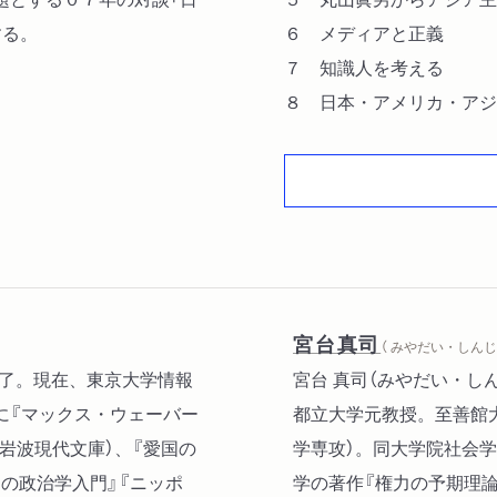
する。
６ メディアと正義
７ 知識人を考える
８ 日本・アメリカ・アジ
宮台真司
（ みやだい・しんじ 
修了。現在、東京大学情報
宮台 真司（みやだい・し
に『マックス・ウェーバー
都立大学元教授。至善館
岩波現代文庫）、『愛国の
学専攻）。同大学院社会学
中の政治学入門』『ニッポ
学の著作『権力の予期理