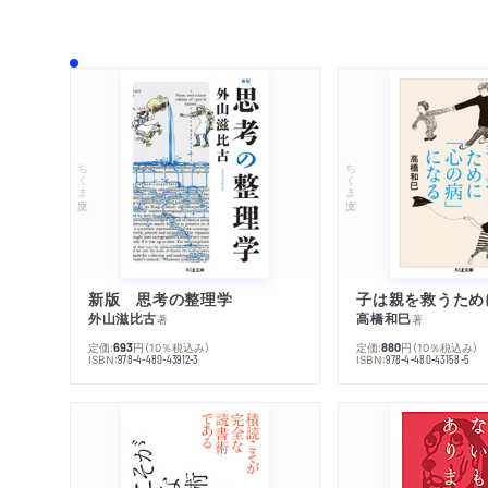
ちくま文庫
ちくま文庫
新版 思考の整理学
外山滋比古
高橋和巳
著
著
定価:
円
（10％税込み）
定価:
円
（10％税込み）
693
880
ISBN:
ISBN:
978-4-480-43912-3
978-4-480-43158-5