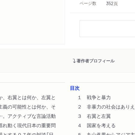
ページ数
352
頁
著作者プロフィール
目次
か、右翼とは何か、左翼と
１ 戦争と暴力
主義の可能性とは何か、そ
２ 非暴力の社会はありえ
…。アクティブな言論活動
３ 右翼と左翼
揺れ動く現代日本の重要問
４ 国家を考える
題とする０７年の対談「日
５ 丸山眞男からアジア主