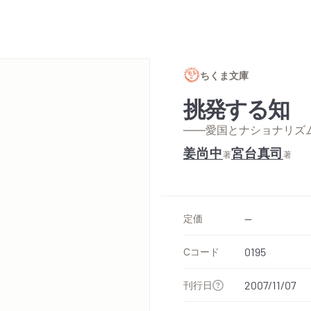
ちくま文庫
挑発する知
——愛国とナショナリズ
姜尚中
宮台真司
著
著
定価
--
Cコード
0195
刊行日
2007/11/07