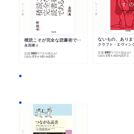
ちくま文庫
ちくま文庫
ないもの、ありま
積読こそが完全な読書術である
クラフト・エヴィン
永田希
著
定価:
円
（10％税込み）
990
定価:
円
（10％税込み）
990
ISBN:
978-4-480-42571-3
ISBN:
978-4-480-44089-1