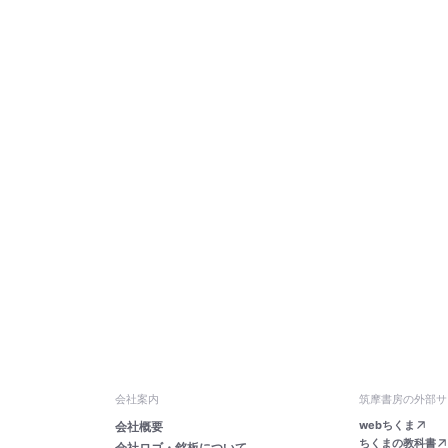
会社案内
筑摩書房の外部サ
webちくま
会社概要
ちくまの教科書
会社ロゴ・銘板について