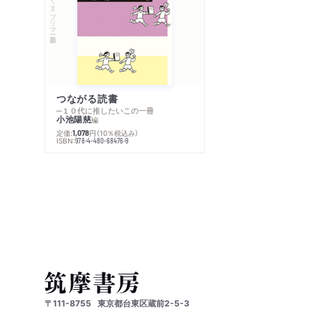
ちくまプリマー新書
つながる読書
─１０代に推したいこの一冊
小池陽慈
編
定価:
円
（10％税込み）
1,078
ISBN:
978-4-480-68476-9
〒111-8755
東京都台東区蔵前2-5-3