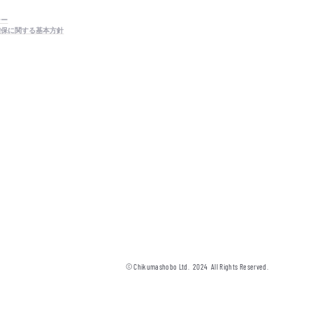
シー
確保に関する基本方針
© Chikumashobo Ltd.
2024
All Rights Reserved.