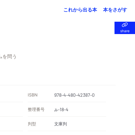
これから出る本
本をさがす
share
share
ムを問う
ISBN
978-4-480-42387-0
整理番号
-18-4
み
判型
文庫判