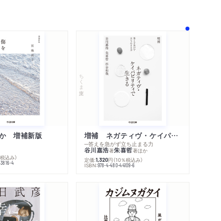
内容紹介・目次
著作者プロフィール
感想をおくる
ちくま文庫
か 増補新版
増補 ネガティヴ・ケイパビリティで生きる
─答えを急がず立ち止まる力
谷川嘉浩
朱喜哲
著
著
ほか
％税込み）
定価:
円
（10％税込み）
1,320
43816-4
ISBN:
978-4-480-44109-6