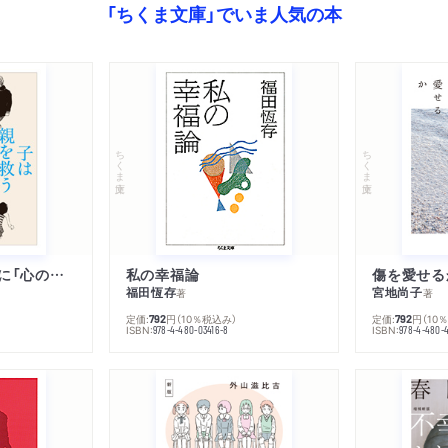
「ちくま文庫」でいま人気の本
ちくま文庫
ちくま文庫
子は親を救うために「心の病」になる
私の幸福論
傷を愛せる
福田恆存
宮地尚子
著
著
定価:
円
（10％税込み）
定価:
円
（10
792
792
ISBN:
ISBN:
978-4-480-03416-8
978-4-480-