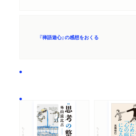
『禅語遊心』の感想をおくる
ちくま文庫
ちくま文庫