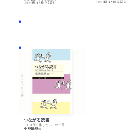
ISBN:
978-4-480-42571-3
ISBN:
978-4-480-44089-1
ちくまプリマー新書
つながる読書
─１０代に推したいこの一冊
小池陽慈
編