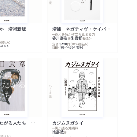
か 増補新版
増補 ネガティヴ・ケイパビリティで生きる
─答えを急がず立ち止まる力
谷川嘉浩
朱喜哲
著
著
ほか
％税込み）
定価:
円
（10％税込み）
1,320
43816-4
ISBN:
978-4-480-44109-6
ちくま文庫
不幸になりたがる人たち 増補新版
カジムヌガタイ
─風が語る沖縄戦
比嘉慂
著
％税込み）