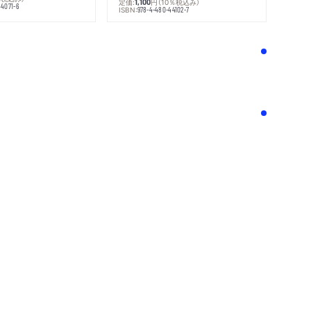
定価:
円
（10％税込み）
1,100
44071-6
ISBN:
978-4-480-44102-7
！