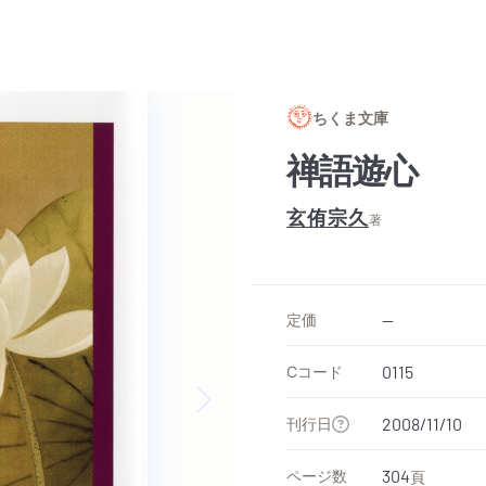
ちくま文庫
禅語遊心
玄侑宗久
著
定価
--
Cコード
0115
刊行日
2008/11/10
Next slide
ページ数
304
頁