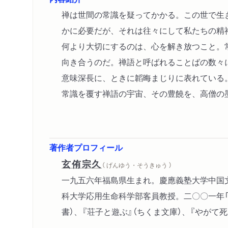
禅は世間の常識を疑ってかかる。この世で生
かに必要だが、それは往々にして私たちの精
何より大切にするのは、心を解き放つこと。
向き合うのだ。禅語と呼ばれることばの数々
意味深長に、ときに韜晦まじりに表れている
常識を覆す禅語の宇宙、その豊饒を、高僧の
著作者プロフィール
玄侑宗久
（ げんゆう・そうきゅう ）
一九五六年福島県生まれ。慶應義塾大学中国
科大学応用生命科学部客員教授。二〇〇一年「
書）、『荘子と遊ぶ』（ちくま文庫）、『やがて