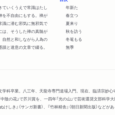
きていくうえで常識はたし
年新た
神を不自由にもする。禅が
春立つ
常識に潜む邪気に無邪気で
夏来り
には、そうした禅の真髄が
秋を訪う
。自然と和しながら人為の
冬篭もる
墨蹟と達意の文章で綴る。
無季
文学科卒業。八三年、天龍寺専門道場入門。現在、臨済宗妙心
中陰の花」で芥川賞を、一四年「光の山」で芸術選奨文部科学大
死ぬけしき』（サンガ新書）、『竹林精舎』（朝日新聞出版）などが