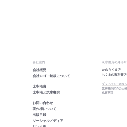
会社案内
筑摩書房の外部サ
webちくま
会社概要
ちくまの教科書
会社ロゴ・銘板について
プライバシーポリ
太宰治賞
教科書採択の公正
太宰治と筑摩書房
免責事項
お問い合わせ
著作権について
出版目録
ソーシャルメディア
リンク集