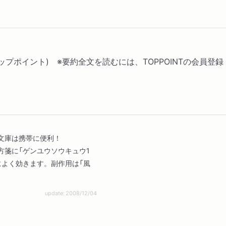
(トップポイント) ※要約全文を読むには、TOPPOINTの会員
文庫は携帯に便利！
方箋に「ゲンユウソウキュウ1
によく効きます。副作用は「風
update: 2008/12/04