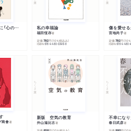
子は親を救うために「心の病」になる
私の幸福論
傷を愛せる
福田恆存
宮地尚子
著
著
定価:
円
（10％税込み）
定価:
円
（10
792
792
ISBN:
ISBN:
978-4-480-03416-8
978-4-480-
ちくま文庫
ちくま文庫
す
新版 空気の教育
グ商會
著
外山滋比古
春日武彦
著
著
定価:
円
（10％税込み）
定価:
円
（10
858
990