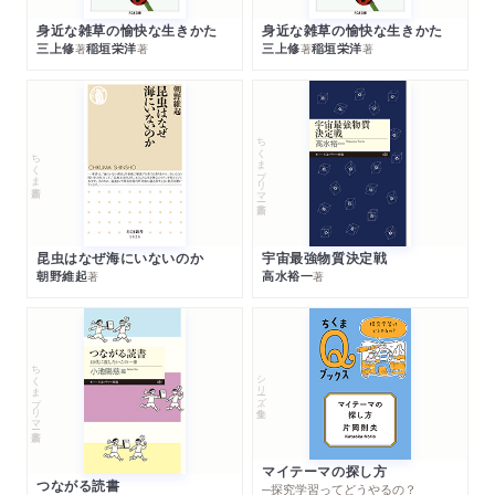
身近な雑草の愉快な生きかた
身近な雑草の愉快な生きかた
三上修
稲垣栄洋
三上修
稲垣栄洋
著
著
著
著
ちくまプリマー新書
ちくま新書
昆虫はなぜ海にいないのか
宇宙最強物質決定戦
朝野維起
高水裕一
著
著
ちくまプリマー新書
シリーズ・全集
マイテーマの探し方
つながる読書
─探究学習ってどうやるの？