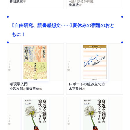
春日武彦
─風が語る沖縄戦
著
比嘉慂
著
【自由研究、読書感想文……】夏休みの宿題のおと
もに！
ちくま文庫
ちくま学芸文庫
考現学入門
レポートの組み立て方
今和次郎
藤森照信
木下是雄
著
編
著
ちくま文庫
ちくま文庫