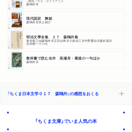
ちくま文庫
─舞姫／ヰタ・セクスアリス
森鴎外
著
ちくま文庫
現代語訳 舞姫
森鴎外
著
井上靖
訳
明治文學全集 ２７ 森鴎外集
シリーズ・全集
唐木順三
編
森鴎外
著
正宗白鳥
著
小泉信三
著
中野重治
著
森於菟
著
吉田精一
その他
ちくま文庫
教科書で読む名作 高瀬舟・最後の一句ほか
森鴎外
著
『ちくま日本文学０１７ 森鴎外』の感想をおくる
「ちくま文庫」でいま人気の本