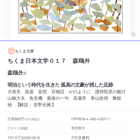
ちくま文庫
ちくま日本文学０１７ 森鴎外
森鴎外
著
明治という時代を生きた 孤高の文豪が残した足跡
大発見 鼠坂 妄想 百物語 かのように 護持院原の敵討
山椒大夫 魚玄機 最後の一句 高瀬舟 寒山拾得 舞姫
他 【解説： 安野光雅 】
円
定価
ISBN
990
（10％税込）
978-4-480-42517-1
Cコード
整理番号
0193
文庫判
刊行日
判型
2008/06/10