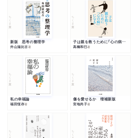
ちくま文庫
ちくま文庫
新版 思考の整理学
子は親を救うために「心の病」になる
外山滋比古
高橋和巳
著
著
ちくま文庫
ちくま文庫
私の幸福論
傷を愛せるか 増補新版
福田恆存
宮地尚子
著
著
ちくま文庫
ちくま文庫