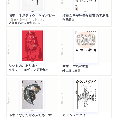
増補 ネガティヴ・ケイパビリティで生きる
積読こそが完全な読書術である
─答えを急がず立ち止まる力
永田希
著
谷川嘉浩
朱喜哲
著
著
ほか
ちくま文庫
ちくま文庫
ないもの、あります
新版 空気の教育
クラフト・エヴィング商會
著
外山滋比古
著
ちくま文庫
ちくま文庫
不幸になりたがる人たち 増補新版
カジムヌガタイ