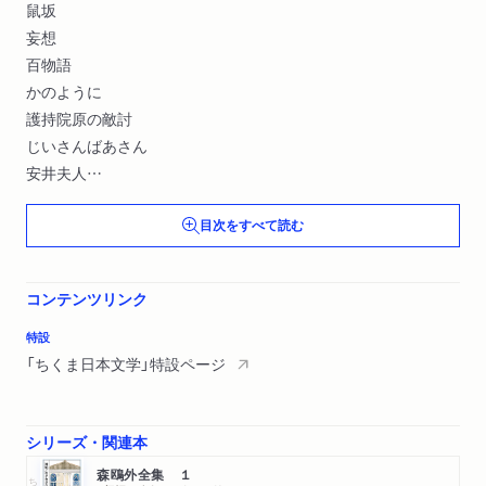
鼠坂
妄想
百物語
かのように
護持院原の敵討
じいさんばあさん
安井夫人
山椒大夫
目次をすべて読む
魚玄機
最後の一句
高瀬舟
コンテンツリンク
寒山拾得
文づかひ
特設
舞姫
「ちくま日本文学」特設ページ
沙羅の木
シリーズ・関連本
森鴎外全集 １