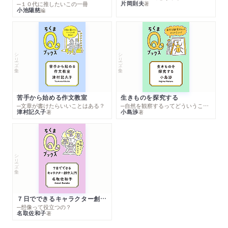
片岡則夫
著
─１０代に推したいこの一冊
小池陽慈
編
シリーズ・全集
シリーズ・全集
苦手から始める作文教室
生きものを探究する
─文章が書けたらいいことはある？
─自然を観察するってどういうこと？
津村記久子
小島渉
著
著
シリーズ・全集
７日でできるキャラクター創作入門
─想像って役立つの？
名取佐和子
著