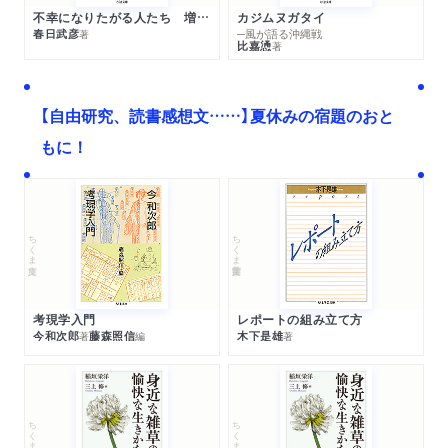
不幸になりたがる人たち 増補新版
カジムヌガタイ
春日武彦
─風が語る沖縄戦
著
比嘉慂
著
【自由研究、読書感想文……】夏休みの宿題のおと
もに！
ちくま文庫
ちくま学芸文庫
考現学入門
レポートの組み立て方
今和次郎
藤森照信
木下是雄
著
編
著
ちくま文庫
ちくま文庫