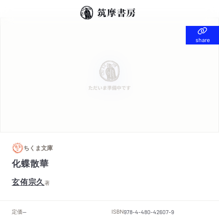
share
share
ちくま文庫
化蝶散華
玄侑宗久
著
定価
ISBN
--
978-4-480-42607-9