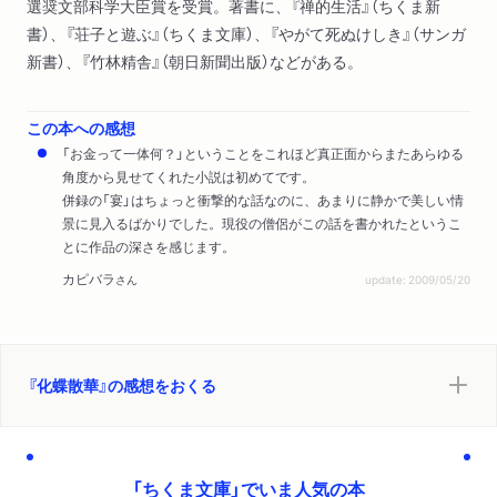
選奨文部科学大臣賞を受賞。著書に、『禅的生活』（ちくま新
書）、『荘子と遊ぶ』（ちくま文庫）、『やがて死ぬけしき』（サンガ
新書）、『竹林精舎』（朝日新聞出版）などがある。
この本への感想
「お金って一体何？」ということをこれほど真正面からまたあらゆる
角度から見せてくれた小説は初めてです。
併録の「宴」はちょっと衝撃的な話なのに、あまりに静かで美しい情
景に見入るばかりでした。現役の僧侶がこの話を書かれたというこ
とに作品の深さを感じます。
カピバラ
さん
update: 2009/05/20
『化蝶散華』の感想をおくる
「ちくま文庫」でいま人気の本