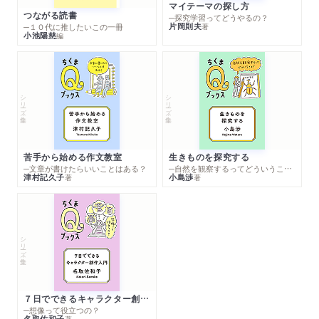
マイテーマの探し方
つながる読書
─探究学習ってどうやるの？
片岡則夫
著
─１０代に推したいこの一冊
小池陽慈
編
シリーズ・全集
シリーズ・全集
苦手から始める作文教室
生きものを探究する
─文章が書けたらいいことはある？
─自然を観察するってどういうこと？
津村記久子
小島渉
著
著
シリーズ・全集
７日でできるキャラクター創作入門
─想像って役立つの？
名取佐和子
著