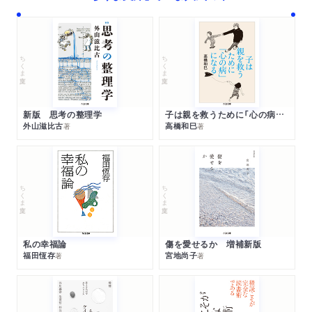
ちくま文庫
ちくま文庫
新版 思考の整理学
子は親を救うために「心の病」になる
外山滋比古
高橋和巳
著
著
ちくま文庫
ちくま文庫
私の幸福論
傷を愛せるか 増補新版
福田恆存
宮地尚子
著
著