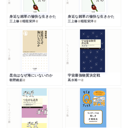
身近な雑草の愉快な生きかた
身近な雑草の愉快な生きかた
三上修
稲垣栄洋
三上修
稲垣栄洋
著
著
著
著
ちくまプリマー新書
ちくま新書
昆虫はなぜ海にいないのか
宇宙最強物質決定戦
朝野維起
高水裕一
著
著
ちくまプリマー新書
シリーズ・全集