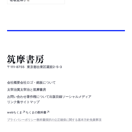
〒111-8755
東京都台東区蔵前2-5-3
会社概要
会社ロゴ・銘板について
太宰治賞
太宰治と筑摩書房
お問い合わせ
著作権について
出版目録
ソーシャルメディア
リンク集
サイトマップ
webちくま
ちくまの教科書
プライバシーポリシー
教科書採択の公正確保に関する基本方針
免責事項