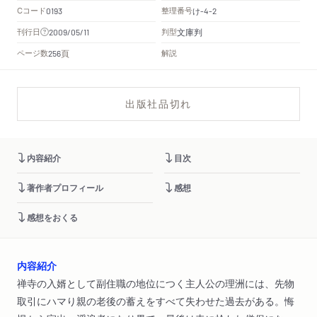
Cコード
整理番号
け
0193
-4-2
文庫判
刊行日
判型
2009/05/11
頁
ページ数
解説
256
出版社品切れ
内容紹介
目次
著作者プロフィール
感想
感想をおくる
内容紹介
禅寺の入婿として副住職の地位につく主人公の理洲には、先物
取引にハマり親の老後の蓄えをすべて失わせた過去がある。悔