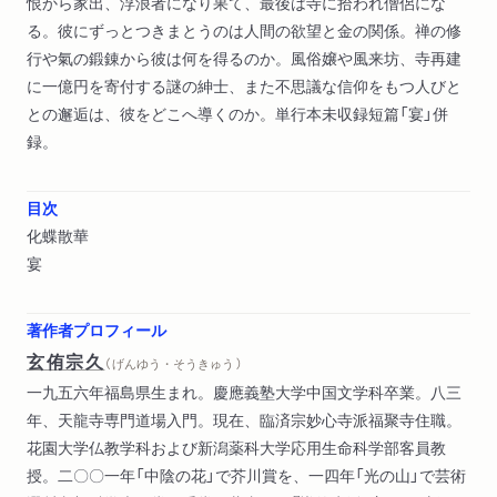
恨から家出、浮浪者になり果て、最後は寺に拾われ僧侶にな
る。彼にずっとつきまとうのは人間の欲望と金の関係。禅の修
行や氣の鍛錬から彼は何を得るのか。風俗嬢や風来坊、寺再建
に一億円を寄付する謎の紳士、また不思議な信仰をもつ人びと
との邂逅は、彼をどこへ導くのか。単行本未収録短篇「宴」併
録。
目次
化蝶散華
宴
著作者プロフィール
玄侑宗久
（ げんゆう・そうきゅう ）
一九五六年福島県生まれ。慶應義塾大学中国文学科卒業。八三
年、天龍寺専門道場入門。現在、臨済宗妙心寺派福聚寺住職。
花園大学仏教学科および新潟薬科大学応用生命科学部客員教
授。二〇〇一年「中陰の花」で芥川賞を、一四年「光の山」で芸術