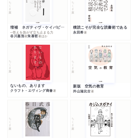
ちくま文庫
ちくま文庫
増補 ネガティヴ・ケイパビリティで生きる
積読こそが完全な読書術である
─答えを急がず立ち止まる力
永田希
著
谷川嘉浩
朱喜哲
著
著
ほか
ちくま文庫
ちくま文庫
ないもの、あります
新版 空気の教育
クラフト・エヴィング商會
著
外山滋比古
著
ちくま文庫
ちくま文庫