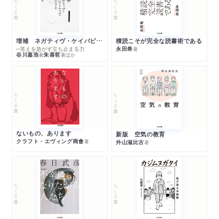
ちくま文庫
ちくま文庫
増補 ネガティヴ・ケイパビリティで生きる
積読こそが完全な読書術である
─答えを急がず立ち止まる力
永田希
著
谷川嘉浩
朱喜哲
著
著
ほか
ちくま文庫
ちくま文庫
ないもの、あります
新版 空気の教育
クラフト・エヴィング商會
著
外山滋比古
著
ちくま文庫
ちくま文庫