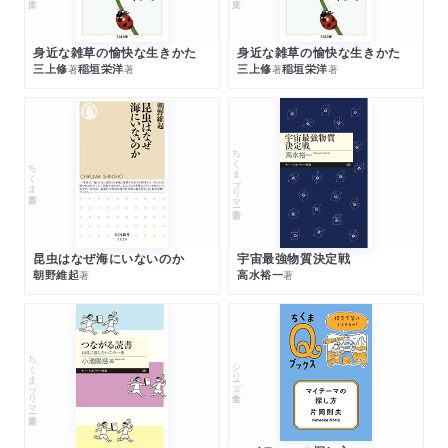
身近な雑草の愉快な生きかた
身近な雑草の愉快な生きかた
三上修
稲垣栄洋
三上修
稲垣栄洋
著
著
著
著
ちくまプリマー新書
ちくま新書
昆虫はなぜ海にいないのか
宇宙最強物質決定戦
朝野維起
高水裕一
著
著
ちくまプリマー新書
シリーズ・全集