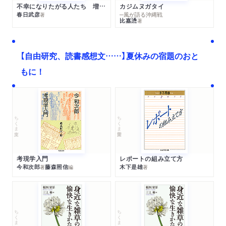
不幸になりたがる人たち 増補新版
カジムヌガタイ
春日武彦
─風が語る沖縄戦
著
比嘉慂
著
【自由研究、読書感想文……】夏休みの宿題のおと
もに！
ちくま文庫
ちくま学芸文庫
考現学入門
レポートの組み立て方
今和次郎
藤森照信
木下是雄
著
編
著
ちくま文庫
ちくま文庫