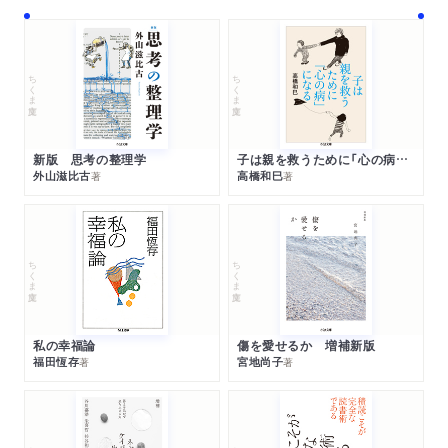
ちくま文庫
ちくま文庫
新版 思考の整理学
子は親を救うために「心の病」になる
外山滋比古
高橋和巳
著
著
ちくま文庫
ちくま文庫
私の幸福論
傷を愛せるか 増補新版
福田恆存
宮地尚子
著
著