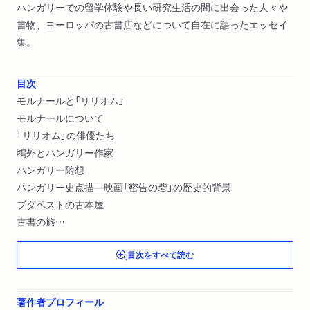
ハンガリーでの留学体験や長い研究生活の間に出会った人々や
書物、ヨーロッパの古書店などについて自在に語ったエッセイ
集。
目次
モルナールと「リリオム」
モルナールについて
「リリオム」の俳優たち
鴎外とハンガリー作家
ハンガリー随想
ハンガリー史点描―映画「密告の砦」の歴史的背景
ブダペストの古本屋
古書の旅
ヨーロッパの古書店めぐり
目次をすべて読む
東欧の古書店再訪〔ほか〕
著作者プロフィール