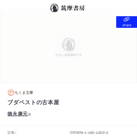
share
share
ちくま文庫
ブダペストの古本屋
徳永康元
著
定価
ISBN
--
978-4-480-42613-0