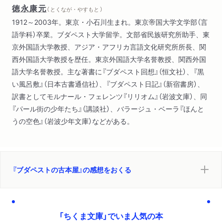
徳永康元
（ とくなが・やすもと ）
1912～2003年。東京・小石川生まれ。東京帝国大学文学部（言
語学科）卒業。ブダペスト大学留学。文部省民族研究所助手、東
京外国語大学教授、アジア・アフリカ言語文化研究所所長、関
西外国語大学教授を歴任。東京外国語大学名誉教授、関西外国
語大学名誉教授。主な著書に『ブダペスト回想』（恒文社）、『黒
い風呂敷』（日本古書通信社）、『ブダペスト日記』（新宿書房）、
訳書としてモルナール・フェレンツ『リリオム』（岩波文庫）、同
『パール街の少年たち』（講談社）、バラージュ・ベーラ『ほんと
うの空色』（岩波少年文庫）などがある。
『ブダペストの古本屋』の感想をおくる
「ちくま文庫」でいま人気の本