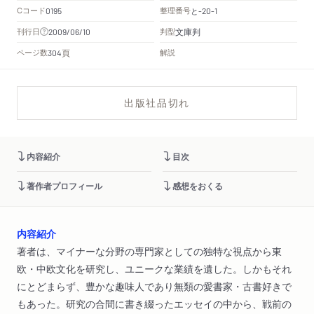
Cコード
整理番号
と
0195
-20-1
文庫判
刊行日
判型
2009/06/10
頁
ページ数
解説
304
出版社品切れ
内容紹介
目次
著作者プロフィール
感想をおくる
内容紹介
著者は、マイナーな分野の専門家としての独特な視点から東
欧・中欧文化を研究し、ユニークな業績を遺した。しかもそれ
にとどまらず、豊かな趣味人であり無類の愛書家・古書好きで
もあった。研究の合間に書き綴ったエッセイの中から、戦前の