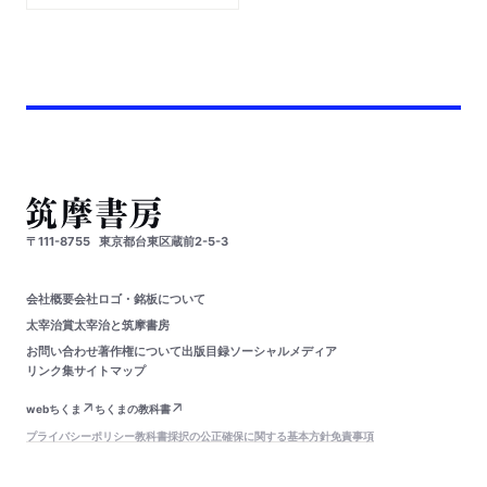
〒111-8755
東京都台東区蔵前2-5-3
会社概要
会社ロゴ・銘板について
太宰治賞
太宰治と筑摩書房
お問い合わせ
著作権について
出版目録
ソーシャルメディア
リンク集
サイトマップ
webちくま
ちくまの教科書
プライバシーポリシー
教科書採択の公正確保に関する基本方針
免責事項