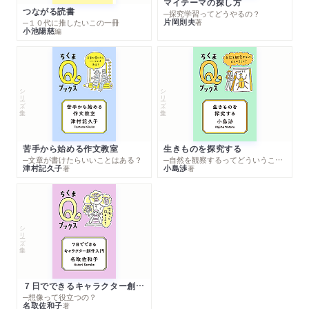
マイテーマの探し方
つながる読書
─探究学習ってどうやるの？
片岡則夫
著
─１０代に推したいこの一冊
小池陽慈
編
シリーズ・全集
シリーズ・全集
苦手から始める作文教室
生きものを探究する
─文章が書けたらいいことはある？
─自然を観察するってどういうこと？
津村記久子
小島渉
著
著
シリーズ・全集
７日でできるキャラクター創作入門
─想像って役立つの？
名取佐和子
著