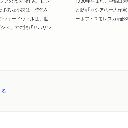
ロシアの代表的作家。ロシ
1930年生まれ。早稲田
すばらしいかな人生！―自
た多彩な小説は、時代を
と影』『ロシアの十大作家
ソコーリニキ公園の遊歩道
やヴォードヴィルは、世
ーホフ・ユモレスカ』全3
モヒカン族の最後の女
シベリアの旅」「サハリン
よもやま話
トレドの破戒者―スペイン
神経のたかぶり
一段上へ
知識階級のたわけ者―ある
仮病病みの群れ
薬局で
くる
迷える羊たち
広告
一家の父親
村長―ある小景