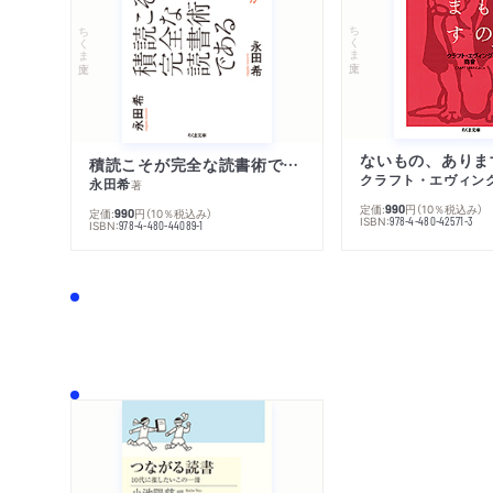
ちくま文庫
ちくま文庫
ないもの、ありま
積読こそが完全な読書術である
クラフト・エヴィン
永田希
著
定価:
円
（10％税込み）
990
定価:
円
（10％税込み）
990
ISBN:
978-4-480-42571-3
ISBN:
978-4-480-44089-1