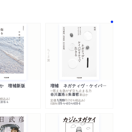
内容紹介・目次
著作者プロフィール
業者の手帳から
感想をおくる
ある小景
ちくま文庫
か 増補新版
増補 ネガティヴ・ケイパビリティで生きる
─答えを急がず立ち止まる力
谷川嘉浩
朱喜哲
著
著
ほか
％税込み）
定価:
円
（10％税込み）
1,320
43816-4
ISBN:
978-4-480-44109-6