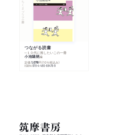
ちくまプリマー新書
つながる読書
─１０代に推したいこの一冊
小池陽慈
編
定価:
円
（10％税込み）
1,078
ISBN:
978-4-480-68476-9