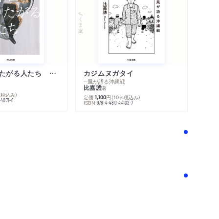
ちくま文庫
不幸になりたがる人たち 増補新版
カジムヌガタイ
─風が語る沖縄戦
比嘉慂
著
％税込み）
定価:
円
（10％税込み）
1,100
44071-6
ISBN:
978-4-480-44102-7
！