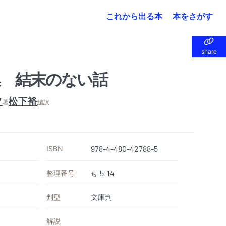
これから出る本
本をさがす
share
share
 結末のない話
フ
松下裕
著
編訳
ISBN
978-4-480-42788-5
整理番号
-5-14
ち
判型
文庫判
解説