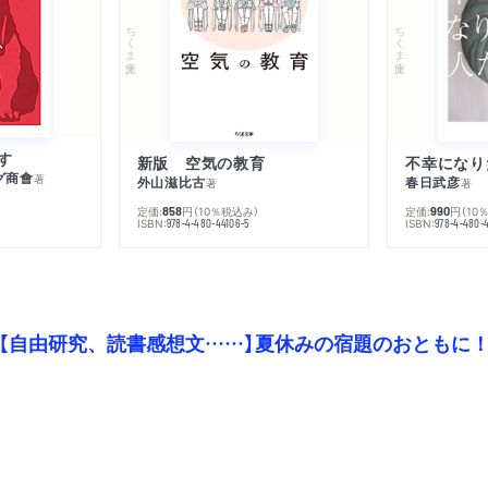
おとぎ話
ちくま文庫
ちくま文庫
全寮制女学校で
余計物たち
物騒な客
おまえとあなた―ある小景
す
新版 空気の教育
郵便馬車
グ商會
著
外山滋比古
春日武彦
著
著
定価:
円
（10％税込み）
定価:
円
（10
858
990
ISBN:
ISBN:
978-4-480-44106-5
978-4-480-
【自由研究、読書感想文……】夏休みの宿題のおともに