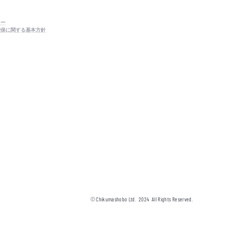
シー
確保に関する基本方針
© Chikumashobo Ltd.
2024
All Rights Reserved.