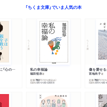
壁
「ちくま文庫」でいま人気の本
結婚シーズンに―ある仲介
異国で
七面鳥―ささやかな誤解
コントラバスとフルート―
ちくま文庫
ちくま文庫
舞踏会の雇われ楽師
求職
大物
結末のない話―ある小景
子は親を救うために「心の病」になる
私の幸福論
傷を愛せる
郵便局長とわたしの対話
福田恆存
宮地尚子
著
著
深山烏
定価:
円
（10％税込み）
定価:
円
（10
792
792
ISBN:
ISBN:
978-4-480-03416-8
978-4-480-
グリーシャ
奥さま族
男友だち