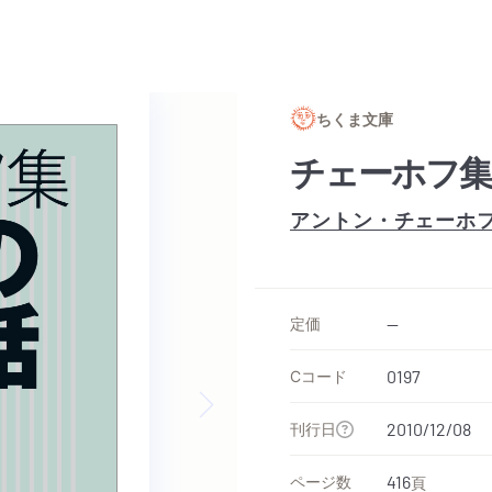
ちくま文庫
チェーホフ集
アントン・チェーホ
定価
--
Cコード
0197
刊行日
2010/12/08
Next slide
ページ数
416
頁