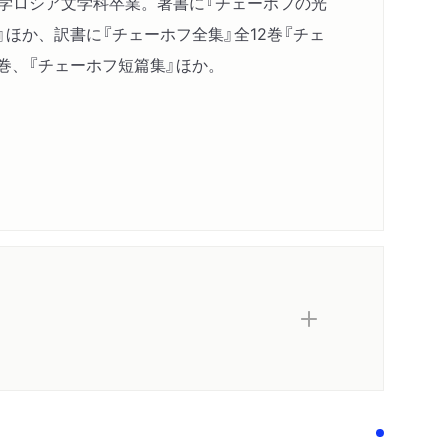
大学ロシア文学科卒業。著書に『チェーホフの光
殺を企てる人たちのために
』ほか、訳書に『チェーホフ全集』全12巻『チェ
で
巻、『チェーホフ短篇集』ほか。
語から訳出
小景