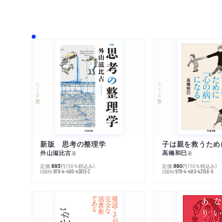
ちくま文庫
ちくま文庫
新版 思考の整理学
外山滋比古
高橋和巳
著
著
定価:
円
（10％税込み）
定価:
円
（10％税込み）
693
880
ISBN:
ISBN:
978-4-480-43912-3
978-4-480-43158-5