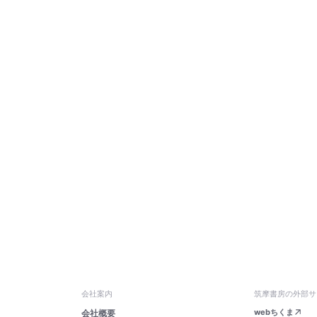
会社案内
筑摩書房の外部サ
webちくま
会社概要