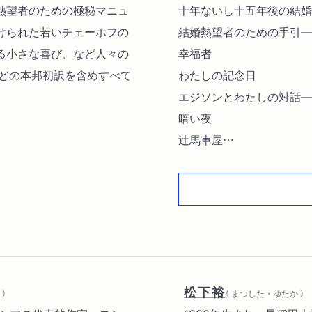
熱望者のための極秘マニュ
十年ないし十五年後の結婚
けられた若いチェーホフの
結婚熱望者のための手引―
る小さな喜び、など人々の
幸福者
などの本邦初訳を含めすべて
わたしの記念日
。
エジソンとわたしの対話―
暗い夜
辻馬車屋
世間には見えない涙―物語
雁のおしゃべり
勘定ずくの結婚―二部より
恐怖の一夜
職務についての意見
どっちもどっち
雑魚
松下裕
）
（ まつした・ゆたか ）
祭日の寄進―ある田舎者の