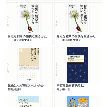
ちくま文庫
ちくま文庫
身近な雑草の愉快な生きかた
身近な雑草の愉快な生きかた
三上修
稲垣栄洋
三上修
稲垣栄洋
著
著
著
著
ちくまプリマー新書
ちくま新書
昆虫はなぜ海にいないのか
宇宙最強物質決定戦
朝野維起
高水裕一
著
著