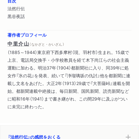
目次
法然行伝
黒谷夜話
著作者プロフィール
中里介山
（ なかざと・かいざん ）
（1885～1944）東京府下西多摩村（現、羽村市）生まれ。15歳で
上京、電話局交換手・小学校教員を経て木下尚江らの社会主義
運動に加わる。明治37年（1904）都新聞社に入り、同39年に処
女作『氷の花』を発表、続いて『浄瑠璃坂の仇討』他を都新聞に連
載し文名をあげた。大正2年（1913）29歳で『大菩薩峠』連載を開
始。都新聞連載中絶後は、毎日新聞、国民新聞、読売新聞など
に昭和16年（1941）まで書き継がれ、この間29年に及ぶがつい
に未完に終わった。
『法然行伝』の感想をおくる