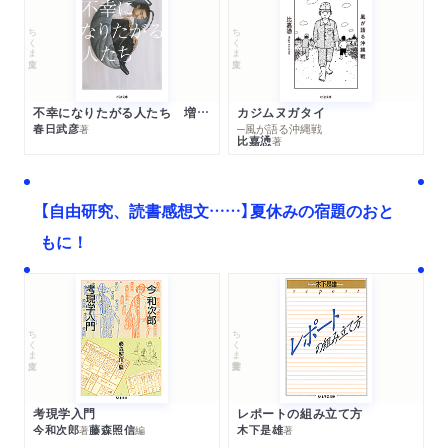
ちくま文庫
ちくま文庫
不幸になりたがる人たち 増補新版
カジムヌガタイ
春日武彦
─風が語る沖縄戦
著
比嘉慂
著
【自由研究、読書感想文……】夏休みの宿題のおと
もに！
ちくま文庫
ちくま学芸文庫
考現学入門
レポートの組み立て方
今和次郎
藤森照信
木下是雄
著
編
著