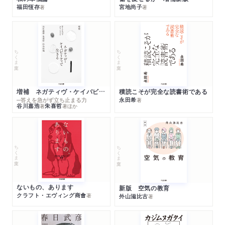
福田恆存
宮地尚子
著
著
ちくま文庫
ちくま文庫
増補 ネガティヴ・ケイパビリティで生きる
積読こそが完全な読書術である
─答えを急がず立ち止まる力
永田希
著
谷川嘉浩
朱喜哲
著
著
ほか
ちくま文庫
ちくま文庫
ないもの、あります
新版 空気の教育
クラフト・エヴィング商會
著
外山滋比古
著