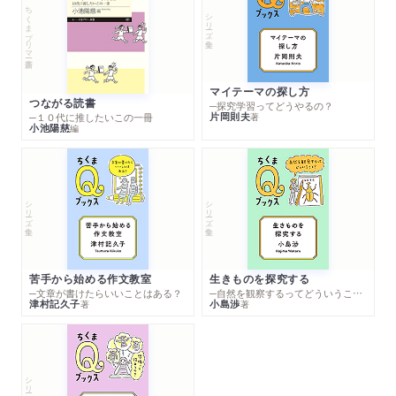
ちくまプリマー新書
シリーズ・全集
マイテーマの探し方
つながる読書
─探究学習ってどうやるの？
片岡則夫
著
─１０代に推したいこの一冊
小池陽慈
編
シリーズ・全集
シリーズ・全集
苦手から始める作文教室
生きものを探究する
─文章が書けたらいいことはある？
─自然を観察するってどういうこと？
津村記久子
小島渉
著
著
シリーズ・全集