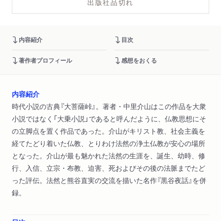
出版社品切れ
内容紹介
目次
著作者プロフィール
感想をおくる
内容紹介
時代小説の古典『大菩薩峠』。著者・中里介山はこの作品を大衆
小説ではなく「大乗小説」であると呼んだように、仏教思想にそ
の立脚点を置く作品であった。介山がキリスト教、社会主義を
経てたどり着いた仏教、とりわけ法然の浄土仏教が安心の場所
となった。介山が最も魅かれた法然の生涯を、誕生、幼時、修
行、入信、立宗・布教、迫害、死およびその後の法脈までたど
った評伝。法然と熊谷直実の交流を描いた名作『黒谷夜話』を併
録。