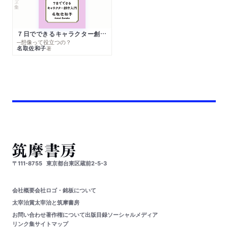
７日でできるキャラクター創作入門
─想像って役立つの？
名取佐和子
著
〒111-8755
東京都台東区蔵前2-5-3
会社概要
会社ロゴ・銘板について
太宰治賞
太宰治と筑摩書房
お問い合わせ
著作権について
出版目録
ソーシャルメディア
リンク集
サイトマップ