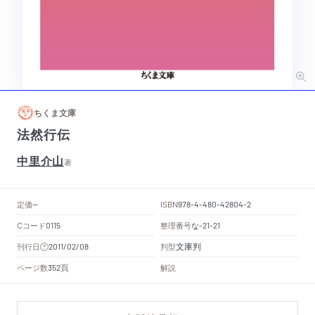
ちくま文庫
法然行伝
中里介山
著
定価
ISBN
--
978-4-480-42804-2
Cコード
整理番号
な
0115
-21-21
文庫判
刊行日
判型
2011/02/08
頁
ページ数
解説
352