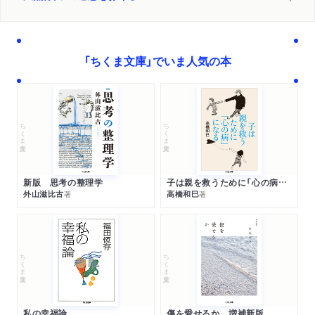
「ちくま文庫」でいま人気の本
ちくま文庫
ちくま文庫
新版 思考の整理学
子は親を救うために「心の病」になる
外山滋比古
高橋和巳
著
著
ちくま文庫
ちくま文庫
私の幸福論
傷を愛せるか 増補新版