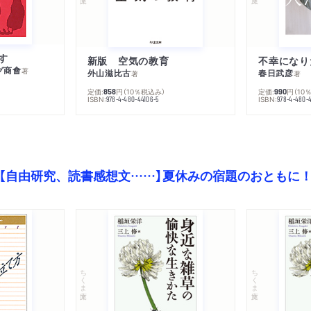
す
新版 空気の教育
グ商會
著
外山滋比古
春日武彦
著
著
定価:
円
（10％税込み）
定価:
円
（10
858
990
ISBN:
ISBN:
978-4-480-44106-5
978-4-480-
【自由研究、読書感想文……】夏休みの宿題のおともに
ちくま文庫
ちくま文庫