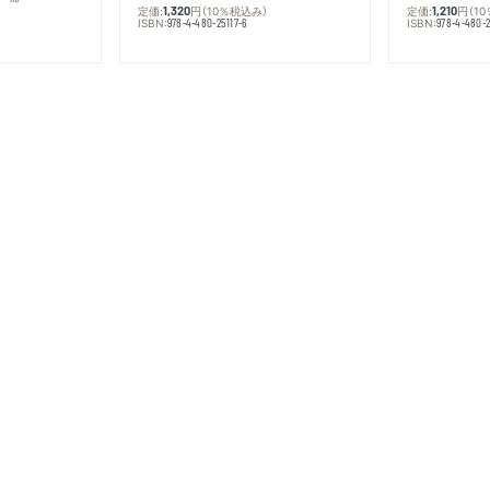
定価:
円
（10％税込み）
定価:
円
（1
1,320
1,210
ISBN:
ISBN:
978-4-480-25117-6
978-4-480-2