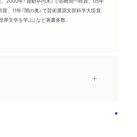
賞、2000年『遊動亭円木』で谷崎潤一郎賞、05年
術賞、11年『闇の奥』で芸術選奨文部科学大臣賞、
で世界文学を学ぶ』など著書多数。