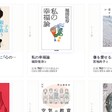
ちくま文庫
ちくま文庫
子は親を救うために「心の病」になる
私の幸福論
傷を愛せる
福田恆存
宮地尚子
著
著
定価:
円
（10％税込み）
定価:
円
（10
792
792
ISBN:
ISBN:
978-4-480-03416-8
978-4-480-
ちくま文庫
ちくま文庫