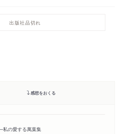
出版社品切れ
感想をおくる
感―私の愛する萬葉集