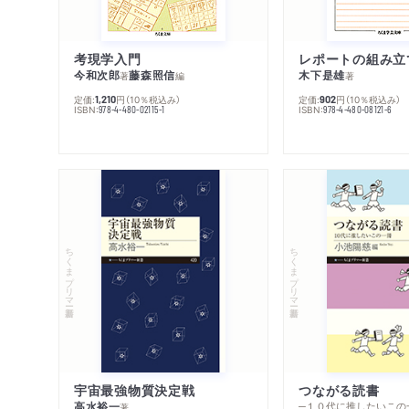
考現学入門
レポートの組み立
今和次郎
藤森照信
木下是雄
著
編
著
定価:
円
（10％税込み）
定価:
円
（10％税込み）
1,210
902
ISBN:
ISBN:
978-4-480-02115-1
978-4-480-08121-6
ちくまプリマー新書
ちくまプリマー新書
宇宙最強物質決定戦
つながる読書
高水裕一
─１０代に推したいこの
著