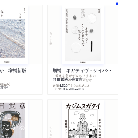
ちくま文庫
か 増補新版
増補 ネガティヴ・ケイパビリティで生きる
─答えを急がず立ち止まる力
谷川嘉浩
朱喜哲
著
著
ほか
％税込み）
定価:
円
（10％税込み）
1,320
43816-4
ISBN:
978-4-480-44109-6
内容紹介・目次
著作者プロフィール
感想をおくる
ちくま文庫