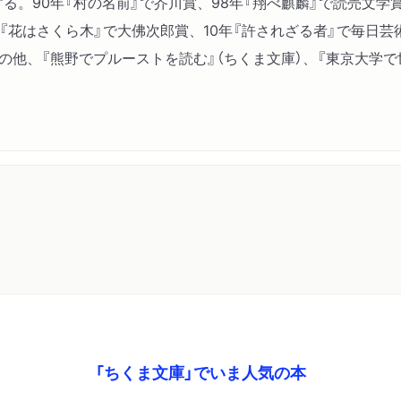
する。90年『村の名前』で芥川賞、98年『翔べ麒麟』で読売文学
『花はさくら木』で大佛次郎賞、10年『許されざる者』で毎日芸
その他、『熊野でプルーストを読む』（ちくま文庫）、『東京大学
「ちくま文庫」でいま人気の本