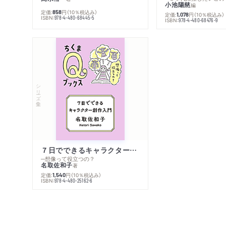
小池陽慈
編
定価:
円
（10％税込み）
858
定価:
円
（10％税込み）
1,078
ISBN:
978-4-480-68445-5
ISBN:
978-4-480-68476-9
シリーズ・全集
７日でできるキャラクター創作入門
─想像って役立つの？
名取佐和子
著
定価:
円
（10％税込み）
1,540
ISBN:
978-4-480-25162-6