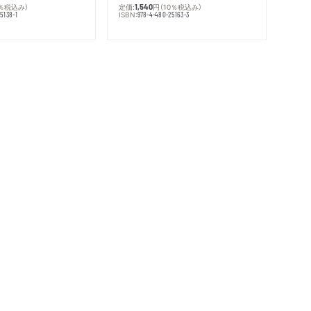
0％税込み）
定価:
円
（10％税込み）
1,540
ISBN:
5138-1
978-4-480-25163-3