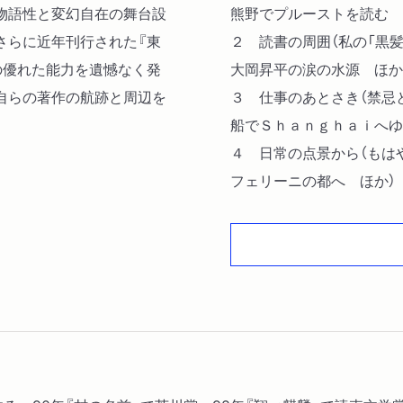
物語性と変幻自在の舞台設
熊野でプルーストを読む 
さらに近年刊行された『東
２ 読書の周囲（私の「黒髪
の優れた能力を遺憾なく発
大岡昇平の涙の水源 ほか
自らの著作の航跡と周辺を
３ 仕事のあとさき（禁忌
船でＳｈａｎｇｈａｉへゆ
４ 日常の点景から（もは
フェリーニの都へ ほか）