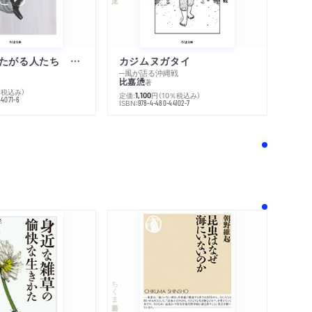
不幸になりたがる人たち 増補新版
カジムヌガタイ
─風が語る沖縄戦
比嘉慂
著
％税込み）
定価:
円
（10％税込み）
1,100
44071-6
ISBN:
978-4-480-44102-7
！
ちくま新書