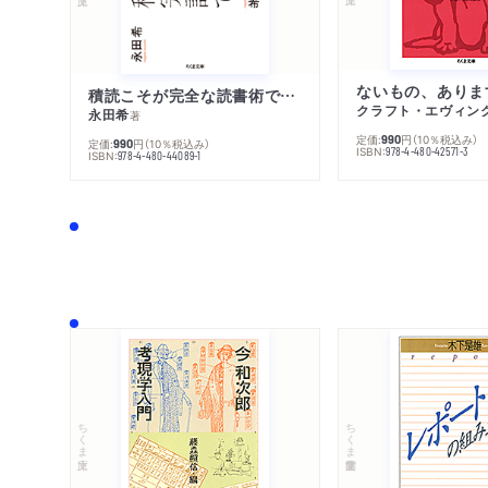
ないもの、ありま
積読こそが完全な読書術である
クラフト・エヴィン
永田希
著
定価:
円
（10％税込み）
990
定価:
円
（10％税込み）
990
ISBN:
978-4-480-42571-3
ISBN:
978-4-480-44089-1
ちくま文庫
ちくま学芸文庫