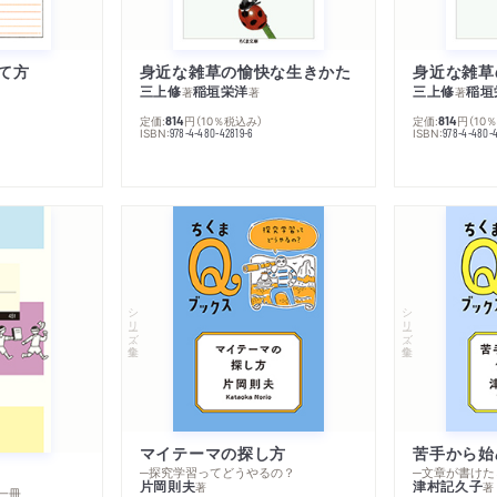
て方
身近な雑草の愉快な生きかた
身近な雑草
三上修
稲垣栄洋
三上修
稲垣
著
著
著
定価:
円
（10％税込み）
定価:
円
（10
814
814
ISBN:
ISBN:
978-4-480-42819-6
978-4-480-
シリーズ・全集
シリーズ・全集
マイテーマの探し方
苦手から始
─探究学習ってどうやるの？
─文章が書けた
片岡則夫
津村記久子
著
著
一冊