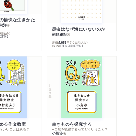
の愉快な生きかた
栄洋
著
昆虫はなぜ海にいないのか
％税込み）
朝野維起
著
42819-6
定価:
円
（10％税込み）
1,056
ISBN:
978-4-480-07756-1
シリーズ・全集
める作文教室
生きものを探究する
らいいことはある？
─自然を観察するってどういうこと？
小島渉
著