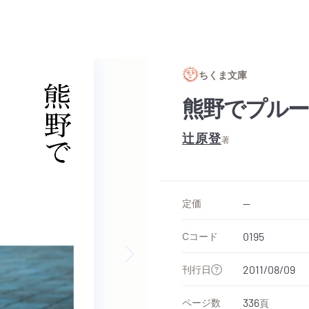
ちくま文庫
熊野でプルー
辻原登
著
定価
--
Cコード
0195
刊行日
2011/08/09
Next slide
ページ数
336
頁