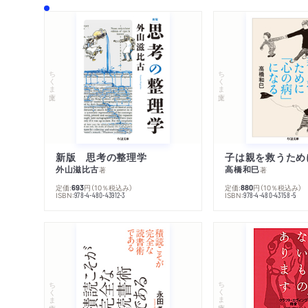
ちくま文庫
ちくま文庫
新版 思考の整理学
外山滋比古
高橋和巳
著
著
定価:
円
（10％税込み）
定価:
円
（10％税込み）
693
880
ISBN:
ISBN:
978-4-480-43912-3
978-4-480-43158-5
ちくま文庫
ちくま文庫