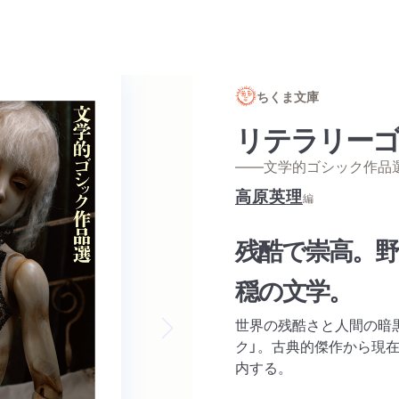
ちくま文庫
リテラリー
——文学的ゴシック作品
高原英理
編
残酷で崇高。野
穏の文学。
世界の残酷さと人間の暗
ク」。古典的傑作から現
Next slide
内する。