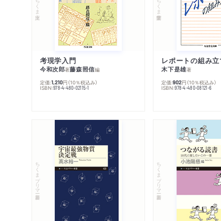
ちくま文庫
ちくま学芸文庫
考現学入門
レポートの組み立
今和次郎
藤森照信
木下是雄
著
編
著
定価:
円
（10％税込み）
定価:
円
（10％税込み）
1,210
902
ISBN:
ISBN:
978-4-480-02115-1
978-4-480-08121-6
ちくまプリマー新書
ちくまプリマー新書