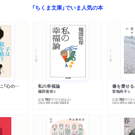
ジャングリン・パパの愛撫
「ちくま文庫」でいま人気の本
逃げよう（京極夏彦）
老婆Ｊ（小川洋子）
ステーシー異聞 再殺部隊
老年（倉阪鬼一郎）
ちくま文庫
ちくま文庫
ミンク（金原ひとみ）
デーモン日暮（木下古栗）
今日の心霊（藤野可織）
人魚
子は親を救うために「心の病」になる
私の幸福論
傷を愛せる
福田恆存
宮地尚子
著
著
定価:
円
（10％税込み）
定価:
円
（10
792
792
ISBN:
ISBN:
978-4-480-03416-8
978-4-480-