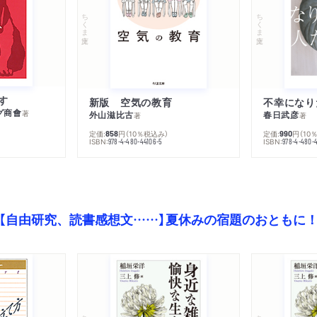
ちくま文庫
ちくま文庫
す
新版 空気の教育
グ商會
著
外山滋比古
春日武彦
著
著
定価:
円
（10％税込み）
定価:
円
（10
858
990
ISBN:
ISBN:
978-4-480-44106-5
978-4-480-
【自由研究、読書感想文……】夏休みの宿題のおともに