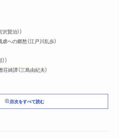
沢賢治））
残虐への郷愁（江戸川乱歩）
））
澹荘綺譚（三島由紀夫）
（高橋睦郎）
目次をすべて読む
就眠儀式Ｅｉｎｓｃｈｌａｆ‐Ｚａｕｂｅｒ（須永