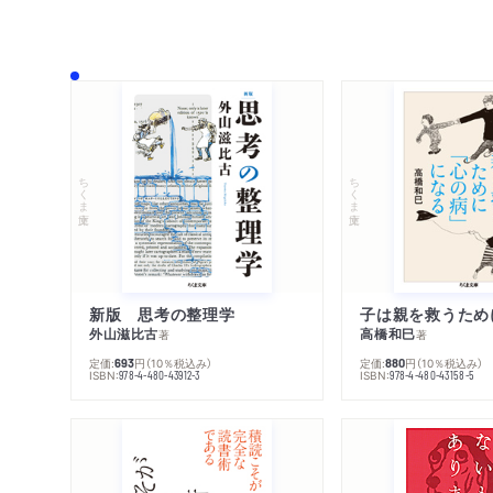
ちくま文庫
ちくま文庫
新版 思考の整理学
外山滋比古
高橋和巳
著
著
定価:
円
（10％税込み）
定価:
円
（10％税込み）
693
880
ISBN:
ISBN:
978-4-480-43912-3
978-4-480-43158-5