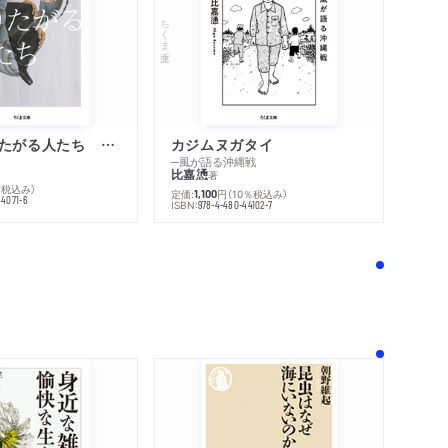
ちくま文庫
不幸になりたがる人たち 増補新版
カジムヌガタイ
─風が語る沖縄戦
比嘉慂
著
％税込み）
定価:
円
（10％税込み）
1,100
44071-6
ISBN:
978-4-480-44102-7
！