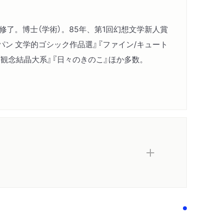
了。博士（学術）。85年、第1回幻想文学新人賞
ン 文学的ゴシック作品選』『ファイン/キュート
『観念結晶大系』『日々のきのこ』ほか多数。
ティの男たち（久世光彦）
（暗黒系Ｇｏｔｈ（乙一）
藤計劃）