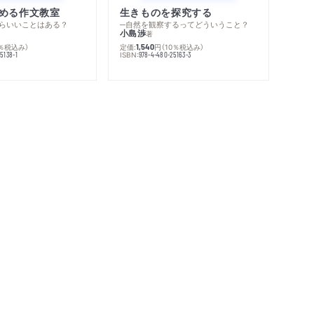
める作文教室
生きものを探究する
らいいことはある？
─自然を観察するってどういうこと？
小島渉
著
0％税込み）
定価:
円
（10％税込み）
1,540
ISBN:
5138-1
978-4-480-25163-3