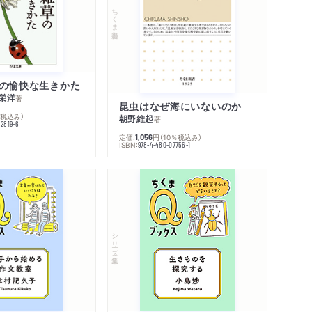
ちくま新書
の愉快な生きかた
栄洋
著
昆虫はなぜ海にいないのか
％税込み）
朝野維起
著
42819-6
定価:
円
（10％税込み）
1,056
ISBN:
978-4-480-07756-1
シリーズ・全集