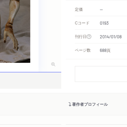
定価
--
Cコード
0193
刊行日
2014/01/08
ページ数
688
頁
著作者プロフィール