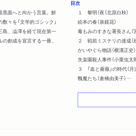
目次
暗黒面へと向かう言葉。鮮
１ 黎明（夜（北原白秋）
の数々を「文学的ゴシック」
絵本の春（泉鏡花）
三島、澁澤を経て現在第一
毒もみのすきな署長さん（宮
ルの創成を宣言する一冊。
２ 戦前ミステリの達成（
かいやぐら物語（横溝正史）
失楽園殺人事件（小栗虫太郎
３ 「血と薔薇」の時代（月
醜魔たち（倉橋由美子）
僧帽筋（塚本邦雄）
第九の欠落を含む十の詩篇
僧侶（吉岡実）
薔薇の縛め（中井英夫）
幼児殺戮者（澁澤龍彦））
４ 幻想文学の領土から（