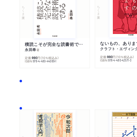
ちくま文庫
ちくま文庫
ないもの、ありま
積読こそが完全な読書術である
クラフト・エヴィン
永田希
著
定価:
円
（10％税込み）
990
定価:
円
（10％税込み）
990
ISBN:
978-4-480-42571-3
ISBN:
978-4-480-44089-1