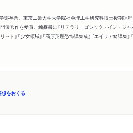
朝彦）
兎（金井美恵子）
文学部卒業、東京工業大学大学院社会理工学研究科博士後期課程修
葛原妙子三十三首
部門優秀作を受賞。編纂書に『リテラリーゴシック・イン・ジャパ
高柳重信十一句
リット』『少女領域』『高原英理恐怖譚集成』『エイリア綺譚集』
大広間（吉田知子）
紫色の丘（竹内健）
花曝れ首（赤江瀑）
藤原月彦三十三句
傳説（山尾悠子）
眉雨（古井由吉）
感想をおくる
春の滅び（皆川博子）
人攫いの午後 ヴィスコン
５ 文学的ゴシックの現在
セカイ、蛮族、ぼく。（伊