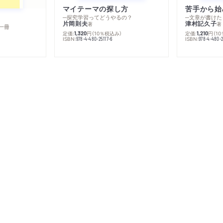
マイテーマの探し方
苦手から始
─探究学習ってどうやるの？
─文章が書けた
片岡則夫
津村記久子
著
著
一冊
定価:
円
（10％税込み）
定価:
円
（1
1,320
1,210
ISBN:
ISBN:
978-4-480-25117-6
978-4-480-2