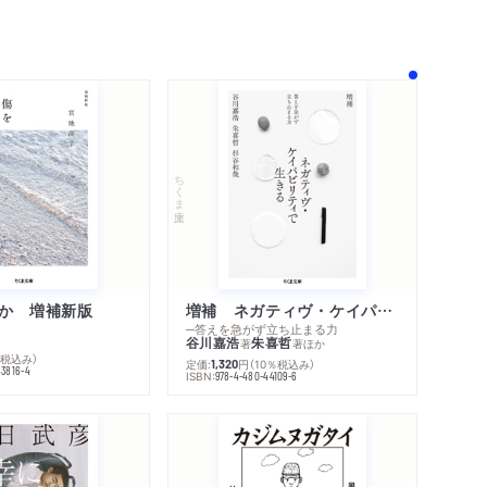
の手（桜庭一樹）
隊長の回想（大槻ケンヂ）
ちくま文庫
か 増補新版
増補 ネガティヴ・ケイパビリティで生きる
─答えを急がず立ち止まる力
谷川嘉浩
朱喜哲
著
著
ほか
％税込み）
定価:
円
（10％税込み）
1,320
43816-4
内容紹介・目次
ISBN:
978-4-480-44109-6
著作者プロフィール
感想をおくる