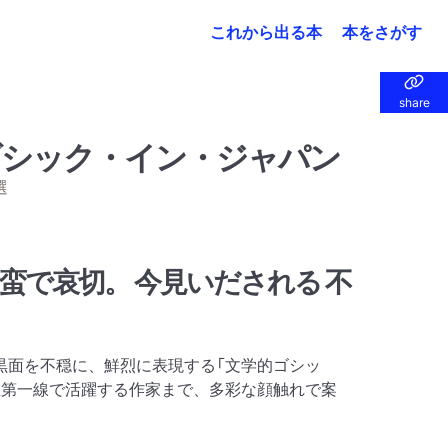
これから出る本
本をさがす
share
share
ゴシック・イン・ジャパン
選
蛮で哀切。 今見いだされる 不
黒面を不穏に、鮮烈に表現する「文学的ゴシッ
在第一線で活躍する作家まで、多彩な顔触れで案