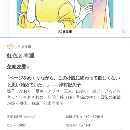
ちくま文庫
虹色と幸運
柴崎友香
著
「ページをめくりながら、この小説に終わって欲しくない
と思い始めていた。」 ――津村記久子
珠子、かおり、夏美。アラサー三人、出会い、迷い、いろいろ
考えた、それぞれの一年間。移りゆく季節の中で、日常の細部
が輝く傑作。解説 江南亜美子
円
定価
ISBN
836
（10％税込）
978-4-480-43259-9
Cコード
整理番号
し
0193
-49-1