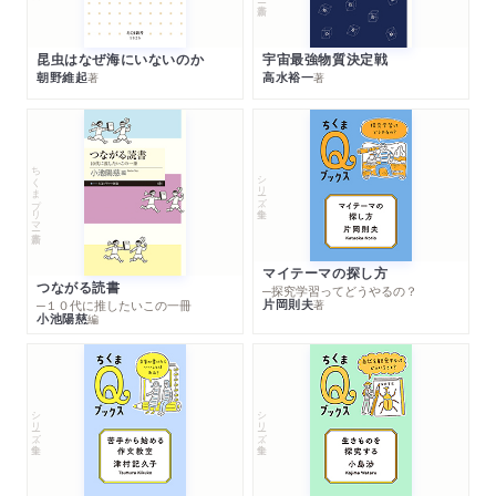
昆虫はなぜ海にいないのか
宇宙最強物質決定戦
朝野維起
高水裕一
著
著
ちくまプリマー新書
シリーズ・全集
マイテーマの探し方
つながる読書
─探究学習ってどうやるの？
片岡則夫
著
─１０代に推したいこの一冊
小池陽慈
編
シリーズ・全集
シリーズ・全集