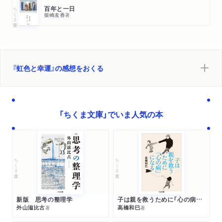
ちくま文庫
百年と一日
柴崎友香
著
『虹色と幸運』の感想をおくる
「ちくま文庫」でいま人気の本
ちくま文庫
ちくま文庫
新版 思考の整理学
子は親を救うために「心の病」になる
外山滋比古
高橋和巳
著
著