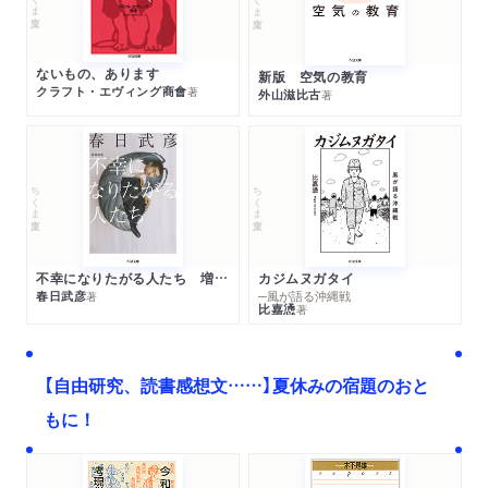
ないもの、あります
新版 空気の教育
クラフト・エヴィング商會
著
外山滋比古
著
ちくま文庫
ちくま文庫
不幸になりたがる人たち 増補新版
カジムヌガタイ
春日武彦
─風が語る沖縄戦
著
比嘉慂
著
【自由研究、読書感想文……】夏休みの宿題のおと
もに！