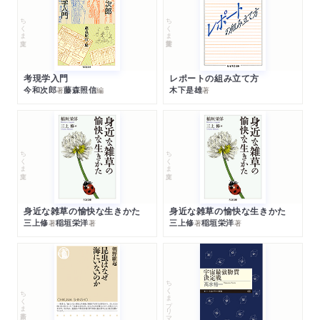
ちくま文庫
ちくま学芸文庫
考現学入門
レポートの組み立て方
今和次郎
藤森照信
木下是雄
著
編
著
ちくま文庫
ちくま文庫
身近な雑草の愉快な生きかた
身近な雑草の愉快な生きかた
三上修
稲垣栄洋
三上修
稲垣栄洋
著
著
著
著
ちくまプリマー新書
ちくま新書