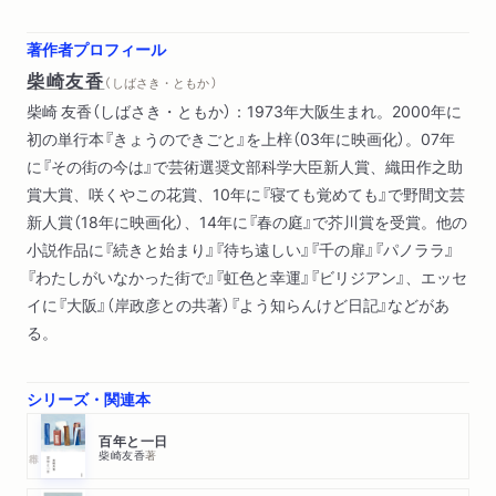
著作者プロフィール
柴崎友香
（ しばさき・ともか ）
柴崎 友香（しばさき・ともか）：1973年大阪生まれ。2000年に
初の単行本『きょうのできごと』を上梓（03年に映画化）。07年
に『その街の今は』で芸術選奨文部科学大臣新人賞、織田作之助
賞大賞、咲くやこの花賞、10年に『寝ても覚めても』で野間文芸
新人賞（18年に映画化）、14年に『春の庭』で芥川賞を受賞。他の
小説作品に『続きと始まり』『待ち遠しい』『千の扉』『パノララ』
『わたしがいなかった街で』『虹色と幸運』『ビリジアン』、エッセ
イに『大阪』（岸政彦との共著）『よう知らんけど日記』などがあ
る。
シリーズ・関連本
百年と一日
柴崎友香
著