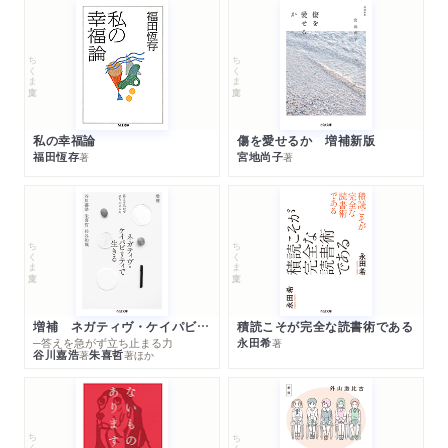
ちくま文庫
ちくま文庫
私の幸福論
傷を愛せるか 増補新版
福田恆存
宮地尚子
著
著
ちくま文庫
ちくま文庫
増補 ネガティヴ・ケイパビリティで生きる
積読こそが完全な読書術である
─答えを急がず立ち止まる力
永田希
著
谷川嘉浩
朱喜哲
著
著
ほか
ちくま文庫
ちくま文庫