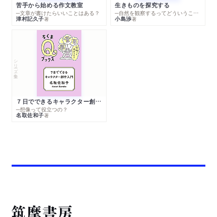
苦手から始める作文教室
生きものを探究する
─文章が書けたらいいことはある？
─自然を観察するってどういうこと？
津村記久子
小島渉
著
著
シリーズ・全集
７日でできるキャラクター創作入門
─想像って役立つの？
名取佐和子
著