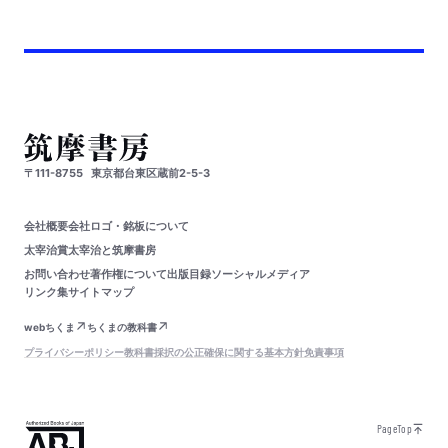
〒111-8755
東京都台東区蔵前2-5-3
会社概要
会社ロゴ・銘板について
太宰治賞
太宰治と筑摩書房
お問い合わせ
著作権について
出版目録
ソーシャルメディア
リンク集
サイトマップ
webちくま
ちくまの教科書
プライバシーポリシー
教科書採択の公正確保に関する基本方針
免責事項
PageTop