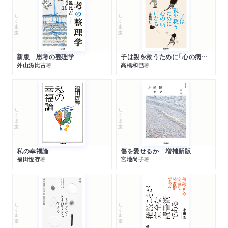
雲ながるる果てに（江見俊太郎、鶴田浩二、西村晃）
ちくま文庫
ちくま文庫
新版 思考の整理学
子は親を救うために「心の病」になる
外山滋比古
高橋和巳
著
著
ちくま文庫
ちくま文庫
私の幸福論
傷を愛せるか 増補新版
福田恆存
宮地尚子
著
著
ちくま文庫
ちくま文庫