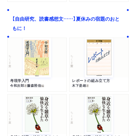
【自由研究、読書感想文……】夏休みの宿題のおと
もに！
ちくま文庫
ちくま学芸文庫
考現学入門
レポートの組み立て方
今和次郎
藤森照信
木下是雄
著
編
著
ちくま文庫
ちくま文庫