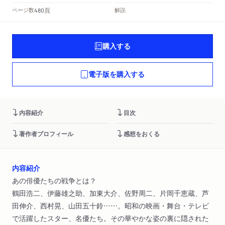
頁
ページ数
解説
480
購入する
電子版を購入する
内容紹介
目次
著作者プロフィール
感想をおくる
内容紹介
あの俳優たちの戦争とは？
鶴田浩二、伊藤雄之助、加東大介、佐野周二、片岡千恵蔵、芦
田伸介、西村晃、山田五十鈴……。昭和の映画・舞台・テレビ
で活躍したスター、名優たち。その華やかな姿の裏に隠された