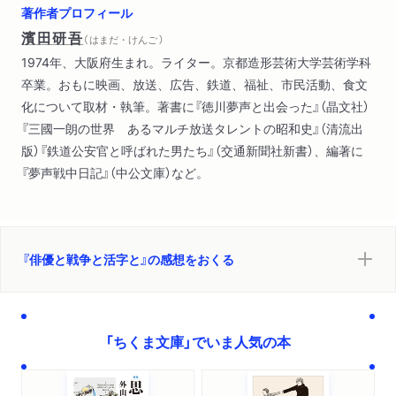
著作者プロフィール
戦線の主役（佐野周二）
濱田研吾
（ はまだ・けんご ）
馬面の二等兵（伊藤雄之助、恩田清二郎）
1974年、大阪府生まれ。ライター。京都造形芸術大学芸術学科
卒業。おもに映画、放送、広告、鉄道、福祉、市民活動、食文
第３章 旅と、疎開と
化について取材・執筆。著書に『徳川夢声と出会った』（晶文社）
特急三時間半（信欣三）
『三國一朗の世界 あるマルチ放送タレントの昭和史』（清流出
湯田中渋温泉郷（十五代目市村羽左衛門、月形龍之介）
版）『鉄道公安官と呼ばれた男たち』（交通新聞社新書）、編著に
演ズ。寫ス。女ふたり（山本安英）
『夢声戦中日記』（中公文庫）など。
キューリの葉っぱのかげで（山田五十鈴、滝沢修）
武蔵の恋（片岡千恵蔵）
第４章 閃光の記憶
『俳優と戦争と活字と』の感想をおくる
ヒロシマ・ユモレスク（丸山定夫、徳川夢声）
長崎の鐘（佐々木孝丸、千秋実）
門前に佇む母（鈴木瑞穂、渡辺美佐子、木村功）
「ちくま文庫」でいま人気の本
第５章 戰後となりて
葫蘆島の風、冷たく（芦田伸介）
ラーゲリの献立（三橋達也）