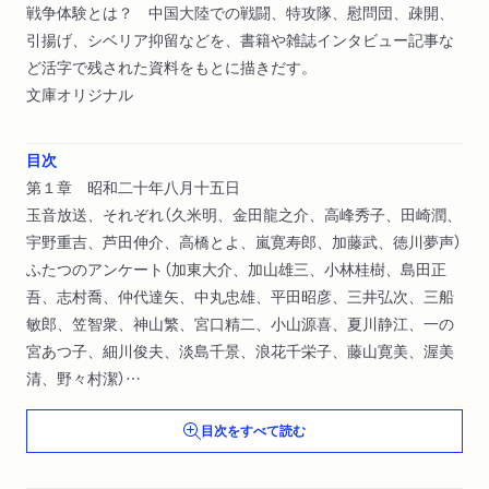
戦争体験とは？ 中国大陸での戦闘、特攻隊、慰問団、疎開、
引揚げ、シベリア抑留などを、書籍や雑誌インタビュー記事な
ど活字で残された資料をもとに描きだす。
文庫オリジナル
目次
第１章 昭和二十年八月十五日
玉音放送、それぞれ（久米明、金田龍之介、高峰秀子、田崎潤、
宇野重吉、芦田伸介、高橋とよ、嵐寛寿郎、加藤武、徳川夢声）
ふたつのアンケート（加東大介、加山雄三、小林桂樹、島田正
吾、志村喬、仲代達矢、中丸忠雄、平田昭彦、三井弘次、三船
敏郎、笠智衆、神山繁、宮口精二、小山源喜、夏川静江、一の
宮あつ子、細川俊夫、淡島千景、浪花千栄子、藤山寛美、渥美
清、野々村潔）
目次をすべて読む
第２章 戰場にありて
北満に友をかへりみて（伊東薫、池部良）
五郎さん、幻の舞台（友田恭助、田村秋子）