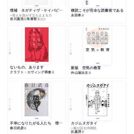
増補 ネガティヴ・ケイパビリティで生きる
積読こそが完全な読書術である
─答えを急がず立ち止まる力
永田希
著
谷川嘉浩
朱喜哲
著
著
ほか
ちくま文庫
ちくま文庫
ないもの、あります
新版 空気の教育
クラフト・エヴィング商會
著
外山滋比古
著
ちくま文庫
ちくま文庫
不幸になりたがる人たち 増補新版
カジムヌガタイ
春日武彦
─風が語る沖縄戦
著
比嘉慂
著