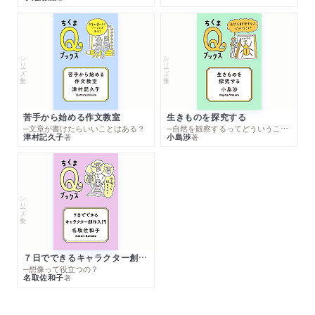
シリーズ・全集
シリーズ・全集
苦手から始める作文教室
生きものを探究する
─文章が書けたらいいことはある？
─自然を観察するってどういうこと？
津村記久子
小島渉
著
著
シリーズ・全集
７日でできるキャラクター創作入門
─想像って役立つの？
名取佐和子
著