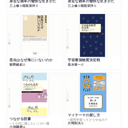
身近な雑草の愉快な生きかた
身近な雑草の愉快な生きかた
三上修
稲垣栄洋
三上修
稲垣栄洋
著
著
著
著
ちくまプリマー新書
ちくま新書
昆虫はなぜ海にいないのか
宇宙最強物質決定戦
朝野維起
高水裕一
著
著
ちくまプリマー新書
シリーズ・全集
マイテーマの探し方
つながる読書
─探究学習ってどうやるの？
片岡則夫
著
─１０代に推したいこの一冊
小池陽慈
編