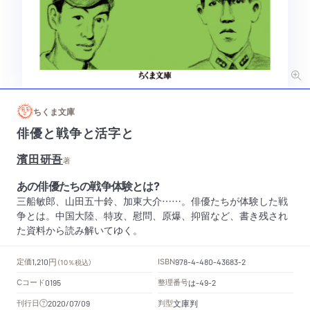
ちくま文庫
俳優と戦争と活字と
濱田研吾
著
あの俳優たちの戦争体験とは?
三船敏郎、山田五十鈴、加東大介……。俳優たちが体験した戦
争とは。中国大陸、特攻、慰問、原爆、抑留など、書き残され
た資料から読み解いてゆく。
円
定価
ISBN
1,210
（10％税込）
978-4-480-43683-2
Cコード
整理番号
は
0195
-49-2
文庫判
刊行日
判型
2020/07/09