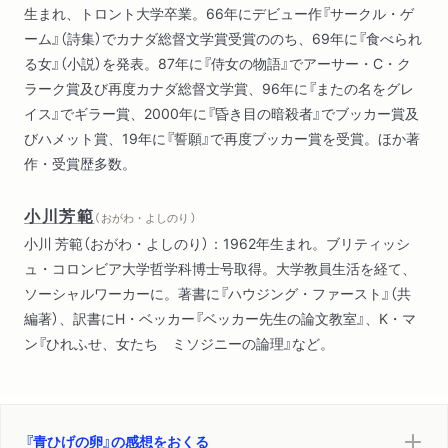
生まれ、トロント大学卒業。66年にデビュー作『サークル・ゲ
ーム』（詩集）でカナダ総督文学賞受賞ののち、69年に『食べられ
る女』（小説）を発表。87年に『侍女の物語』でアーサー・C・ク
ラーク賞及び再度カナダ総督文学賞、96年に『またの名をグレ
イス』でギラー賞、2000年に『昏き目の暗殺者』でブッカー賞及
びハメット賞、19年に『誓願』で再度ブッカー賞を受賞。ほか著
作・受賞歴多数。
小川芳範
（ おがわ・よしのり ）
小川 芳範（おがわ・よしのり）：1962年生まれ。ブリティッシ
ュ・コロンビア大学哲学科博士号取得。大学教員生活を経て、
ソーシャルワーカーに。著書に『ハウジング・ファースト』（共
編著）、訳書にH・ベッカー『ベッカー先生の論文教室』、K・マ
ン『ひれふせ、女たち ミソジニーの論理』など。
『青ひげの卵』の感想をおくる