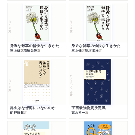
ちくま文庫
ちくま文庫
身近な雑草の愉快な生きかた
身近な雑草の愉快な生きかた
三上修
稲垣栄洋
三上修
稲垣栄洋
著
著
著
著
ちくまプリマー新書
ちくま新書
昆虫はなぜ海にいないのか
宇宙最強物質決定戦
朝野維起
高水裕一
著
著