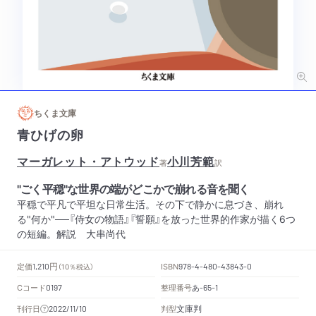
ちくま文庫
青ひげの卵
マーガレット・アトウッド
小川芳範
著
訳
"ごく平穏"な世界の端がどこかで崩れる音を聞く
平穏で平凡で平坦な日常生活。その下で静かに息づき、崩れ
る"何か"──『侍女の物語』『誓願』を放った世界的作家が描く6つ
の短編。解説 大串尚代
円
定価
ISBN
1,210
（10％税込）
978-4-480-43843-0
Cコード
整理番号
あ
0197
-65-1
文庫判
刊行日
判型
2022/11/10