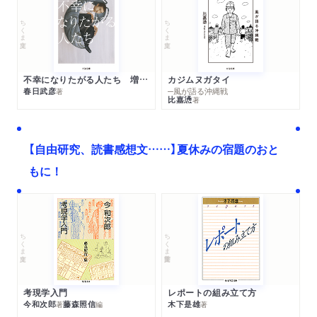
ちくま文庫
ちくま文庫
不幸になりたがる人たち 増補新版
カジムヌガタイ
春日武彦
─風が語る沖縄戦
著
比嘉慂
著
【自由研究、読書感想文……】夏休みの宿題のおと
もに！
ちくま文庫
ちくま学芸文庫
考現学入門
レポートの組み立て方
今和次郎
藤森照信
木下是雄
著
編
著