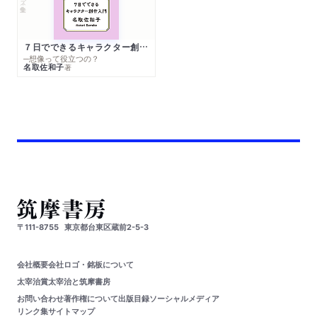
７日でできるキャラクター創作入門
─想像って役立つの？
名取佐和子
著
〒111-8755
東京都台東区蔵前2-5-3
会社概要
会社ロゴ・銘板について
太宰治賞
太宰治と筑摩書房
お問い合わせ
著作権について
出版目録
ソーシャルメディア
リンク集
サイトマップ