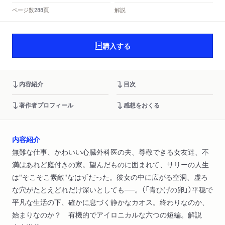
頁
ページ数
解説
288
購入する
内容紹介
目次
著作者プロフィール
感想をおくる
内容紹介
無難な仕事、かわいい心臓外科医の夫、尊敬できる女友達、不
満はあれど庭付きの家。望んだものに囲まれて、サリーの人生
は"そこそこ素敵"なはずだった。彼女の中に広がる空洞、虚ろ
な穴がたとえどれだけ深いとしても──。（「青ひげの卵」）平穏で
平凡な生活の下、確かに息づく静かなカオス。終わりなのか、
始まりなのか？ 有機的でアイロニカルな六つの短編。解説