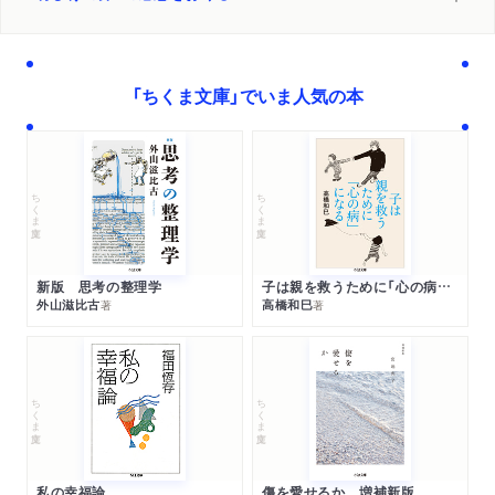
「ちくま文庫」でいま人気の本
ちくま文庫
ちくま文庫
新版 思考の整理学
子は親を救うために「心の病」になる
外山滋比古
高橋和巳
著
著
ちくま文庫
ちくま文庫
私の幸福論
傷を愛せるか 増補新版