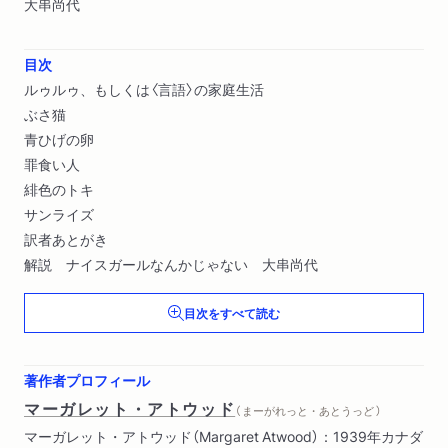
大串尚代
目次
ルゥルゥ、もしくは〈言語〉の家庭生活
ぶさ猫
青ひげの卵
罪食い人
緋色のトキ
サンライズ
訳者あとがき
解説 ナイスガールなんかじゃない 大串尚代
目次をすべて読む
著作者プロフィール
マーガレット・アトウッド
（ まーがれっと・あとうっど ）
マーガレット・アトウッド（Margaret Atwood）：1939年カナダ