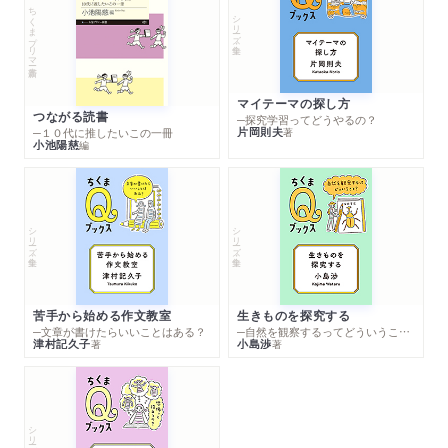
ちくまプリマー新書
シリーズ・全集
マイテーマの探し方
つながる読書
─探究学習ってどうやるの？
片岡則夫
著
─１０代に推したいこの一冊
小池陽慈
編
シリーズ・全集
シリーズ・全集
苦手から始める作文教室
生きものを探究する
─文章が書けたらいいことはある？
─自然を観察するってどういうこと？
津村記久子
小島渉
著
著
シリーズ・全集