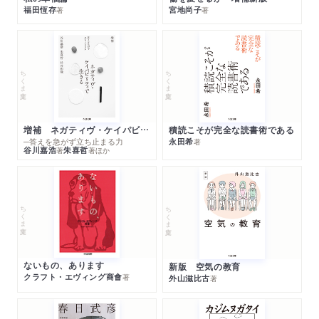
福田恆存
宮地尚子
著
著
ちくま文庫
ちくま文庫
増補 ネガティヴ・ケイパビリティで生きる
積読こそが完全な読書術である
─答えを急がず立ち止まる力
永田希
著
谷川嘉浩
朱喜哲
著
著
ほか
ちくま文庫
ちくま文庫
ないもの、あります
新版 空気の教育
クラフト・エヴィング商會
著
外山滋比古
著