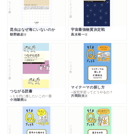
ちくまプリマー新書
ちくま新書
昆虫はなぜ海にいないのか
宇宙最強物質決定戦
朝野維起
高水裕一
著
著
ちくまプリマー新書
シリーズ・全集
マイテーマの探し方
つながる読書
─探究学習ってどうやるの？
片岡則夫
著
─１０代に推したいこの一冊
小池陽慈
編
シリーズ・全集
シリーズ・全集