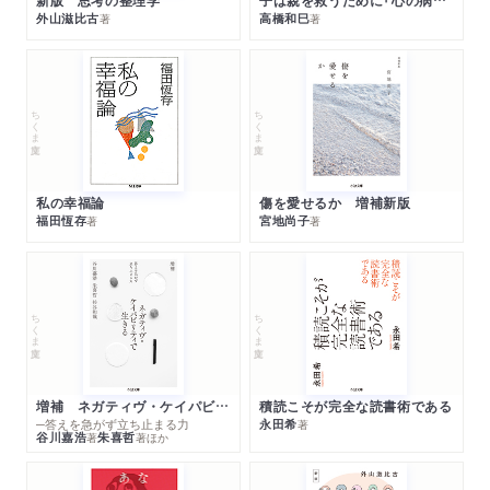
外山滋比古
高橋和巳
著
著
ちくま文庫
ちくま文庫
私の幸福論
傷を愛せるか 増補新版
福田恆存
宮地尚子
著
著
ちくま文庫
ちくま文庫
増補 ネガティヴ・ケイパビリティで生きる
積読こそが完全な読書術である
─答えを急がず立ち止まる力
永田希
著
谷川嘉浩
朱喜哲
著
著
ほか