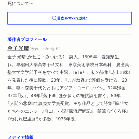
死について
ぱんぱんの歌
目次をすべて読む
えなの唄）
著作者プロフィール
金子光晴
（ かねこ・みつはる ）
金子 光晴（かねこ・みつはる）：詩人。1895年、愛知県生ま
れ。早稲田大学高等予科文科、東京美術学校日本画科、慶應義
塾大学文学部予科をすべて中退。1919年、初の詩集『赤土の家』
を発表した後に渡欧。23年、『こがね蟲』で評価を受ける。28
年、妻・森美千代とともにアジア・ヨーロッパへ。32年帰国。
37年『鮫』、48年『落下傘』ほか多くの抵抗詩を書く。53年、
『人間の悲劇』で読売文学賞受賞。主な作品として詩集『蛾』『女
たちへのエレジー』『IL』、小説『風流尸解記』、随筆『どくろ杯』
『ねむれ巴里』ほか多数。1975年没。
メディア情報