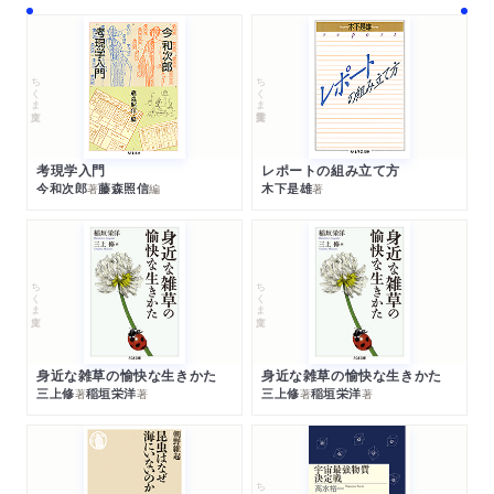
ちくま文庫
ちくま学芸文庫
考現学入門
レポートの組み立て方
今和次郎
藤森照信
木下是雄
著
編
著
ちくま文庫
ちくま文庫
身近な雑草の愉快な生きかた
身近な雑草の愉快な生きかた
三上修
稲垣栄洋
三上修
稲垣栄洋
著
著
著
著