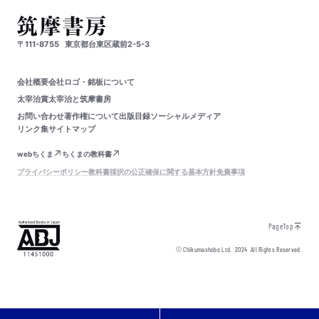
〒111-8755
東京都台東区蔵前2-5-3
会社概要
会社ロゴ・銘板について
太宰治賞
太宰治と筑摩書房
お問い合わせ
著作権について
出版目録
ソーシャルメディア
リンク集
サイトマップ
webちくま
ちくまの教科書
プライバシーポリシー
教科書採択の公正確保に関する基本方針
免責事項
PageTop
© Chikumashobo Ltd.
2024
All Rights Reserved.