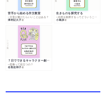
苦手から始める作文教室
生きものを探究する
─文章が書けたらいいことはある？
─自然を観察するってどういうこと？
津村記久子
小島渉
著
著
シリーズ・全集
７日でできるキャラクター創作入門
─想像って役立つの？
名取佐和子
著