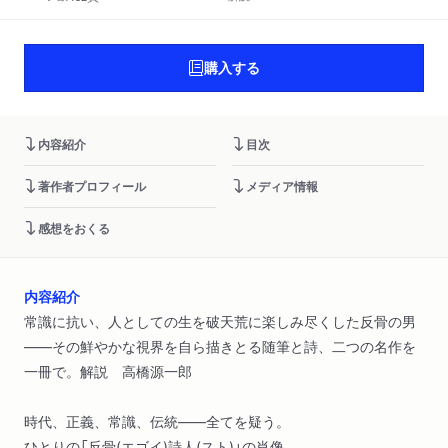
購入する
内容紹介
目次
著作者プロフィール
メディア情報
感想をおくる
内容紹介
常識に抗い、人としての生を破天荒に楽しみ尽くした反骨の男
――その鮮やかな視界を自ら描きとる随筆と詩、二つの名作を
一冊で。解説 高橋源一郎
時代、正義、常識、伝統――全てを疑う。
ひとりの「反骨(エゴイ)詩人(スト)」の肖像