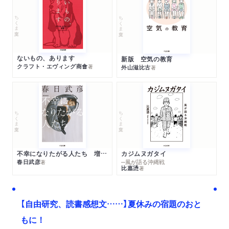
ちくま文庫
ちくま文庫
ないもの、あります
新版 空気の教育
クラフト・エヴィング商會
著
外山滋比古
著
ちくま文庫
ちくま文庫
不幸になりたがる人たち 増補新版
カジムヌガタイ
春日武彦
─風が語る沖縄戦
著
比嘉慂
著
【自由研究、読書感想文……】夏休みの宿題のおと
もに！