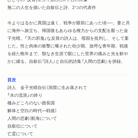
無二の人生を描いた自叙伝と詩、2つの代表作
今よりはるかに異国は遠く、戦争が眼前にあった頃──。妻と共
に海外へ旅立ち、帰国後もあらゆる権力からの支配を厭った金
子光晴。「天の邪鬼」な反骨の詩人は、母国を批判し、そして案
じた。性と肉体の衝撃に曝された幼少期、放埒な青年期、戦後
を経た晩年まで、類なき生涯で眼にした世界の痛みと光を鮮や
かに綴る。自叙伝『詩人』と自伝的詩集『人間の悲劇』を併録。
目次
詩人 金子光晴自伝（洞窟に生み落されて
「水の流浪」の終り
棲みどころのない酋長国
解体と空白の時代―戦後）
人間の悲劇（航海について
自叙伝について
亡霊について