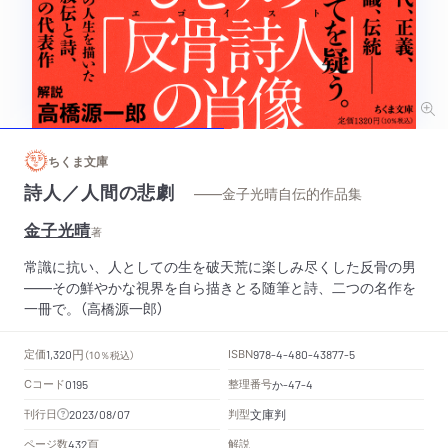
ちくま文庫
詩人／人間の悲劇
——金子光晴自伝的作品集
金子光晴
著
常識に抗い、人としての生を破天荒に楽しみ尽くした反骨の男
――その鮮やかな視界を自ら描きとる随筆と詩、二つの名作を
一冊で。（高橋源一郎）
円
定価
ISBN
1,320
（10％税込）
978-4-480-43877-5
Cコード
整理番号
か
0195
-47-4
文庫判
刊行日
判型
2023/08/07
頁
ページ数
解説
432