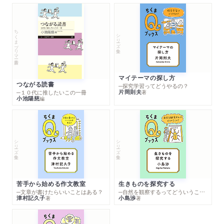
ちくまプリマー新書
シリーズ・全集
マイテーマの探し方
つながる読書
─探究学習ってどうやるの？
片岡則夫
著
─１０代に推したいこの一冊
小池陽慈
編
シリーズ・全集
シリーズ・全集
苦手から始める作文教室
生きものを探究する
─文章が書けたらいいことはある？
─自然を観察するってどういうこと？
津村記久子
小島渉
著
著