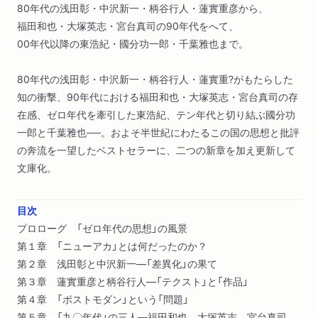
80年代の浅田彰・中沢新一・柄谷行人・蓮實重彦から、
福田和也・大塚英志・宮台真司の90年代をへて、
00年代以降の東浩紀・國分功一郎・千葉雅也まで。
80年代の浅田彰・中沢新一・柄谷行人・蓮實重?がもたらした
知の衝撃、90年代における福田和也・大塚英志・宮台真司の存
在感、ゼロ年代を牽引した東浩紀、テン年代と切り結ぶ國分功
一郎と千葉雅也──。およそ半世紀にわたるこの国の思想と批評
の奔流を一望したベストセラーに、二つの新章を加え更新して
文庫化。
目次
プロローグ 「ゼロ年代の思想」の風景
第１章 「ニューアカ」とは何だったのか？
第２章 浅田彰と中沢新一―「差異化」の果て
第３章 蓮實重彦と柄谷行人―「テクスト」と「作品」
第４章 「ポストモダン」という「問題」
第５章 「九〇年代」の三人―福田和也、大塚英志、宮台真司