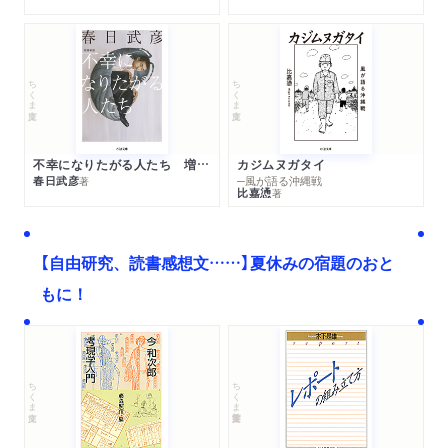
ちくま文庫
ちくま文庫
不幸になりたがる人たち 増補新版
カジムヌガタイ
春日武彦
─風が語る沖縄戦
著
比嘉慂
著
【自由研究、読書感想文……】夏休みの宿題のおと
もに！
ちくま文庫
ちくま学芸文庫