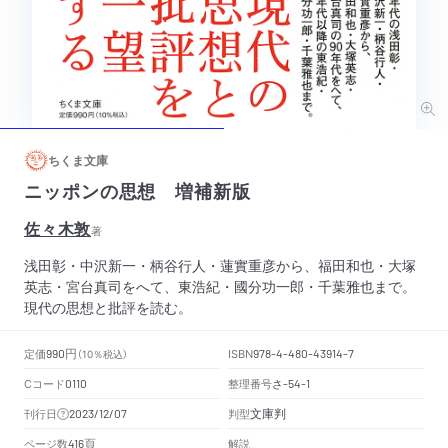
ちくま文庫
ニッポンの思想 増補新版
佐々木敦
著
浅田彰・中沢新一・柄谷行人・蓮實重彦から、福田和也・大塚
英志・宮台真司をへて、東浩紀・國分功一郎・千葉雅也まで。
現代の思想と批評を読む。
円
定価
ISBN
990
（10％税込）
978-4-480-43914-7
Cコード
整理番号
さ
0110
-54-1
文庫判
刊行日
判型
2023/12/07
頁
ページ数
解説
416