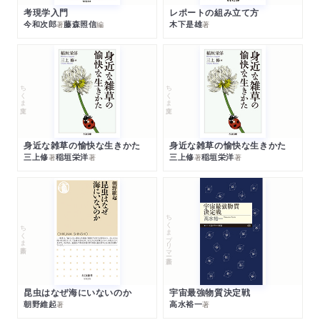
考現学入門
レポートの組み立て方
今和次郎
藤森照信
木下是雄
著
編
著
ちくま文庫
ちくま文庫
身近な雑草の愉快な生きかた
身近な雑草の愉快な生きかた
三上修
稲垣栄洋
三上修
稲垣栄洋
著
著
著
著
ちくまプリマー新書
ちくま新書
昆虫はなぜ海にいないのか
宇宙最強物質決定戦
朝野維起
高水裕一
著
著