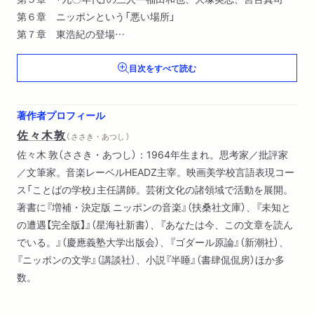
第６章 ニッポンという「悪い場所」
第７章 東浩紀の登場
第８章 「動物化」する「ゼロ年代」
目次をすべて読む
第９章 ストーリーを続けよう？（Ｏｎ ｗｉｔｈ ｔｈｅ Ｓ
ｔｏｒｙ？）
第１０章 二〇二〇年代の「ニッポンの思想」
著作者プロフィール
佐々木敦
（ ささき・あつし ）
佐々木 敦（ささき・あつし）：1964年生まれ。思考家／批評家
／文筆家。音楽レーベルHEADZ主宰。映画美学校言語表現コー
ス「ことばの学校」主任講師。芸術文化の諸領域で活動を展開。
著書に『増補・決定版 ニッポンの音楽』（扶桑社文庫）、『未知と
の遭遇【完全版】』（星海社新書）、『あなたは今、この文章を読ん
でいる。』（慶應義塾大学出版会）、『ゴダール原論』（新潮社）、
『ニッポンの文学』（講談社）、小説『半睡』（書肆侃侃房）ほか多
数。