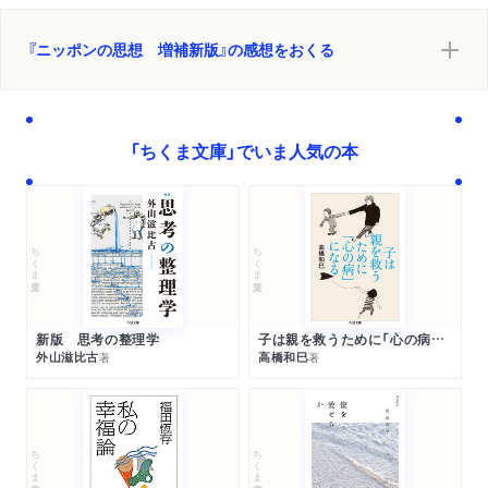
『ニッポンの思想 増補新版』の感想をおくる
「ちくま文庫」でいま人気の本
ちくま文庫
ちくま文庫
新版 思考の整理学
子は親を救うために「心の病」になる
外山滋比古
高橋和巳
著
著
ちくま文庫
ちくま文庫