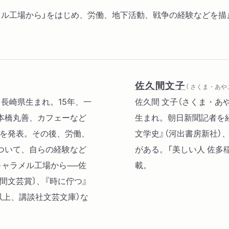
メル工場から」をはじめ、労働、地下活動、戦争の経験などを描
佐久間文子
（ さくま・あやこ
、長崎県生まれ。15年、一
佐久間 文子（さくま・あ
本橋丸善、カフェーなど
生まれ。朝日新聞記者を
」を発表。その後、労働、
文学史』（河出書房新社）
ついて、自らの経験など
がある。「美しい人 佐多
ャラメル工場から──佐
載。
野間文芸賞〕、『時に佇つ』
（以上、講談社文芸文庫）な