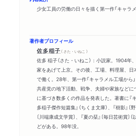
少女工員の労働の日々を描く第一作「キャラ
著作者プロフィール
佐多稲子
（ さた・いねこ ）
佐多 稲子（さた・いねこ）：小説家。1904年
家をあげて上京。その後、工場、料理屋、日
で働く。28年、第一作「キャラメル工場から
共産党の地下活動、戦争、夫婦や家族などに
に基づき数多くの作品を発表した。著書に『キ
多稲子傑作短篇集』（ちくま文庫）、『樹影』〔
〔川端康成文学賞〕、『夏の栞』〔毎日芸術賞〕
どがある。98年没。