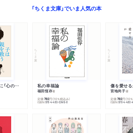
「ちくま文庫」でいま人気の本
ちくま文庫
ちくま文庫
子は親を救うために「心の病」になる
私の幸福論
傷を愛せる
福田恆存
宮地尚子
著
著
定価:
円
（10％税込み）
定価:
円
（10
792
792
ISBN:
ISBN:
978-4-480-03416-8
978-4-480-