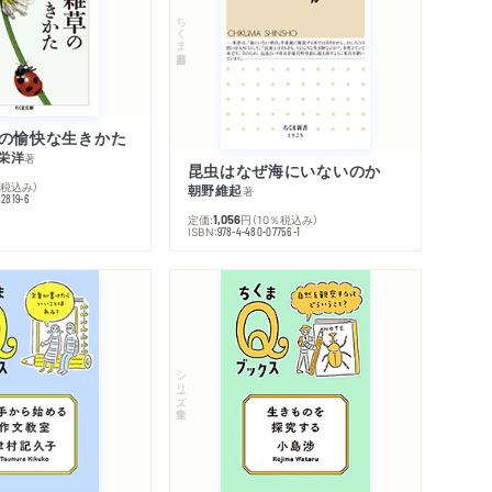
ちくま新書
の愉快な生きかた
栄洋
著
昆虫はなぜ海にいないのか
％税込み）
朝野維起
著
42819-6
定価:
円
（10％税込み）
1,056
ISBN:
978-4-480-07756-1
シリーズ・全集