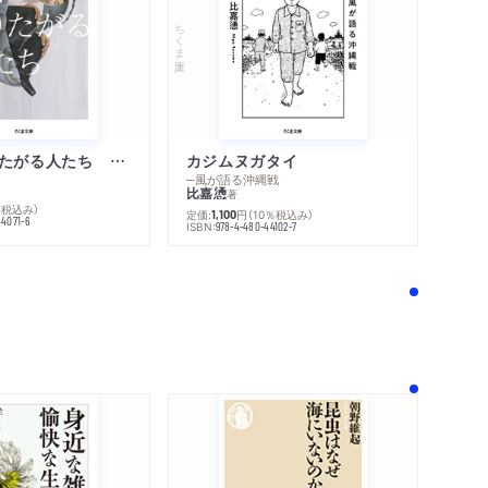
ちくま文庫
不幸になりたがる人たち 増補新版
カジムヌガタイ
─風が語る沖縄戦
比嘉慂
著
％税込み）
定価:
円
（10％税込み）
1,100
44071-6
ISBN:
978-4-480-44102-7
！