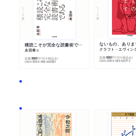
ちくま文庫
ちくま文庫
ないもの、ありま
積読こそが完全な読書術である
クラフト・エヴィン
永田希
著
定価:
円
（10％税込み）
990
定価:
円
（10％税込み）
990
ISBN:
978-4-480-42571-3
ISBN:
978-4-480-44089-1