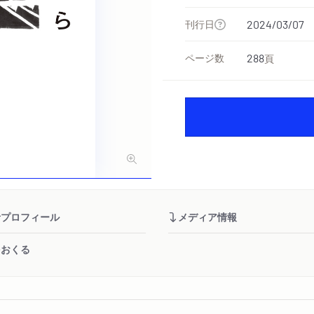
刊行日
2024/03/07
ページ数
288
頁
者プロフィール
メディア情報
をおくる