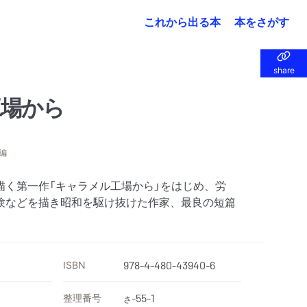
これから出る本
本をさがす
share
share
工場から
編
描く第一作「キャラメル工場から」をはじめ、労
験などを描き昭和を駆け抜けた作家、最良の短篇
ISBN
978-4-480-43940-6
整理番号
-55-1
さ