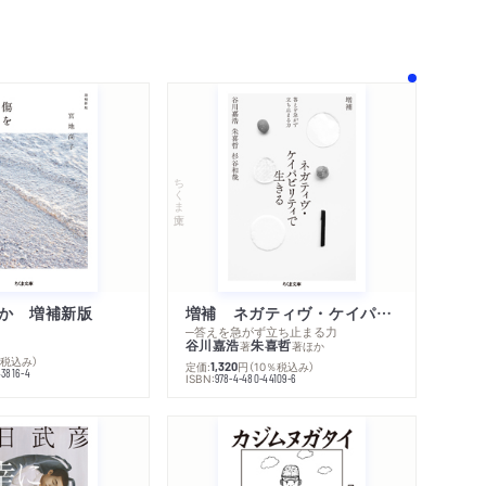
メディア情報
コメント
シリーズ・関連本
感想をおくる
ちくま文庫
か 増補新版
増補 ネガティヴ・ケイパビリティで生きる
─答えを急がず立ち止まる力
谷川嘉浩
朱喜哲
著
著
ほか
％税込み）
定価:
円
（10％税込み）
1,320
43816-4
ISBN:
978-4-480-44109-6