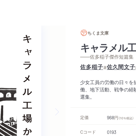
ちくま文庫
キャラメル
——佐多稲子傑作短篇集
佐多稲子
佐久間文子
著
少女工員の労働の日々を
働、地下活動、戦争の経
選集。
定価
968
円
（10％税込）
Next slide
Cコード
0193