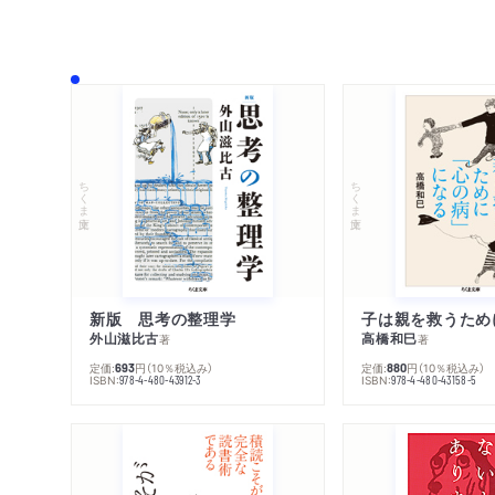
ちくま文庫
ちくま文庫
新版 思考の整理学
外山滋比古
高橋和巳
著
著
定価:
円
（10％税込み）
定価:
円
（10％税込み）
693
880
ISBN:
ISBN:
978-4-480-43912-3
978-4-480-43158-5