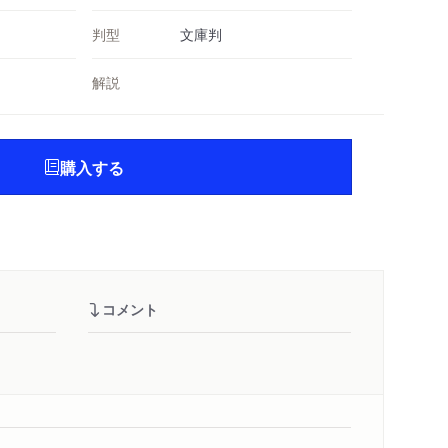
判型
文庫判
解説
購入する
コメント