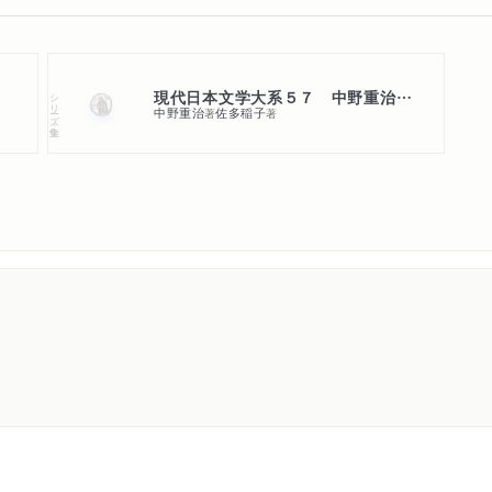
現代日本文学大系５７ 中野重治・佐多稲子集
シリーズ・全集
中野重治
佐多稲子
著
著