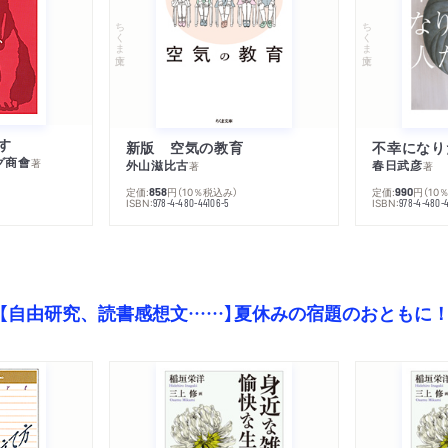
ちくま文庫
ちくま文庫
す
新版 空気の教育
グ商會
著
外山滋比古
春日武彦
著
著
定価:
円
（10％税込み）
定価:
円
（10
858
990
ISBN:
ISBN:
978-4-480-44106-5
978-4-480-
【自由研究、読書感想文……】夏休みの宿題のおともに