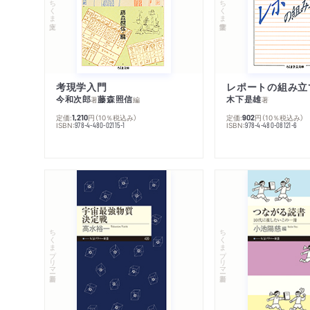
ちくま文庫
ちくま学芸文庫
考現学入門
レポートの組み立
今和次郎
藤森照信
木下是雄
著
編
著
定価:
円
（10％税込み）
定価:
円
（10％税込み）
1,210
902
ISBN:
ISBN:
978-4-480-02115-1
978-4-480-08121-6
ちくまプリマー新書
ちくまプリマー新書