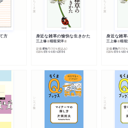
ちくま文庫
ちくま文庫
て方
身近な雑草の愉快な生きかた
身近な雑草
三上修
稲垣栄洋
三上修
稲垣
著
著
著
定価:
円
（10％税込み）
定価:
円
（10
814
814
ISBN:
ISBN:
978-4-480-42819-6
978-4-480-
シリーズ・全集
シリーズ・全集