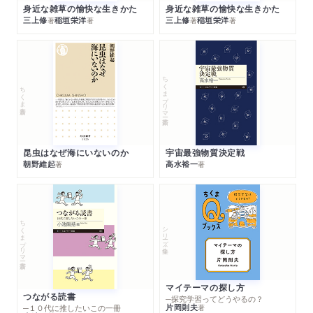
身近な雑草の愉快な生きかた
身近な雑草の愉快な生きかた
三上修
稲垣栄洋
三上修
稲垣栄洋
著
著
著
著
ちくまプリマー新書
ちくま新書
昆虫はなぜ海にいないのか
宇宙最強物質決定戦
朝野維起
高水裕一
著
著
ちくまプリマー新書
シリーズ・全集
マイテーマの探し方
つながる読書
─探究学習ってどうやるの？
片岡則夫
著
─１０代に推したいこの一冊