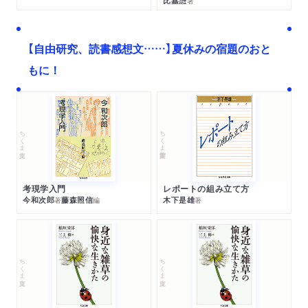
比嘉慂
著
【自由研究、読書感想文……】夏休みの宿題のおと
もに！
ちくま文庫
ちくま学芸文庫
考現学入門
レポートの組み立て方
今和次郎
藤森照信
木下是雄
著
編
著
ちくま文庫
ちくま文庫