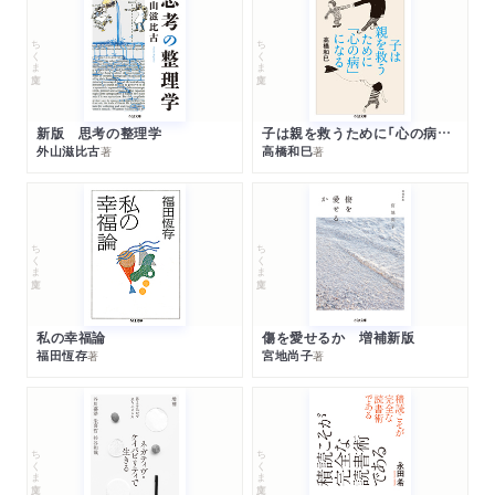
ちくま文庫
ちくま文庫
新版 思考の整理学
子は親を救うために「心の病」になる
外山滋比古
高橋和巳
著
著
ちくま文庫
ちくま文庫
私の幸福論
傷を愛せるか 増補新版
福田恆存
宮地尚子
著
著
ちくま文庫
ちくま文庫