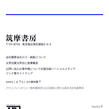
〒111-8755
東京都台東区蔵前2-5-3
会社概要
会社ロゴ・銘板について
太宰治賞
太宰治と筑摩書房
お問い合わせ
著作権について
出版目録
ソーシャルメディア
リンク集
サイトマップ
webちくま
ちくまの教科書
プライバシーポリシー
教科書採択の公正確保に関する基本方針
免責事項
PageTop