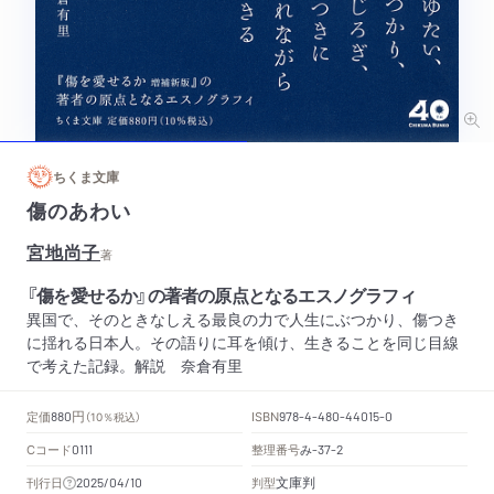
ちくま文庫
傷のあわい
宮地尚子
著
『傷を愛せるか』の著者の原点となるエスノグラフィ
異国で、そのときなしえる最良の力で人生にぶつかり、傷つき
に揺れる日本人。その語りに耳を傾け、生きることを同じ目線
で考えた記録。解説 奈倉有里
円
定価
ISBN
880
（10％税込）
978-4-480-44015-0
Cコード
整理番号
み
0111
-37-2
文庫判
刊行日
判型
2025/04/10