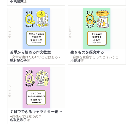
小池陽慈
編
シリーズ・全集
シリーズ・全集
苦手から始める作文教室
生きものを探究する
─文章が書けたらいいことはある？
─自然を観察するってどういうこと？
津村記久子
小島渉
著
著
シリーズ・全集
７日でできるキャラクター創作入門
─想像って役立つの？
名取佐和子
著