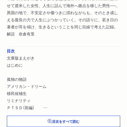
せて渡米した女性、人生に詰んで海外へ拠点を移した男性──。
異国の地で、不安定さや傷つきに揺れながらも、そのとき成し
える最良の力で人生にぶつかっていく。その語りに、若き日の
著者が耳を傾け、生きるということを同じ目線で考えた記録。
解説 奈倉有里
目次
文庫版まえがき
はじめに
孤独の物語
アメリカン・ドリーム
移民候補生
リミナリティ
ＰＴＳＤ（前編）
ＰＴＳＤ（後編）
目次をすべて読む
ステレオタイプ