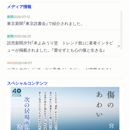
メディア情報
新聞
2025/07/12
東京新聞「東京読書会」で紹介されました。
新聞
2025/06/23
読売新聞夕刊「本よみうり堂 トレンド館」に著者インタビ
ューが掲載されました。「愛せずとも心の傷と生きる」
WEB
2025/06/07
リアルサウンド ブックに著者インタビューが掲載されまし
た。「「元気じゃなくてもいいから生きていてほしい」 精神
スペシャルコンテンツ
科医・宮地尚子に聞く、“傷を抱えながら生きる”というこ
と」