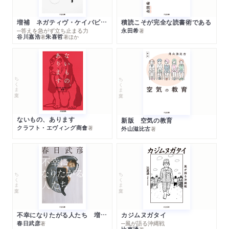
増補 ネガティヴ・ケイパビリティで生きる
積読こそが完全な読書術である
─答えを急がず立ち止まる力
永田希
著
谷川嘉浩
朱喜哲
著
著
ほか
ちくま文庫
ちくま文庫
ないもの、あります
新版 空気の教育
クラフト・エヴィング商會
著
外山滋比古
著
ちくま文庫
ちくま文庫
不幸になりたがる人たち 増補新版
カジムヌガタイ
春日武彦
─風が語る沖縄戦
著