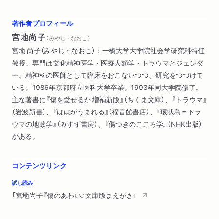
恋愛と結婚
邦人援護
著作者プロフィール
二〇歳の人生落伍者
宮地尚子
（ みやじ・なおこ ）
謎の女
宮地 尚子（みやじ・なおこ）：一橋大学大学院社会学研究科特任
パレスチナ
教授。専門は文化精神医学・医療人類学・トラウマとジェンダ
レクイエム
ー。精神科の医師として臨床をおこないつつ、研究をつづけて
GOOD BYE=THANK YOU
いる。1986年京都府立医科大学卒業。1993年同大学院修了。
主な著書に『傷を愛せるか 増補新版』（ちくま文庫）、『トラウマ』
あとがき
（岩波新書）、『ははがうまれる』（福音館書店）、『環状島＝トラ
解説 ひとりひとりの顔が見える 奈倉有里
ウマの地政学』（みすず書房）、『傷つきのこころ学』（NHK出版）
がある。
コンテンツリンク
試し読み
「宮地尚子『傷のあわい』文庫版まえがき」