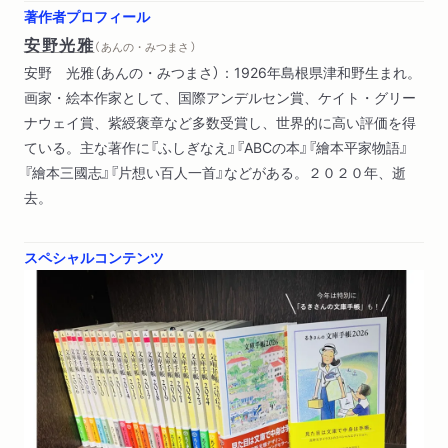
著作者プロフィール
安野光雅
（ あんの・みつまさ ）
安野 光雅（あんの・みつまさ）：1926年島根県津和野生まれ。
画家・絵本作家として、国際アンデルセン賞、ケイト・グリー
ナウェイ賞、紫綬褒章など多数受賞し、世界的に高い評価を得
ている。主な著作に『ふしぎなえ』『ABCの本』『繪本平家物語』
『繪本三國志』『片想い百人一首』などがある。２０２０年、逝
去。
スペシャルコンテンツ