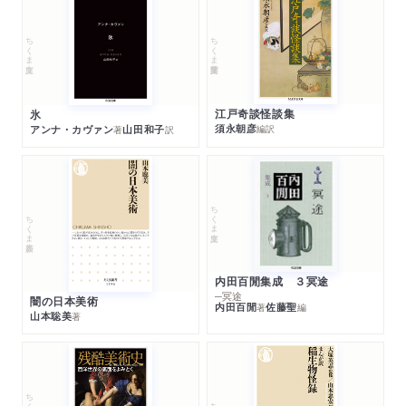
ちくま学芸文庫
ちくま文庫
江戸奇談怪談集
氷
須永朝彦
アンナ・カヴァン
山田和子
編訳
著
訳
ちくま文庫
ちくま新書
内田百閒集成 ３冥途
─冥途
闇の日本美術
内田百閒
佐藤聖
著
編
山本聡美
著
ちくま学芸文庫