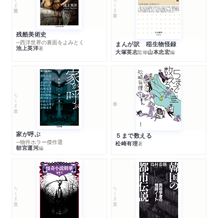
ちくま新書
残酷美術史
─西洋世界の裏面をよみとく
まんが訳 稲生物怪録
池上英洋
著
大塚英志
山本忠宏
監修
編
ちくま文庫
家が呼ぶ
５まで数える
─物件ホラー傑作選
松崎有理
著
朝宮運河
編
ちくま文庫
ちくま文庫