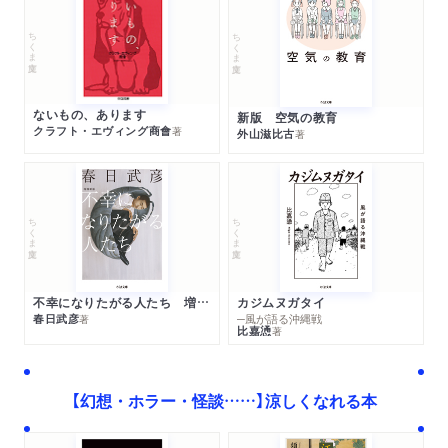
ちくま文庫
ちくま文庫
ないもの、あります
新版 空気の教育
クラフト・エヴィング商會
著
外山滋比古
著
ちくま文庫
ちくま文庫
不幸になりたがる人たち 増補新版
カジムヌガタイ
春日武彦
─風が語る沖縄戦
著
比嘉慂
著
【幻想・ホラー・怪談……】涼しくなれる本