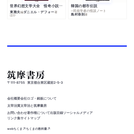
世界幻想文学大全 怪奇小説精華
韓国の都市伝説
─民俗学者の怪談ノート
東雅夫
ダニエル・デフォー
編
著
島村恭則
著
ほか
〒111-8755
東京都台東区蔵前2-5-3
会社概要
会社ロゴ・銘板について
太宰治賞
太宰治と筑摩書房
お問い合わせ
著作権について
出版目録
ソーシャルメディア
リンク集
サイトマップ
webちくま
ちくまの教科書