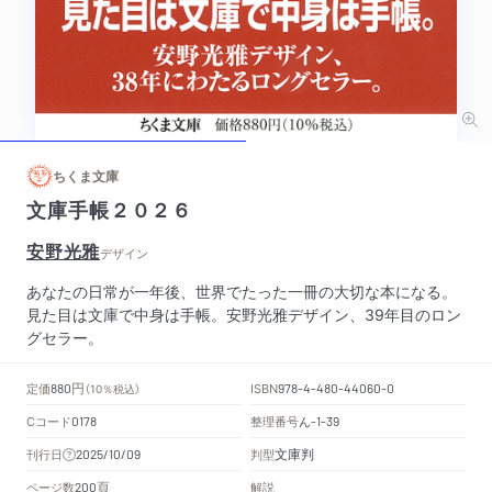
ちくま文庫
文庫手帳２０２６
安野光雅
デザイン
あなたの日常が一年後、世界でたった一冊の大切な本になる。
見た目は文庫で中身は手帳。安野光雅デザイン、39年目のロン
グセラー。
円
定価
ISBN
880
（10％税込）
978-4-480-44060-0
Cコード
整理番号
ん
0178
-1-39
文庫判
刊行日
判型
2025/10/09
頁
ページ数
解説
200