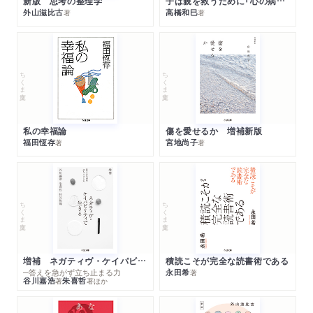
新版 思考の整理学
子は親を救うために「心の病」になる
外山滋比古
高橋和巳
著
著
ちくま文庫
ちくま文庫
私の幸福論
傷を愛せるか 増補新版
福田恆存
宮地尚子
著
著
ちくま文庫
ちくま文庫
増補 ネガティヴ・ケイパビリティで生きる
積読こそが完全な読書術である
─答えを急がず立ち止まる力
永田希
著
谷川嘉浩
朱喜哲
著
著
ほか