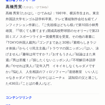
高橋秀実
（ たかはし・ひでみね ）
解説 酒井順子
髙橋 秀実（たかはし・ひでみね）：1961年、横浜市生まれ。東京
外国語大学モンゴル語学科卒業。テレビ番組制作会社を経てノ
ンフィクション作家に。『ご先祖様はどちら様』で第10回小林秀
雄賞、『「弱くても勝てます」開成高校野球部のセオリー』で第23
回ミズノ スポーツライター賞優秀賞を受賞。その他の著書に
『TOKYO外国人裁判』『ゴングまであと30秒』『素晴らしきラジ
オ体操』『からくり民主主義』『トラウマの国ニッポン』『はい、泳
げません』『趣味は何ですか？』『おすもうさん』『結論はまた来
週』『男は邪魔！』『損したくないニッポン人』『不明解日本語辞
典』『やせれば美人』『定年入門 イキイキしなくちゃダメです
か』『悩む人 人生相談のフィロソフィー』『道徳教室 いい人じ
ゃなきゃダメですか』『おやじはニーチェ 認知症の父と過ごし
た436日』『ことばの番人』など。
コンテンツリンク