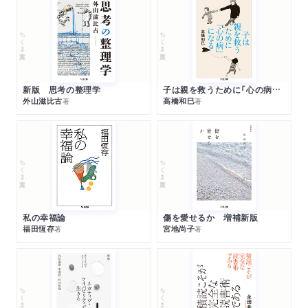
ちくま文庫
ちくま文庫
新版 思考の整理学
子は親を救うために「心の病」になる
外山滋比古
高橋和巳
著
著
ちくま文庫
ちくま文庫
私の幸福論
傷を愛せるか 増補新版
福田恆存
宮地尚子
著
著
ちくま文庫
ちくま文庫