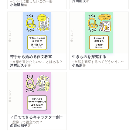
片岡則夫
著
─１０代に推したいこの一冊
小池陽慈
編
シリーズ・全集
シリーズ・全集
苦手から始める作文教室
生きものを探究する
─文章が書けたらいいことはある？
─自然を観察するってどういうこと？
津村記久子
小島渉
著
著
シリーズ・全集
７日でできるキャラクター創作入門
─想像って役立つの？
名取佐和子
著