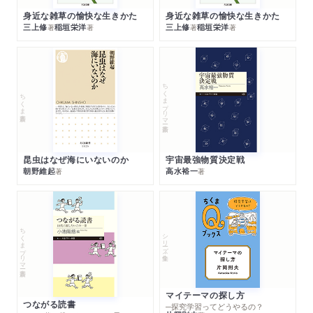
身近な雑草の愉快な生きかた
身近な雑草の愉快な生きかた
三上修
稲垣栄洋
三上修
稲垣栄洋
著
著
著
著
ちくまプリマー新書
ちくま新書
昆虫はなぜ海にいないのか
宇宙最強物質決定戦
朝野維起
高水裕一
著
著
ちくまプリマー新書
シリーズ・全集
マイテーマの探し方
つながる読書
─探究学習ってどうやるの？