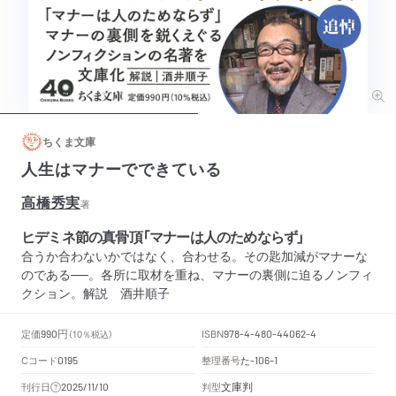
ちくま文庫
人生はマナーでできている
高橋秀実
著
ヒデミネ節の真骨頂「マナーは人のためならず」
合うか合わないかではなく、合わせる。その匙加減がマナーな
のである──。各所に取材を重ね、マナーの裏側に迫るノンフィ
クション。解説 酒井順子
円
定価
ISBN
990
（10％税込）
978-4-480-44062-4
Cコード
整理番号
た
0195
-106-1
文庫判
刊行日
判型
2025/11/10