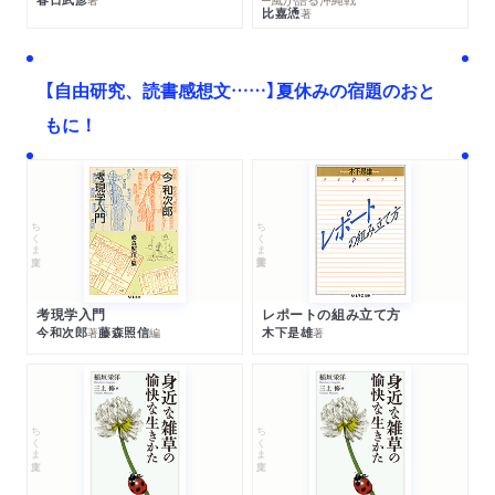
比嘉慂
著
【自由研究、読書感想文……】夏休みの宿題のおと
もに！
ちくま文庫
ちくま学芸文庫
考現学入門
レポートの組み立て方
今和次郎
藤森照信
木下是雄
著
編
著
ちくま文庫
ちくま文庫