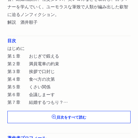
ナーを学んでいく。ユーモラスな筆致で人類が編み出した叡智
に迫るノンフィクション。
解説 酒井順子
目次
はじめに
第１章 おじぎで鍛える
第２章 満員電車の約束
第３章 挨拶で口封じ
第４章 食べ方の次第
第５章 くさい関係
第６章 会議しまーす
第７章 結婚するつもり？
第８章 レディー・ファーストで命拾い
目次をすべて読む
第９章 踊る抱擁
第10章 吉凶を笑う
あとがき
著作者プロフィール