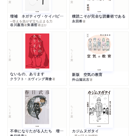
増補 ネガティヴ・ケイパビリティで生きる
積読こそが完全な読書術である
─答えを急がず立ち止まる力
永田希
著
谷川嘉浩
朱喜哲
著
著
ほか
ちくま文庫
ちくま文庫
ないもの、あります
新版 空気の教育
クラフト・エヴィング商會
著
外山滋比古
著
ちくま文庫
ちくま文庫
不幸になりたがる人たち 増補新版
カジムヌガタイ
春日武彦
─風が語る沖縄戦
著