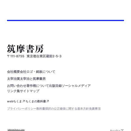
〒111-8755
東京都台東区蔵前2-5-3
会社概要
会社ロゴ・銘板について
太宰治賞
太宰治と筑摩書房
お問い合わせ
著作権について
出版目録
ソーシャルメディア
リンク集
サイトマップ
webちくま
ちくまの教科書
プライバシーポリシー
教科書採択の公正確保に関する基本方針
免責事項
PageTop