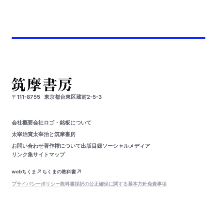
〒111-8755
東京都台東区蔵前2-5-3
会社概要
会社ロゴ・銘板について
太宰治賞
太宰治と筑摩書房
お問い合わせ
著作権について
出版目録
ソーシャルメディア
リンク集
サイトマップ
webちくま
ちくまの教科書
プライバシーポリシー
教科書採択の公正確保に関する基本方針
免責事項