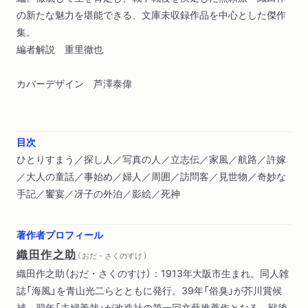
の新たな魅力を堪能できる、文庫未収録作品を中心とした傑作
集。
編者解説 重里徹也
カバーデザイン 芦澤泰偉
目次
ひとりすまう／探し人／写真の人／立志伝／家風／航路／許嫁
／大人の童話／事始め／婦人／周囲／訪問客／見世物／奇妙な
手記／饗宴／冴子の外泊／影絵／死神
著作者プロフィール
織田作之助
（ おだ・さくのすけ ）
織田作之助（おだ・さくのすけ）：1913年大阪市生まれ。同人雑
誌「海風」を青山光二らとともに発行。39年「俗臭」が芥川賞候
補、翌年「夫婦善哉」が改造社の第一回文藝推薦作となる。戦後