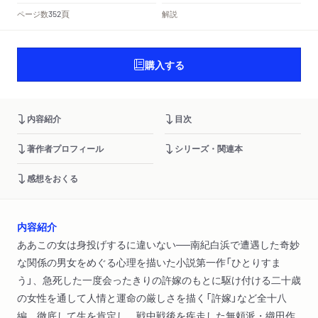
頁
ページ数
解説
352
購入する
内容紹介
目次
著作者プロフィール
シリーズ・関連本
感想をおくる
内容紹介
ああこの女は身投げするに違いない──南紀白浜で遭遇した奇妙
な関係の男女をめぐる心理を描いた小説第一作「ひとりすま
う」、急死した一度会ったきりの許嫁のもとに駆け付ける二十歳
の女性を通して人情と運命の厳しさを描く「許嫁」など全十八
編。徹底して生を肯定し、戦中戦後を疾走した無頼派・織田作