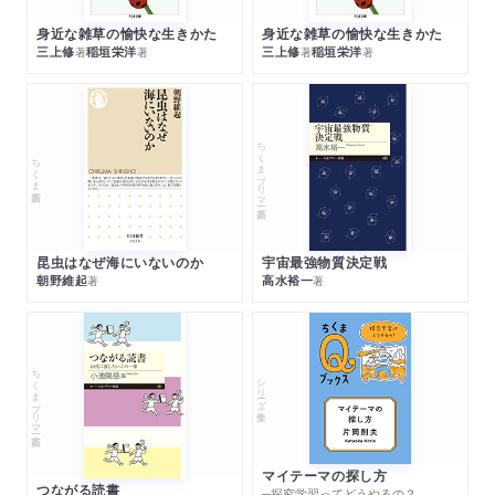
身近な雑草の愉快な生きかた
身近な雑草の愉快な生きかた
三上修
稲垣栄洋
三上修
稲垣栄洋
著
著
著
著
ちくまプリマー新書
ちくま新書
昆虫はなぜ海にいないのか
宇宙最強物質決定戦
朝野維起
高水裕一
著
著
ちくまプリマー新書
シリーズ・全集
マイテーマの探し方
つながる読書
─探究学習ってどうやるの？