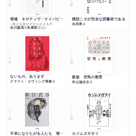
増補 ネガティヴ・ケイパビリティで生きる
積読こそが完全な読書術である
─答えを急がず立ち止まる力
永田希
著
谷川嘉浩
朱喜哲
著
著
ほか
ちくま文庫
ちくま文庫
ないもの、あります
新版 空気の教育
クラフト・エヴィング商會
著
外山滋比古
著
ちくま文庫
ちくま文庫
不幸になりたがる人たち 増補新版
カジムヌガタイ