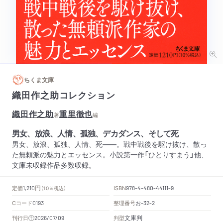
ちくま文庫
織田作之助コレクション
織田作之助
重里徹也
著
編
男女、放浪、人情、孤独、デカダンス、そして死
男女、放浪、孤独、人情、死――。戦中戦後を駆け抜け、散っ
た無頼派の魅力とエッセンス。小説第一作「ひとりすまう」他、
文庫未収録作品多数収録。
円
定価
ISBN
1,210
（10％税込）
978-4-480-44111-9
Cコード
整理番号
お
0193
-32-2
文庫判
刊行日
判型
2026/07/09