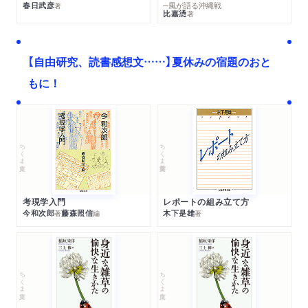
春日武彦
─風が語る沖縄戦
著
比嘉慂
著
【自由研究、読書感想文……】夏休みの宿題のおと
もに！
ちくま文庫
ちくま学芸文庫
考現学入門
レポートの組み立て方
今和次郎
藤森照信
木下是雄
著
編
著
ちくま文庫
ちくま文庫