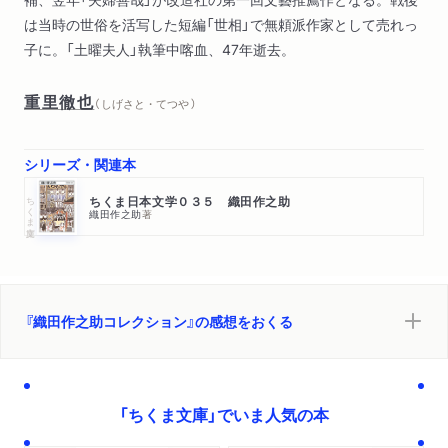
は当時の世俗を活写した短編「世相」で無頼派作家として売れっ
子に。「土曜夫人」執筆中喀血、47年逝去。
重里徹也
（ しげさと・てつや ）
シリーズ・関連本
ちくま文庫
ちくま日本文学０３５ 織田作之助
織田作之助
著
『織田作之助コレクション』の感想をおくる
「ちくま文庫」でいま人気の本