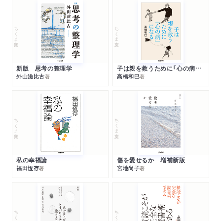
ちくま文庫
ちくま文庫
新版 思考の整理学
子は親を救うために「心の病」になる
外山滋比古
高橋和巳
著
著
ちくま文庫
ちくま文庫
私の幸福論
傷を愛せるか 増補新版
福田恆存
宮地尚子
著
著
ちくま文庫
ちくま文庫