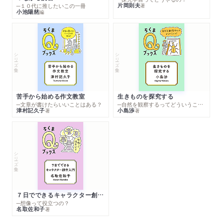
片岡則夫
著
─１０代に推したいこの一冊
小池陽慈
編
シリーズ・全集
シリーズ・全集
苦手から始める作文教室
生きものを探究する
─文章が書けたらいいことはある？
─自然を観察するってどういうこと？
津村記久子
小島渉
著
著
シリーズ・全集
７日でできるキャラクター創作入門
─想像って役立つの？
名取佐和子
著