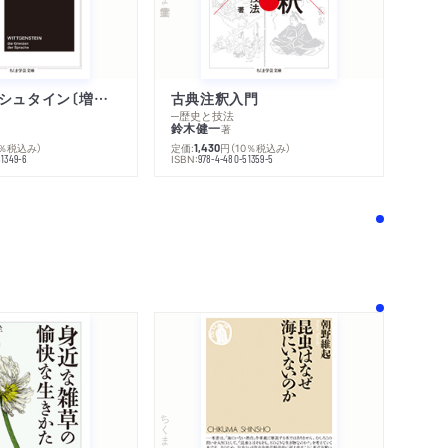
ウィトゲンシュタイン〔増補新版〕
古典注釈入門
内容紹介・目次
─歴史と技法
感想をおくる
鈴木健一
著
0％税込み）
定価:
円
（10％税込み）
1,430
ISBN:
51349-6
978-4-480-51359-5
！
ちくま新書