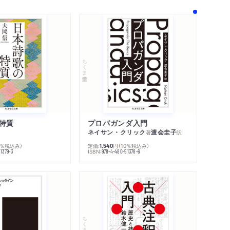
ちくま学芸文庫
特質
プロパガンダ入門
ネイサン・クリック
渡会圭子
著
訳
0％税込み）
定価:
円
（10％税込み）
1,540
ISBN:
1379-3
978-4-480-51378-6
ちくま学芸文庫