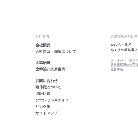
会社案内
筑摩書房の外部サ
webちくま
会社概要
ちくまの教科書
会社ロゴ・銘板について
プライバシーポリ
太宰治賞
教科書採択の公正
太宰治と筑摩書房
免責事項
お問い合わせ
著作権について
出版目録
ソーシャルメディア
リンク集
サイトマップ