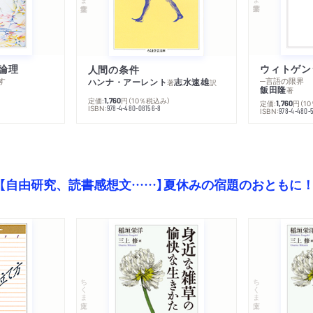
論理
人間の条件
す
─言語の限界
ハンナ・アーレント
志水速雄
著
訳
飯田隆
著
定価:
円
（10％税込み）
1,760
定価:
円
（1
1,760
ISBN:
978-4-480-08156-8
ISBN:
978-4-480-
【自由研究、読書感想文……】夏休みの宿題のおともに
ちくま文庫
ちくま文庫