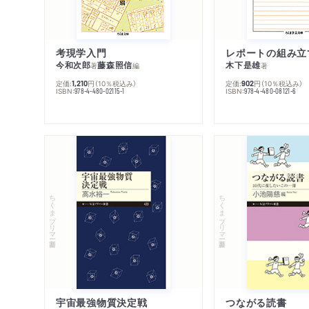
考現学入門
レポートの組み立
今和次郎
藤森照信
木下是雄
著
編
著
定価:
円
（10％税込み）
定価:
円
（10％税込み）
1,210
902
ISBN:
ISBN:
978-4-480-02115-1
978-4-480-08121-6
ちくまプリマー新書
ちくまプリマー新書
宇宙最強物質決定戦
つながる読書