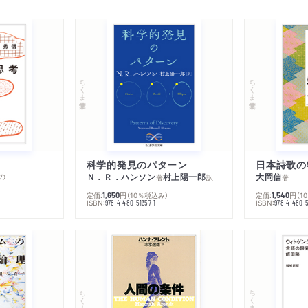
ちくま学芸文庫
ちくま学芸文庫
科学的発見のパターン
日本詩歌の
の
Ｎ．Ｒ．ハンソン
村上陽一郎
大岡信
著
訳
著
定価:
円
（10％税込み）
定価:
円
（1
1,650
1,540
ISBN:
ISBN:
978-4-480-51357-1
978-4-480-5
ちくま学芸文庫
ちくま学芸文庫