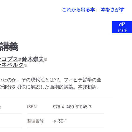
これから出る本
本をさがす
share
share
講義
ヤコプス
鈴木崇夫
著
訳
ーネベルク
訳
いたのか。その現代性とは??。フィヒテ哲学の全
心部分を明快に解説した画期的講義。本邦初訳。
ISBN
978-4-480-51045-7
）
整理番号
-30-1
ヤ