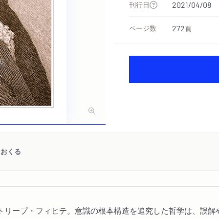
刊行日
2021/04/08
ページ数
272
頁
をおくる
トリープ・フィヒテ。意識の根本構造を追究した哲学は、誤解