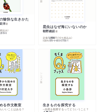
の愉快な生きかた
栄洋
著
昆虫はなぜ海にいないのか
％税込み）
朝野維起
著
42819-6
定価:
円
（10％税込み）
1,056
ISBN:
978-4-480-07756-1
シリーズ・全集
める作文教室
生きものを探究する
らいいことはある？
─自然を観察するってどういうこと？