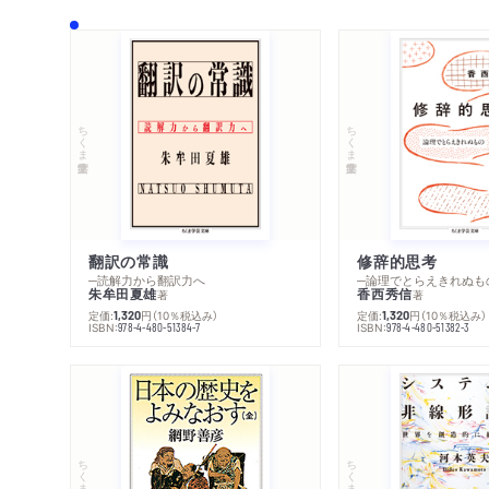
ちくま学芸文庫
ちくま学芸文庫
翻訳の常識
修辞的思考
─読解力から翻訳力へ
─論理でとらえきれぬも
朱牟田夏雄
香西秀信
著
著
定価:
円
（10％税込み）
定価:
円
（10％税込み）
1,320
1,320
ISBN:
ISBN:
978-4-480-51384-7
978-4-480-51382-3
ちくま学芸文庫
ちくま学芸文庫