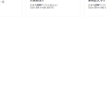
片岡則夫
津村記久子
著
著
一冊
定価:
円
（10％税込み）
定価:
円
（1
1,320
1,210
ISBN:
ISBN:
978-4-480-25117-6
978-4-480-2