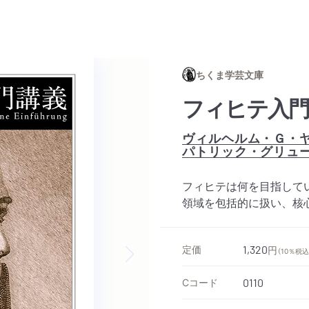
ちくま学芸文庫
フィヒテ入門
ヴィルヘルム・Ｇ・
パトリック・グリュ
フィヒテは何を目指して
領域を包括的に扱い、核
定価
1,320
円
（10％税込
Next slide
Cコード
0110