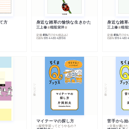
て方
身近な雑草の愉快な生きかた
身近な雑草
三上修
稲垣栄洋
三上修
稲垣
著
著
著
定価:
円
（10％税込み）
定価:
円
（10
814
814
ISBN:
ISBN:
978-4-480-42819-6
978-4-480-
シリーズ・全集
シリーズ・全集
マイテーマの探し方
苦手から始
─探究学習ってどうやるの？
─文章が書けた