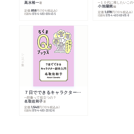
高水裕一
─１０代に推したいこの
著
小池陽慈
編
定価:
円
（10％税込み）
858
定価:
円
（10％税込み）
1,078
ISBN:
978-4-480-68445-5
ISBN:
978-4-480-68476-9
シリーズ・全集
７日でできるキャラクター創作入門
─想像って役立つの？
名取佐和子
著
定価:
円
（10％税込み）
1,540
ISBN:
978-4-480-25162-6