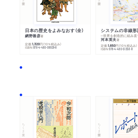
日本の歴史をよみなおす（全）
システムの非線形
網野善彦
─世界を創造的に組み直
著
河本英夫
著
定価:
円
（10％税込み）
1,320
定価:
円
（10％税込み）
1,650
ISBN:
978-4-480-08929-8
ISBN:
978-4-480-51358-8
ちくま文庫
ちくま学芸文庫