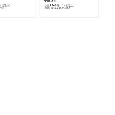
小島渉
著
0％税込み）
定価:
円
（10％税込み）
1,540
ISBN:
5138-1
978-4-480-25163-3