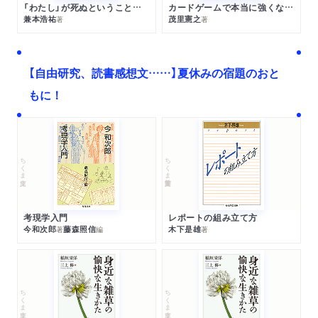
「わたし」が死ぬということの哲学
カードゲームで本当に強くなる考え方
兼本浩祐
茂里憲之
著
著
【自由研究、読書感想文……】夏休みの宿題のおと
もに！
ちくま文庫
ちくま学芸文庫
考現学入門
レポートの組み立て方
今和次郎
藤森照信
木下是雄
著
編
著
ちくま文庫
ちくま文庫