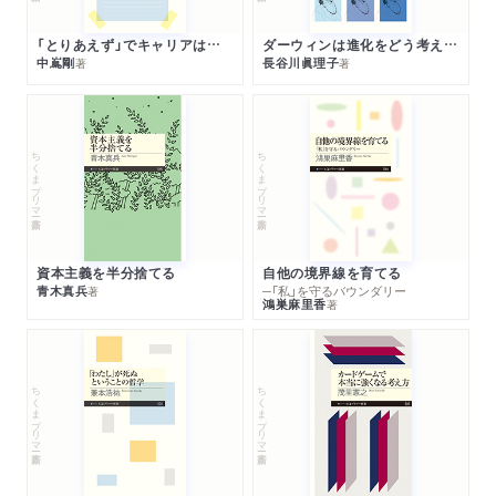
「とりあえず」でキャリアは決まる
ダーウィンは進化をどう考えたのか
中嶌剛
長谷川眞理子
著
著
ちくまプリマー新書
ちくまプリマー新書
資本主義を半分捨てる
自他の境界線を育てる
青木真兵
─「私」を守るバウンダリー
著
鴻巣麻里香
著
ちくまプリマー新書
ちくまプリマー新書