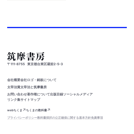
〒111-8755
東京都台東区蔵前2-5-3
会社概要
会社ロゴ・銘板について
太宰治賞
太宰治と筑摩書房
お問い合わせ
著作権について
出版目録
ソーシャルメディア
リンク集
サイトマップ
webちくま
ちくまの教科書
プライバシーポリシー
教科書採択の公正確保に関する基本方針
免責事項