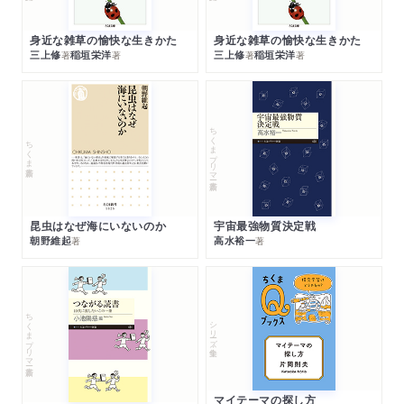
身近な雑草の愉快な生きかた
身近な雑草の愉快な生きかた
三上修
稲垣栄洋
三上修
稲垣栄洋
著
著
著
著
ちくまプリマー新書
ちくま新書
昆虫はなぜ海にいないのか
宇宙最強物質決定戦
朝野維起
高水裕一
著
著
ちくまプリマー新書
シリーズ・全集
マイテーマの探し方