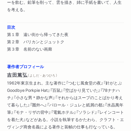
ーを飲む。鉛筆を削って、雲を描き、姉に手紙を書いて、人生
を考える。
目次
第１章 遠い街から帰ってきた夜
第２章 バリカンとジュットク
第３章 名前のない画廊
著作者プロフィール
吉田篤弘
（ よしだ・あつひろ ）
1962年東京生まれ。主な著作に『つむじ風食堂の夜』『針がとぶ
Goodbye Porkpie Hat』『百鼠』『空ばかり見ていた』『78ナナハ
チ』『小さな男＊静かな声』『それからはスープのことばかり考え
て暮らした』『圏外へ』『パロール・ジュレと紙屑の都』『水晶萬年
筆』『モナ・リザの背中』『電氣ホテル』『ソラシド』『レインコート
を着た犬』などがある。小説を執筆するかたわら、クラフト・エ
ヴィング商會名義による著作と装幀の仕事も行なっている。