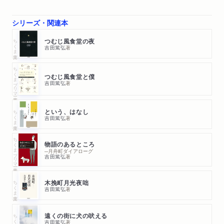
シリーズ・関連本
ちくま文庫
つむじ風食堂の夜
吉田篤弘
著
ちくまプリマー新書
つむじ風食堂と僕
吉田篤弘
著
ちくま文庫
という、はなし
吉田篤弘
著
ちくまプリマー新書
物語のあるところ
─月舟町ダイアローグ
吉田篤弘
著
ちくま文庫
木挽町月光夜咄
吉田篤弘
著
ちくま文庫
遠くの街に犬の吠える
吉田篤弘
著