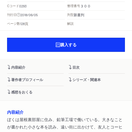
Cコード
整理番号
0293
３００
新書判
刊行日
判型
2018/06/05
頁
ページ数
解説
128
購入する
内容紹介
目次
著作者プロフィール
シリーズ・関連本
感想をおくる
内容紹介
ぼくは屋根裏部屋に住み、鉛筆工場で働いている。大きなこと
が書かれた小さな本を読み、遠い街に出かけて、友人とコーヒ