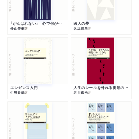
「がんばれない」 心で何が起きているか
医人の夢
外山美樹
久坂部羊
著
著
ちくまプリマー新書
ちくまプリマー新書
エレガンス入門
人生のレールを外れる衝動のみつけかた
中野香織
谷川嘉浩
著
著
ちくまプリマー新書
ちくまプリマー新書