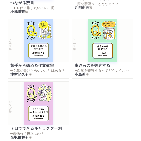
つながる読書
─探究学習ってどうやるの？
片岡則夫
著
─１０代に推したいこの一冊
小池陽慈
編
シリーズ・全集
シリーズ・全集
苦手から始める作文教室
生きものを探究する
─文章が書けたらいいことはある？
─自然を観察するってどういうこと？
津村記久子
小島渉
著
著
シリーズ・全集
７日でできるキャラクター創作入門
─想像って役立つの？
名取佐和子
著