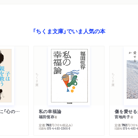
「ちくま文庫」でいま人気の本
ちくま文庫
ちくま文庫
子は親を救うために「心の病」になる
私の幸福論
傷を愛せる
福田恆存
宮地尚子
著
著
定価:
円
（10％税込み）
定価:
円
（10
792
792
ISBN:
ISBN:
978-4-480-03416-8
978-4-480-