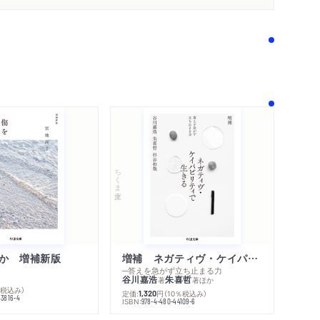
ちくま文庫
か 増補新版
増補 ネガティヴ・ケイパビリティで生きる
内容紹介・目次
─答えを急がず立ち止まる力
著作者プロフィール
谷川嘉浩
朱喜哲
著
著
ほか
シリーズ・関連本
％税込み）
定価:
円
（10％税込み）
1,320
43816-4
感想をおくる
ISBN:
978-4-480-44109-6