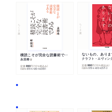
ちくま文庫
ちくま文庫
ないもの、ありま
積読こそが完全な読書術である
クラフト・エヴィン
永田希
著
定価:
円
（10％税込み）
990
定価:
円
（10％税込み）
990
ISBN:
978-4-480-42571-3
ISBN:
978-4-480-44089-1