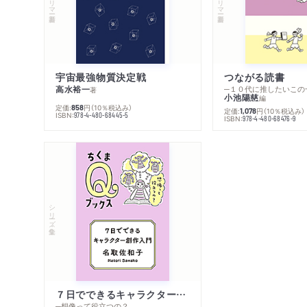
宇宙最強物質決定戦
つながる読書
高水裕一
─１０代に推したいこの
著
小池陽慈
編
定価:
円
（10％税込み）
858
定価:
円
（10％税込み）
1,078
ISBN:
978-4-480-68445-5
ISBN:
978-4-480-68476-9
シリーズ・全集
７日でできるキャラクター創作入門
─想像って役立つの？