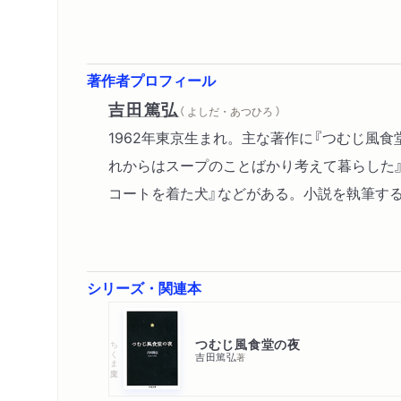
著作者プロフィール
吉田篤弘
（ よしだ・あつひろ ）
1962年東京生まれ。主な著作に『つむじ風食堂の夜
れからはスープのことばかり考えて暮らした』
コートを着た犬』などがある。小説を執筆す
シリーズ・関連本
つむじ風食堂の夜
ちくま文庫
吉田篤弘
著