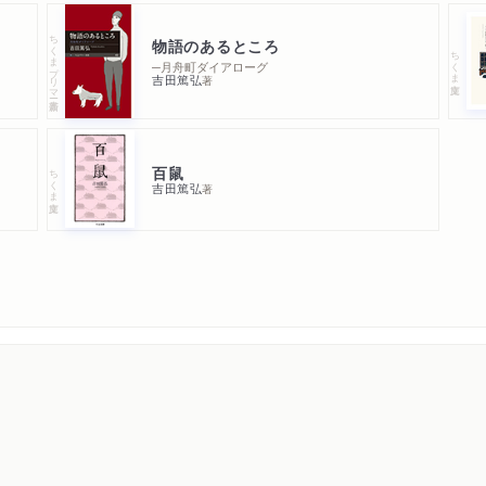
ちくまプリマー新書
物語のあるところ
ちくま文庫
─月舟町ダイアローグ
吉田篤弘
著
百鼠
ちくま文庫
吉田篤弘
著