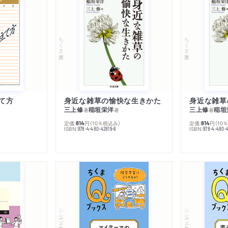
ちくま文庫
ちくま文庫
て方
身近な雑草の愉快な生きかた
身近な雑草
三上修
稲垣栄洋
三上修
稲垣
著
著
著
定価:
円
（10％税込み）
定価:
円
（10
814
814
ISBN:
ISBN:
978-4-480-42819-6
978-4-480-
シリーズ・全集
シリーズ・全集