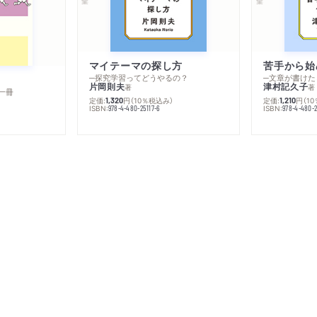
マイテーマの探し方
苦手から始
─探究学習ってどうやるの？
─文章が書けた
片岡則夫
津村記久子
著
著
一冊
定価:
円
（10％税込み）
定価:
円
（1
1,320
1,210
ISBN:
ISBN:
978-4-480-25117-6
978-4-480-2