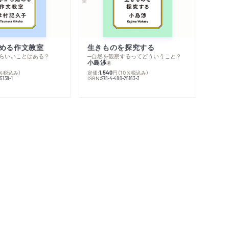
める作文教室
生きものを探究する
らいいことはある？
─自然を観察するってどういうこと？
小島渉
著
0％税込み）
定価:
円
（10％税込み）
1,540
ISBN:
5138-1
978-4-480-25163-3