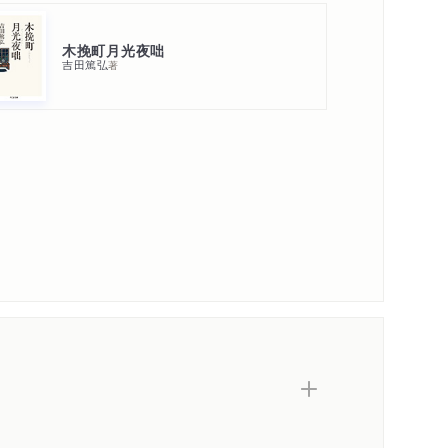
木挽町月光夜咄
吉田篤弘
著