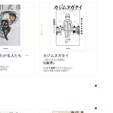
ちくま文庫
不幸になりたがる人たち 増補新版
カジムヌガタイ
─風が語る沖縄戦
比嘉慂
著
％税込み）
定価:
円
（10％税込み）
1,100
44071-6
ISBN:
978-4-480-44102-7
！