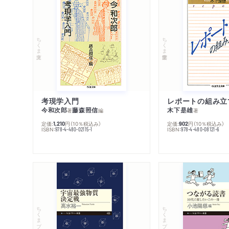
ちくま文庫
ちくま学芸文庫
考現学入門
レポートの組み立
今和次郎
藤森照信
木下是雄
著
編
著
定価:
円
（10％税込み）
定価:
円
（10％税込み）
1,210
902
ISBN:
ISBN:
978-4-480-02115-1
978-4-480-08121-6
ちくまプリマー新書
ちくまプリマー新書