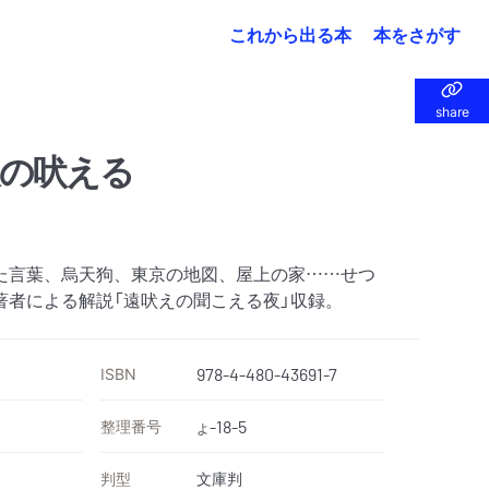
これから出る本
本をさがす
share
share
の吠える
た言葉、烏天狗、東京の地図、屋上の家……せつ
著者による解説「遠吠えの聞こえる夜」収録。
ISBN
978-4-480-43691-7
整理番号
-18-5
よ
判型
文庫判