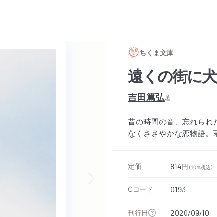
ちくま文庫
遠くの街に犬
吉田篤弘
著
昔の時間の音、忘れられ
なくささやかな恋物語。
定価
814
円
（10％税込）
Cコード
0193
Next slide
刊行日
2020/09/10