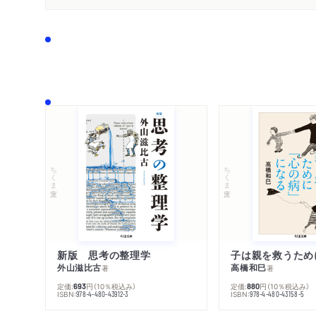
ちくま文庫
ちくま文庫
新版 思考の整理学
外山滋比古
高橋和巳
著
著
定価:
円
（10％税込み）
定価:
円
（10％税込み）
693
880
ISBN:
ISBN:
978-4-480-43912-3
978-4-480-43158-5