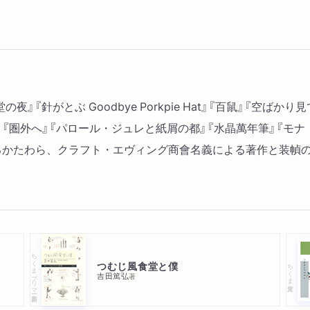
』『針がとぶ Goodbye Porkpie Hat』『百鼠』『空ばか
『圏外へ』『パロール・ジュレと紙屑の都』『水晶萬年筆』『モナ・
るかたわら、クラフト・エヴィング商會名義による著作と装幀
ちくまプリマー新書
つむじ風食堂と僕
ちくま文庫
吉田篤弘
著