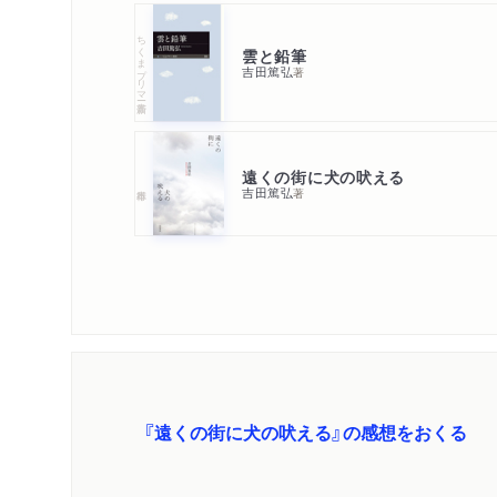
ちくまプリマー新書
雲と鉛筆
吉田篤弘
著
遠くの街に犬の吠える
吉田篤弘
著
『遠くの街に犬の吠える』の感想をおくる