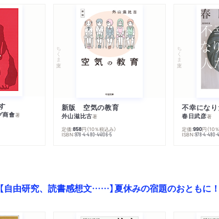
ちくま文庫
ちくま文庫
す
新版 空気の教育
グ商會
著
外山滋比古
春日武彦
著
著
定価:
円
（10％税込み）
定価:
円
（10
858
990
ISBN:
ISBN:
978-4-480-44106-5
978-4-480-
【自由研究、読書感想文……】夏休みの宿題のおともに