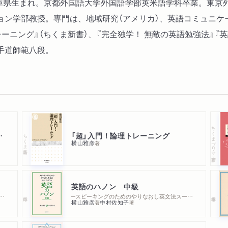
 年兵庫県生まれ。京都外国語大学外国語学部英米語学科卒業。東
ョン学部教授。専門は、地域研究（アメリカ）、英語コミュニケ
レーニング』（ちくま新書）、『完全独学！ 無敵の英語勉強法』
手道師範八段。
ちくまプリマー新書
トレーニング
「超」入門！論理トレーニング
ちくま新書
横山雅彦
著
英語のハノン 中級
キングのためのやりなおし英文法スーパードリル
─スピーキングのためのやりなおし英文法スーパードリル
横山雅彦
中村佐知子
著
著