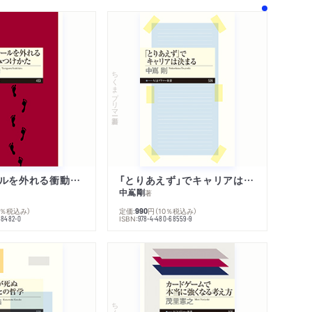
ちくまプリマー新書
人生のレールを外れる衝動のみつけかた
「とりあえず」でキャリアは決まる
中嶌剛
著
0％税込み）
定価:
円
（10％税込み）
990
ISBN:
68482-0
978-4-480-68559-9