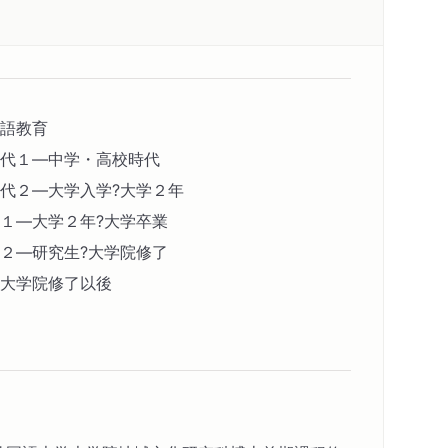
語教育
代１―中学・高校時代
代２―大学入学?大学２年
１―大学２年?大学卒業
２―研究生?大学院修了
大学院修了以後