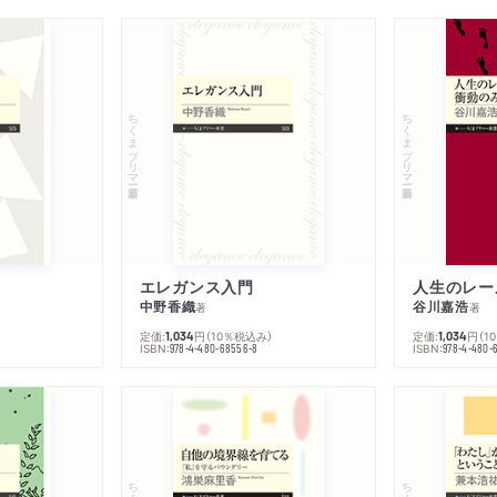
ちくまプリマー新書
ちくまプリマー新書
エレガンス入門
中野香織
谷川嘉浩
著
著
定価:
円
（10％税込み）
定価:
円
（1
1,034
1,034
ISBN:
ISBN:
978-4-480-68556-8
978-4-480-