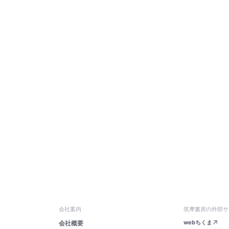
会社案内
筑摩書房の外部サ
webちくま
会社概要