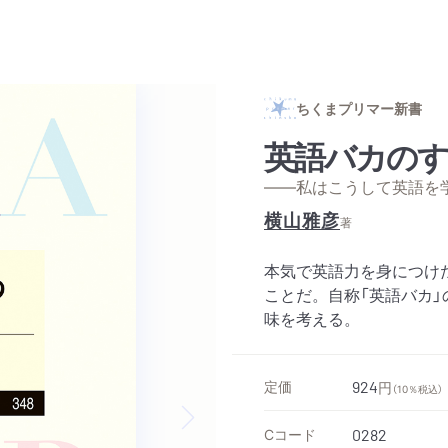
ちくまプリマー新書
英語バカの
——私はこうして英語を
横山雅彦
著
本気で英語力を身につけ
ことだ。自称「英語バカ」
味を考える。
定価
924
円
（10％税込）
Cコード
0282
Next slide