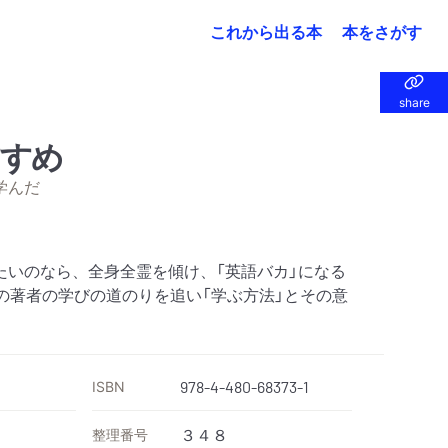
これから出る本
本をさがす
share
share
すすめ
学んだ
たいのなら、全身全霊を傾け、「英語バカ」になる
の著者の学びの道のりを追い「学ぶ方法」とその意
ISBN
978-4-480-68373-1
整理番号
３４８