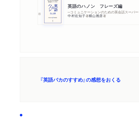
英語のハノン フレーズ編
─コミュ
中村佐知子
横山雅彦
著
著
『英語バカのすすめ』の感想をおくる