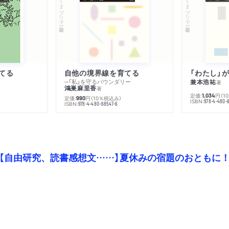
ちくまプリマー新書
ちくまプリマー新書
てる
自他の境界線を育てる
─「私」を守るバウンダリー
兼本浩祐
著
鴻巣麻里香
著
定価:
円
（1
1,034
定価:
円
（10％税込み）
990
ISBN:
978-4-480-
ISBN:
978-4-480-68547-6
【自由研究、読書感想文……】夏休みの宿題のおともに