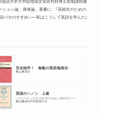
京外国語大学大学院地域文化研究科博士前期課程修
ーション論、身体論。著書に、『高校生のための
『英語バカのすすめ――私はこうして英語を学んだ』
完全独学！ 無敵の英語勉強法
横山雅彦
著
英語のハノン 上級
─スピーキングのためのやりなおし英文法スーパードリル
横山雅彦
中村佐知子
著
著