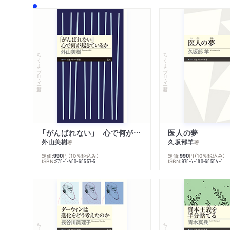
ちくまプリマー新書
ちくまプリマー新書
「がんばれない」 心で何が起きているか
医人の夢
外山美樹
久坂部羊
著
著
定価:
円
（10％税込み）
定価:
円
（10％税込み）
990
990
ISBN:
ISBN:
978-4-480-68557-5
978-4-480-68554-4