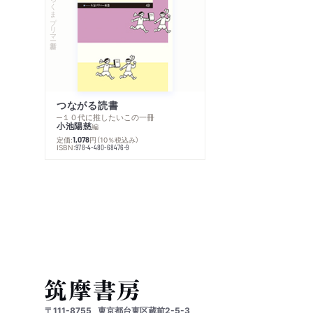
ちくまプリマー新書
つながる読書
─１０代に推したいこの一冊
小池陽慈
編
定価:
円
（10％税込み）
1,078
ISBN:
978-4-480-68476-9
〒111-8755
東京都台東区蔵前2-5-3