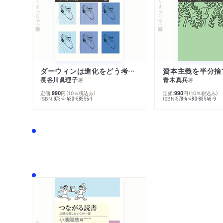
ちくまプリマー新書
ちくまプリマー新書
ダーウィンは進化をどう考えたのか
資本主義を半分捨
長谷川眞理子
青木真兵
著
著
定価:
円
（10％税込み）
定価:
円
（10％税込み）
990
990
ISBN:
ISBN:
978-4-480-68555-1
978-4-480-68546-9