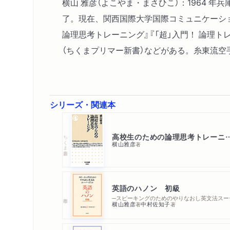
横山 雅彦（よこやま・まさひこ）：1964
了。現在、関西国際大学国際コミュニケーシ
論理思考トレーニング』『「超」入門！ 論理ト
（ちくまプリマー新書）などがある。糸東流空
シリーズ・関連本
高校生のための論理思考
ちくま新書
横山雅彦
著
英語のハノン 初級
─スピー
横山雅彦
中村佐知子
著
著