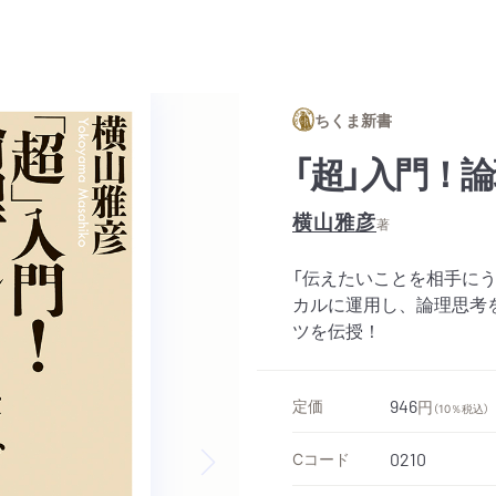
ちくま新書
「超」入門！
横山雅彦
著
「伝えたいことを相手に
カルに運用し、論理思考
ツを伝授！
定価
946
円
（10％税込）
Cコード
0210
Next slide