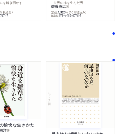
ムを解き明かす
─世界の禅を生んだ男
碧海寿広
著
0％税込み）
定価:
円
（10％税込み）
1,320
ISBN:
7671-7
978-4-480-07741-7
！
ちくま新書
の愉快な生きかた
栄洋
著
昆虫はなぜ海にいないのか