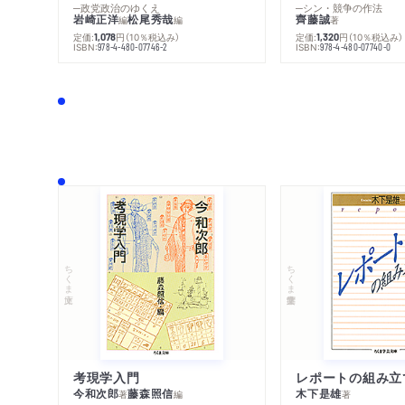
─政党政治のゆくえ
─シン・競争の作法
岩崎正洋
松尾秀哉
齊藤誠
編
編
著
定価:
円
（10％税込み）
定価:
円
（10％税込み）
1,078
1,320
ISBN:
ISBN:
978-4-480-07746-2
978-4-480-07740-0
ちくま文庫
ちくま学芸文庫
考現学入門
レポートの組み立
今和次郎
藤森照信
木下是雄
著
編
著