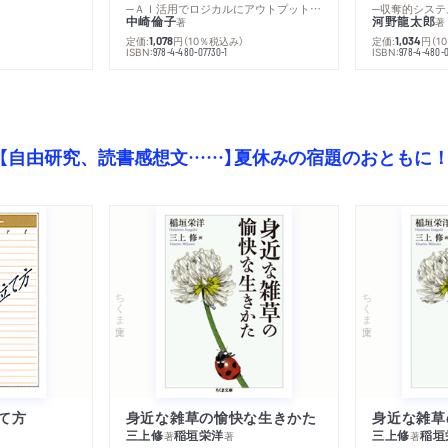
─ＡＩ活用でロジカルにアウトプットする技法
─収奪的システ
中崎倫子
河野龍太郎
著
著
定価:
円
（10％税込み）
定価:
円
（1
1,078
1,034
ISBN:
ISBN:
978-4-480-07730-1
978-4-480-0
【自由研究、読書感想文……】夏休みの宿題のおともに
ちくま文庫
ちくま文庫
て方
身近な雑草の愉快な生きかた
身近な雑草
三上修
稲垣栄洋
三上修
稲垣
著
著
著