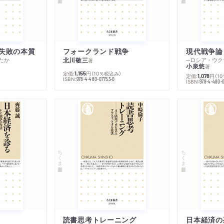
失敗の本質
フォークランド戦争
現代戦争論
たか
北川敬三
著
小泉悠
著
定価:
円
（10％税込み）
1,155
定価:
円
（1
1,078
ISBN:
978-4-480-07753-0
ISBN:
978-4-480-
ちくま新書
ちくま新書
読書思考トレーニング
日本経済の