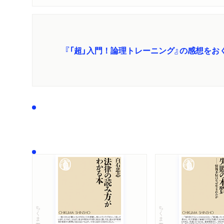
『「超」入門！論理トレーニング』の感想をお
ちくま新書
ちくま新書