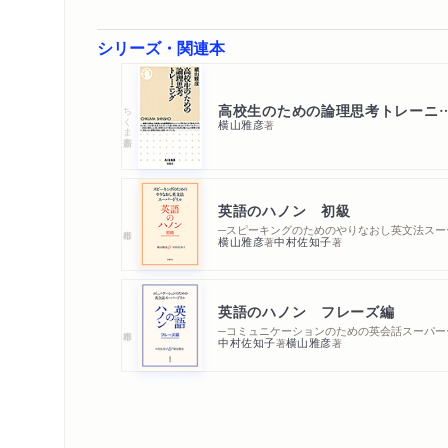
シリーズ・関連本
高校生のための論理思考
ちくま新書
横山雅彦
著
英語のハノン 初級
─スピー
横山雅彦
中村佐知子
著
著
英語のハノン フレーズ編
─コミュ
中村佐知子
横山雅彦
著
著