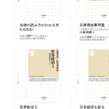
法律の読み方がわかる本
兵庫県知事問題 
白石忠志
─情報不信はなぜ生まれ
著
小林和樹
著
定価:
円
（10％税込み）
1,155
定価:
円
（10％税込み）
1,056
ISBN:
978-4-480-07750-9
ISBN:
978-4-480-07751-6
ちくま新書
ちくま新書
世界政治３
日本経済を診る