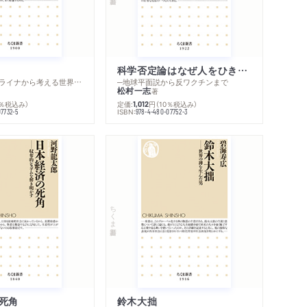
科学否定論はなぜ人をひきつけるのか
─ロシア・ウクライナから考える世界の行方
─地球平面説から反ワクチンまで
松村一志
著
0％税込み）
定価:
円
（10％税込み）
1,012
ISBN:
07732-5
978-4-480-07752-3
ちくま新書
死角
鈴木大拙