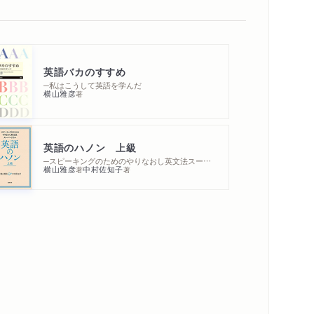
英語バカのすすめ
─私はこうして英語を学んだ
横山雅彦
著
英語のハノン 上級
─スピーキングのためのやりなおし英文法スーパードリル
横山雅彦
中村佐知子
著
著
内容紹介・目次