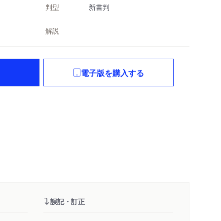
判型
新書判
解説
電子版を購入する
誤記・訂正