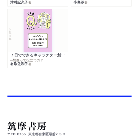
津村記久子
小島渉
著
著
シリーズ・全集
７日でできるキャラクター創作入門
─想像って役立つの？
名取佐和子
著
〒111-8755
東京都台東区蔵前2-5-3