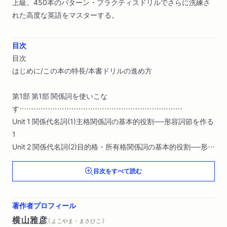
上級。450本のパターン・プラクティスドリルでさらに洗練さ
れた高度な英語をマスターする。
目次
目次
はじめに/この本の特長/本書ドリルの進め方
第1部 第1部 関係詞を使いこな
す……………………………………………………………
Unit 1 関係代名詞(1)主格関係詞の基本的役割──形容詞節を作る
1
Unit 2 関係代名詞(2)目的格・所有格関係詞の基本的役割──形容
詞節を作る2
目次をすべて読む
Unit 3 関係代名詞(3)前置詞+関係代名詞関係詞の基本的役割──
形容詞節を作る3
Unit 4 関係代名詞(4)what注意すべき関係代名詞1──名詞節を作
著作者プロフィール
る
横山雅彦
（ よこやま・まさひこ ）
Unit 5 関係代名詞(5)連鎖関係代名詞注意すべき関係代名詞2