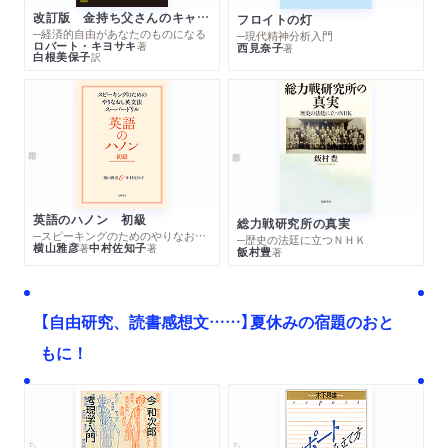
改訂版 金持ち父さんのキャッシュフロー・クワドラント
フロイトの灯
─経済的自由があなたのものになる
─現代精神分析入門
ロバート・キヨサキ
著
西見奈子
著
白根美保子
訳
英語のハノン 初級
総力戦研究所の真実
─スピーキングのためのやりなおし英文法スーパードリル
─歴史の法廷に立つＮＨＫ
横山雅彦
中村佐知子
著
著
飯村豊
著
【自由研究、読書感想文……】夏休みの宿題のおと
もに！