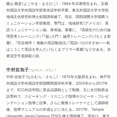
横山 雅彦（よこやま・まさひこ）：1964 年兵庫県生まれ。京都
Unit 6 関係代名詞(6)主格補語・非制限用法・ 擬似関係代名詞注
外国語大学外国語学部英米語学科卒業。東京外国語大学大学院
意すべき関係代名詞3
地域文化研究科博士前期課程修了。現在、関西国際大学国際コ
Unit 7 関係副詞・関係形容詞
ミュニケーション学部教授。専門は、地域研究（アメリカ）、英
Unit 8 複合関係詞(複合関係代名詞・複合関係副詞・複合関係形
語コミュニケーション論、身体論。著書に、『高校生のための論
容詞)
理思考トレーニング』『「超」入門！ 論理トレーニング』（ちくま新
書）、『完全独学！ 無敵の英語勉強法』『英語バカのすすめ――私
第2部 さらに洗練された英語を使えるようになる
はこうして英語を学んだ』（ちくまプリマー新書）などがある。糸
………………………………………
東流空手道師範八段。
Unit 9 名詞構文
Unit 10 強調構文・動詞の強調
中村佐知子
Unit 11 助動詞+have+p.p.
（ なかむら・さちこ ）
Unit 12 仮定法(1) 仮定法過去・仮定法過去完了・混合形
中村 佐知子（なかむら・さちこ）：1975年大阪府生まれ。神戸市
Unit 13 仮定法(2) 仮定法の慣用表現
外国語大学外国語学部国際関係学科卒業。2005年から2017年
Unit 14 仮定法(3) 仮定法未来・仮定法現在・if 倒置・if 節の代用
まで、ECC外語学院に英会話講師として勤務。主に全日制英会
話専科で、スピーキング・リスニング指導やスピーチ・プレゼ
ンテーション指導に従事。さらに教務トレーナーとして講師研
修、指導マニュアルの作成などに当たる。2017年、Temple
University Japan Campus TESOL修士課程修了。現在は、東北