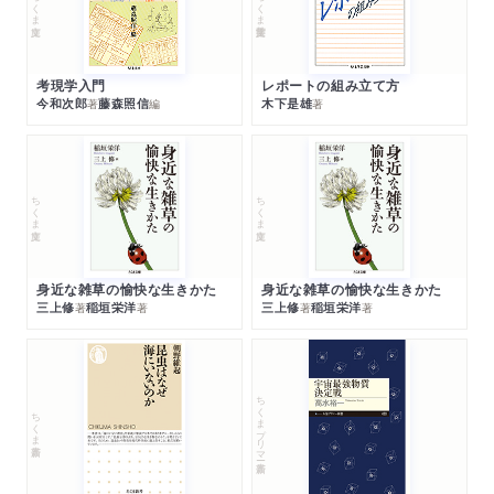
ちくま文庫
ちくま学芸文庫
考現学入門
レポートの組み立て方
今和次郎
藤森照信
木下是雄
著
編
著
ちくま文庫
ちくま文庫
身近な雑草の愉快な生きかた
身近な雑草の愉快な生きかた
三上修
稲垣栄洋
三上修
稲垣栄洋
著
著
著
著
ちくまプリマー新書
ちくま新書