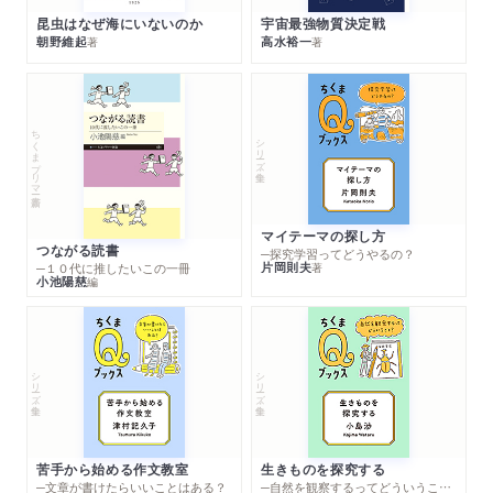
昆虫はなぜ海にいないのか
宇宙最強物質決定戦
朝野維起
高水裕一
著
著
ちくまプリマー新書
シリーズ・全集
マイテーマの探し方
つながる読書
─探究学習ってどうやるの？
片岡則夫
著
─１０代に推したいこの一冊
小池陽慈
編
シリーズ・全集
シリーズ・全集
苦手から始める作文教室
生きものを探究する
─文章が書けたらいいことはある？
─自然を観察するってどういうこと？