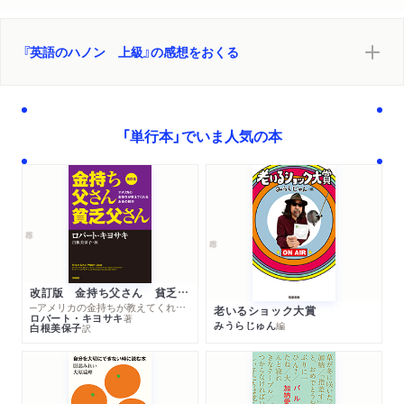
『英語のハノン 上級』の感想をおくる
「単行本」でいま人気の本
改訂版 金持ち父さん 貧乏父さん
─アメリカの金持ちが教えてくれるお金の哲学
老いるショック大賞
ロバート・キヨサキ
著
みうらじゅん
編
白根美保子
訳