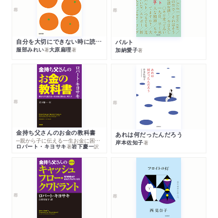
自分を大切にできない時に読む本
パルト
服部みれい
大原扁理
加納愛子
著
著
著
金持ち父さんのお金の教科書
あれは何だったんだろう
─親から子に伝える一生お金に困らない考え方
岸本佐知子
著
ロバート・キヨサキ
岩下慶一
著
訳