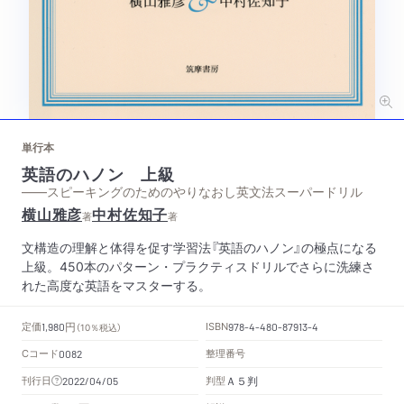
単行本
英語のハノン 上級
——スピーキングのためのやりなおし英文法スーパードリル
横山雅彦
中村佐知子
著
著
文構造の理解と体得を促す学習法『英語のハノン』の極点になる
上級。450本のパターン・プラクティスドリルでさらに洗練さ
れた高度な英語をマスターする。
円
定価
ISBN
1,980
（10％税込）
978-4-480-87913-4
Cコード
整理番号
0082
Ａ５判
刊行日
判型
2022/04/05