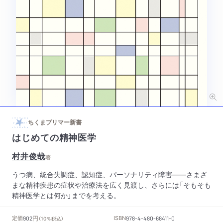
ちくまプリマー新書
はじめての精神医学
村井俊哉
著
うつ病、統合失調症、認知症、パーソナリティ障害――さまざ
まな精神疾患の症状や治療法を広く見渡し、さらには「そもそも
精神医学とは何か」までを考える。
円
定価
ISBN
902
（10％税込）
978-4-480-68411-0