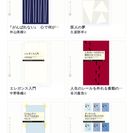
ちくまプリマー新書
ちくまプリマー新書
「がんばれない」 心で何が起きているか
医人の夢
外山美樹
久坂部羊
著
著
ちくまプリマー新書
ちくまプリマー新書
エレガンス入門
人生のレールを外れる衝動のみつけかた
中野香織
谷川嘉浩
著
著
ちくまプリマー新書
ちくまプリマー新書