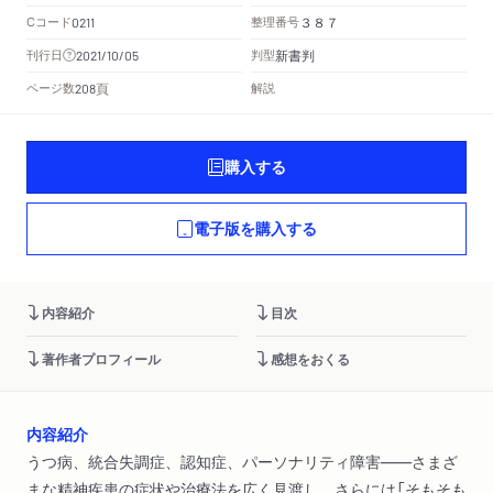
Cコード
整理番号
0211
３８７
新書判
刊行日
判型
2021/10/05
頁
ページ数
解説
208
購入する
電子版を購入する
内容紹介
目次
著作者プロフィール
感想をおくる
内容紹介
うつ病、統合失調症、認知症、パーソナリティ障害――さまざ
まな精神疾患の症状や治療法を広く見渡し、さらには「そもそも