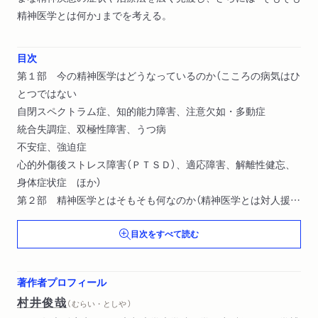
精神医学とは何か」までを考える。
目次
第１部 今の精神医学はどうなっているのか（こころの病気はひ
とつではない
自閉スペクトラム症、知的能力障害、注意欠如・多動症
統合失調症、双極性障害、うつ病
不安症、強迫症
心的外傷後ストレス障害（ＰＴＳＤ）、適応障害、解離性健忘、
身体症状症 ほか）
第２部 精神医学とはそもそも何なのか（精神医学とは対人援助
である
目次をすべて読む
精神医学の守備範囲「外」
精神医学の守備範囲を考える
病気と医療の関係
著作者プロフィール
精神医学はどこを目指すべきか）
村井俊哉
（ むらい・としや ）