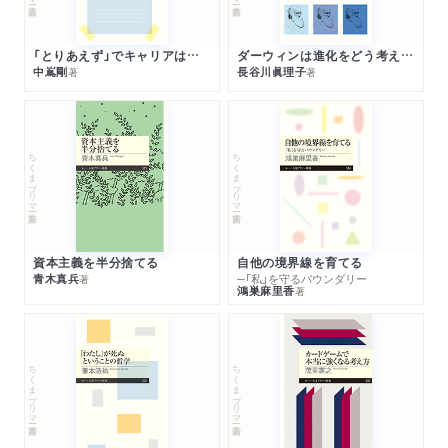
「とりあえず」でキャリアは決まる
ダーウィンは進化をどう考えたのか
中嶌剛
長谷川眞理子
著
著
ちくまプリマー新書
ちくまプリマー新書
資本主義を半分捨てる
自他の境界線を育てる
青木真兵
─「私」を守るバウンダリー
著
鴻巣麻里香
著
ちくまプリマー新書
ちくまプリマー新書