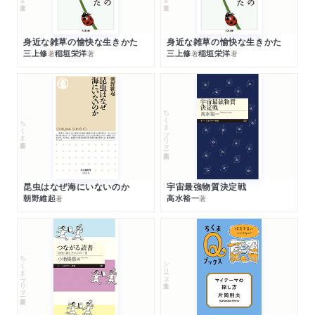
身近な雑草の愉快な生きかた
身近な雑草の愉快な生きかた
三上修
稲垣栄洋
三上修
稲垣栄洋
著
著
著
著
ちくまプリマー新書
ちくま新書
昆虫はなぜ海にいないのか
宇宙最強物質決定戦
朝野維起
高水裕一
著
著
ちくまプリマー新書
シリーズ・全集