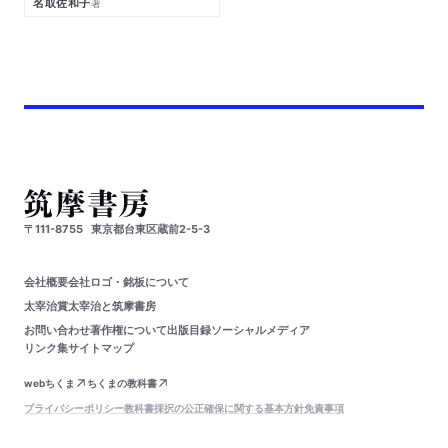
名取佐和子
著
〒111-8755
東京都台東区蔵前2-5-3
会社概要
会社ロゴ・銘板について
太宰治賞
太宰治と筑摩書房
お問い合わせ
著作権について
出版目録
ソーシャルメディア
リンク集
サイトマップ
webちくま
ちくまの教科書
プライバシーポリシー
教科書採択の公正確保に関する基本方針
免責事項