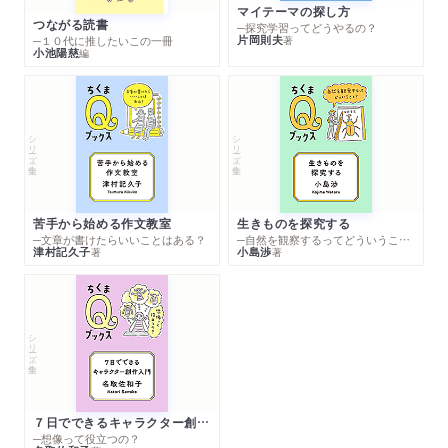
マイテーマの探し方
つながる読書
─探究学習ってどうやるの？
片岡則夫
著
─１０代に推したいこの一冊
小池陽慈
編
シリーズ・全集
シリーズ・全集
苦手から始める作文教室
生きものを探究する
─文章が書けたらいいことはある？
─自然を観察するってどういうこと？
津村記久子
小島渉
著
著
シリーズ・全集
７日でできるキャラクター創作入門
─想像って役立つの？