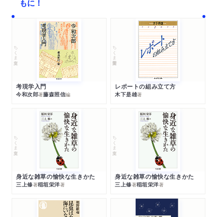
もに！
ちくま文庫
ちくま学芸文庫
考現学入門
レポートの組み立て方
今和次郎
藤森照信
木下是雄
著
編
著
ちくま文庫
ちくま文庫
身近な雑草の愉快な生きかた
身近な雑草の愉快な生きかた
三上修
稲垣栄洋
三上修
稲垣栄洋
著
著
著
著