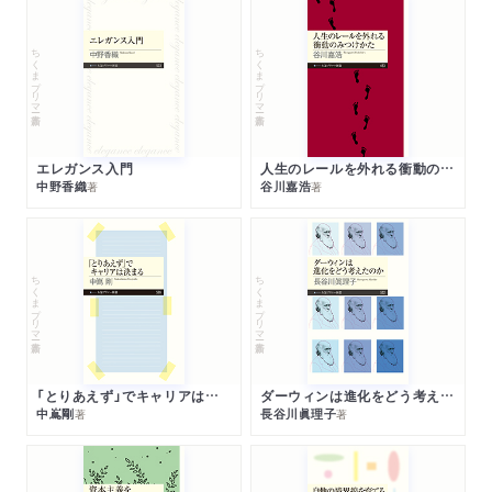
ちくまプリマー新書
ちくまプリマー新書
エレガンス入門
人生のレールを外れる衝動のみつけかた
中野香織
谷川嘉浩
著
著
ちくまプリマー新書
ちくまプリマー新書
「とりあえず」でキャリアは決まる
ダーウィンは進化をどう考えたのか
中嶌剛
長谷川眞理子
著
著