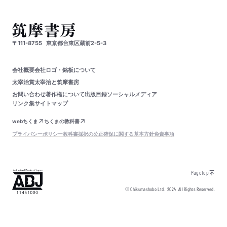
〒111-8755
東京都台東区蔵前2-5-3
会社概要
会社ロゴ・銘板について
太宰治賞
太宰治と筑摩書房
お問い合わせ
著作権について
出版目録
ソーシャルメディア
リンク集
サイトマップ
webちくま
ちくまの教科書
プライバシーポリシー
教科書採択の公正確保に関する基本方針
免責事項
PageTop
© Chikumashobo Ltd.
2024
All Rights Reserved.