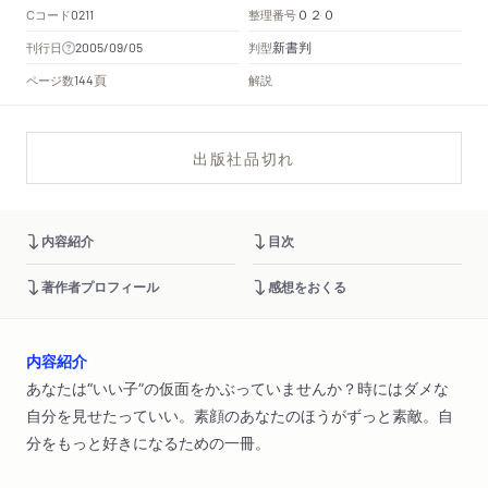
Cコード
整理番号
0211
０２０
新書判
刊行日
判型
2005/09/05
頁
ページ数
解説
144
出版社品切れ
内容紹介
目次
著作者プロフィール
感想をおくる
内容紹介
あなたは“いい子”の仮面をかぶっていませんか？時にはダメな
自分を見せたっていい。素顔のあなたのほうがずっと素敵。自
分をもっと好きになるための一冊。