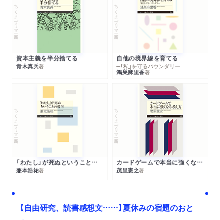
ちくまプリマー新書
ちくまプリマー新書
資本主義を半分捨てる
自他の境界線を育てる
青木真兵
─「私」を守るバウンダリー
著
鴻巣麻里香
著
ちくまプリマー新書
ちくまプリマー新書
「わたし」が死ぬということの哲学
カードゲームで本当に強くなる考え方
兼本浩祐
茂里憲之
著
著
【自由研究、読書感想文……】夏休みの宿題のおと