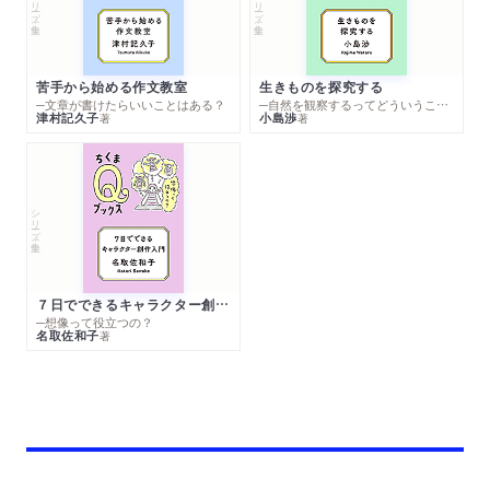
シリーズ・全集
シリーズ・全集
苦手から始める作文教室
生きものを探究する
─文章が書けたらいいことはある？
─自然を観察するってどういうこと？
津村記久子
小島渉
著
著
シリーズ・全集
７日でできるキャラクター創作入門
─想像って役立つの？
名取佐和子
著