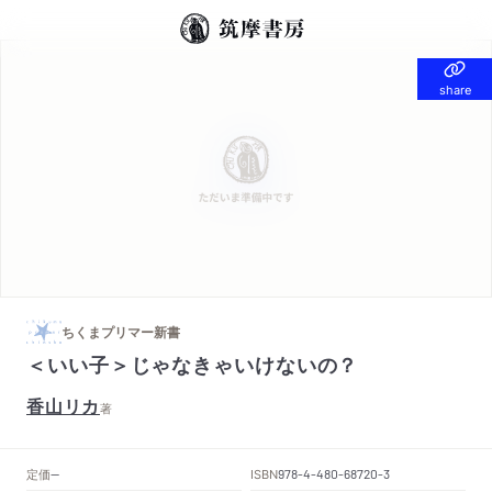
share
share
ちくまプリマー新書
＜いい子＞じゃなきゃいけないの？
香山リカ
著
定価
ISBN
--
978-4-480-68720-3