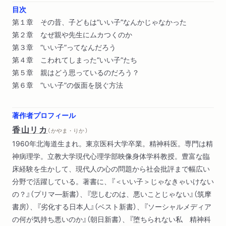
目次
第１章 その昔、子どもは“いい子”なんかじゃなかった
第２章 なぜ親や先生にムカつくのか
第３章 “いい子”ってなんだろう
第４章 こわれてしまった“いい子”たち
第５章 親はどう思っているのだろう？
第６章 “いい子”の仮面を脱ぐ方法
著作者プロフィール
香山リカ
（ かやま・りか ）
1960年北海道生まれ。東京医科大学卒業。精神科医。専門は精
神病理学。立教大学現代心理学部映像身体学科教授。豊富な臨
床経験を生かして、現代人の心の問題から社会批評まで幅広い
分野で活躍している。著書に、『＜いい子＞じゃなきゃいけない
の？』（プリマ―新書）、『悲しむのは、悪いことじゃない』（筑摩
書房）、『劣化する日本人』（ベスト新書）、『ソーシャルメディア
の何が気持ち悪いのか』（朝日新書）、『堕ちられない私 精神科