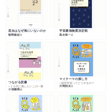
ちくまプリマー新書
ちくま新書
昆虫はなぜ海にいないのか
宇宙最強物質決定戦
朝野維起
高水裕一
著
著
ちくまプリマー新書
シリーズ・全集
マイテーマの探し方
つながる読書
─探究学習ってどうやるの？
片岡則夫
著
─１０代に推したいこの一冊
小池陽慈
編