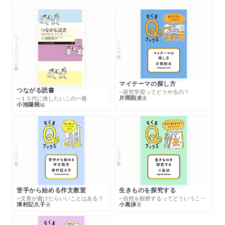
ちくまプリマー新書
シリーズ・全集
マイテーマの探し方
つながる読書
─探究学習ってどうやるの？
片岡則夫
著
─１０代に推したいこの一冊
小池陽慈
編
シリーズ・全集
シリーズ・全集
苦手から始める作文教室
生きものを探究する
─文章が書けたらいいことはある？
─自然を観察するってどういうこと？
津村記久子
小島渉
著
著