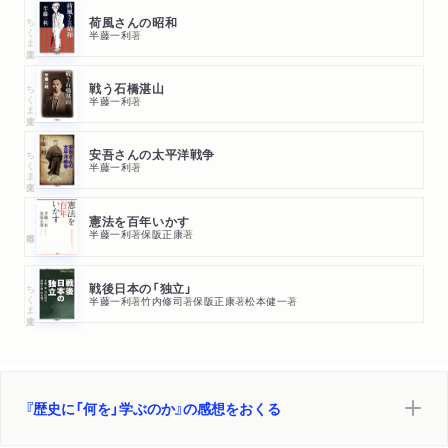
ちくま文庫
荷風さんの昭和
半藤一利
著
ちくま文庫
戦う石橋湛山
半藤一利
著
ちくま文庫
安吾さんの太平洋戦争
半藤一利
著
憲法を百年いかす
半藤一利
著
保阪正康
著
ちくま文庫
戦後日本の「独立」
半藤一利
著
竹内修司
著
保阪正康
著
松本健一
著
『歴史に「何を」学ぶのか』の感想をおくる