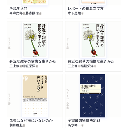
考現学入門
レポートの組み立て方
今和次郎
藤森照信
木下是雄
著
編
著
ちくま文庫
ちくま文庫
身近な雑草の愉快な生きかた
身近な雑草の愉快な生きかた
三上修
稲垣栄洋
三上修
稲垣栄洋
著
著
著
著
ちくまプリマー新書
ちくま新書
昆虫はなぜ海にいないのか
宇宙最強物質決定戦
朝野維起
高水裕一
著
著