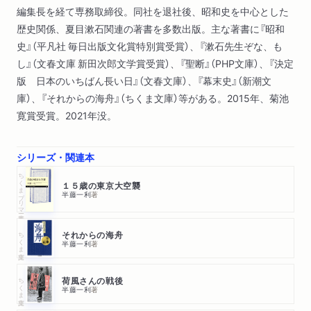
編集長を経て専務取締役。同社を退社後、昭和史を中心とした
歴史関係、夏目漱石関連の著書を多数出版。主な著書に『昭和
史』（平凡社 毎日出版文化賞特別賞受賞）、『漱石先生ぞな、も
し』（文春文庫 新田次郎文学賞受賞）、『聖断』（PHP文庫）、『決定
版 日本のいちばん長い日』（文春文庫）、『幕末史』（新潮文
庫）、『それからの海舟』（ちくま文庫）等がある。2015年、菊池
寛賞受賞。2021年没。
シリーズ・関連本
ちくまプリマー新書
１５歳の東京大空襲
半藤一利
著
ちくま文庫
それからの海舟
半藤一利
著
ちくま文庫
荷風さんの戦後
半藤一利
著