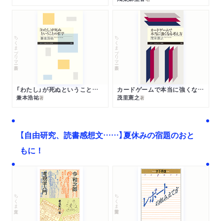
ちくまプリマー新書
ちくまプリマー新書
「わたし」が死ぬということの哲学
カードゲームで本当に強くなる考え方
兼本浩祐
茂里憲之
著
著
【自由研究、読書感想文……】夏休みの宿題のおと
もに！
ちくま文庫
ちくま学芸文庫