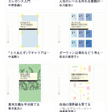
エレガンス入門
人生のレールを外れる衝動のみつけかた
中野香織
谷川嘉浩
著
著
ちくまプリマー新書
ちくまプリマー新書
「とりあえず」でキャリアは決まる
ダーウィンは進化をどう考えたのか
中嶌剛
長谷川眞理子
著
著
ちくまプリマー新書
ちくまプリマー新書
資本主義を半分捨てる
自他の境界線を育てる
青木真兵
─「私」を守るバウンダリー
著
鴻巣麻里香
著