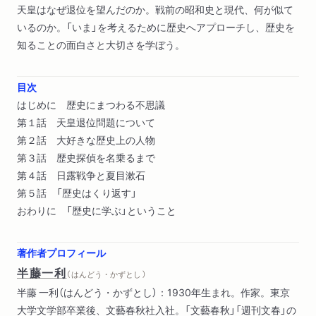
天皇はなぜ退位を望んだのか。戦前の昭和史と現代、何が似て
いるのか。「いま」を考えるために歴史へアプローチし、歴史を
知ることの面白さと大切さを学ぼう。
目次
はじめに 歴史にまつわる不思議
第１話 天皇退位問題について
第２話 大好きな歴史上の人物
第３話 歴史探偵を名乗るまで
第４話 日露戦争と夏目漱石
第５話 「歴史はくり返す」
おわりに 「歴史に学ぶ」ということ
著作者プロフィール
半藤一利
（ はんどう・かずとし ）
半藤 一利（はんどう・かずとし）：1930年生まれ。作家。東京
大学文学部卒業後、文藝春秋社入社。「文藝春秋」「週刊文春」の