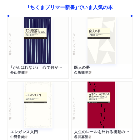
「ちくまプリマー新書」でいま人気の本
ちくまプリマー新書
ちくまプリマー新書
「がんばれない」 心で何が起きているか
医人の夢
外山美樹
久坂部羊
著
著
ちくまプリマー新書
ちくまプリマー新書
エレガンス入門
人生のレールを外れる衝動のみつけかた
中野香織
谷川嘉浩
著
著