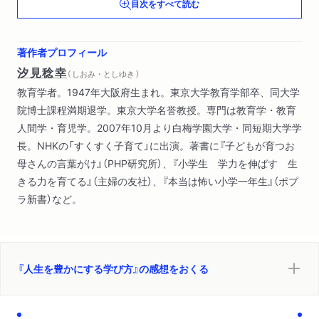
目次をすべて読む
第２章 自分の「好き」を見つける
１ 何を学べばいいの？
２ 自分に合った勉強法を見つける
著作者プロフィール
３ 受験勉強は自分探しの時間
汐見稔幸
（ しおみ・としゆき ）
教育学者。1947年大阪府生まれ。東京大学教育学部卒、同大学
第３章 「学び」上手になろう
院博士課程満期退学。東京大学名誉教授。専門は教育学・教育
１ 新しい「学び」の時代
人間学・育児学。2007年10月より白梅学園大学・同短期大学学
２ 二一世紀に必要な知性
長。NHKの「すくすく子育て」に出演。著書に『子どもが育つお
３ 人生を豊かにする「学び」とは
母さんの言葉がけ』（PHP研究所）、『小学生 学力を伸ばす 生
きる力を育てる』（主婦の友社）、『本当は怖い小学一年生』（ポプ
あとがきにかえて
ラ新書）など。
『人生を豊かにする学び方』の感想をおくる