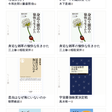
今和次郎
藤森照信
木下是雄
著
編
著
ちくま文庫
ちくま文庫
身近な雑草の愉快な生きかた
身近な雑草の愉快な生きかた
三上修
稲垣栄洋
三上修
稲垣栄洋
著
著
著
著
ちくまプリマー新書
ちくま新書
昆虫はなぜ海にいないのか
宇宙最強物質決定戦
朝野維起
高水裕一
著
著