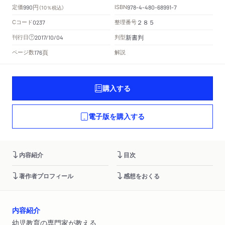
円
定価
ISBN
990
（10％税込）
978-4-480-68991-7
Cコード
整理番号
0237
２８５
新書判
刊行日
判型
2017/10/04
頁
ページ数
解説
176
購入する
電子版を購入する
内容紹介
目次
著作者プロフィール
感想をおくる
内容紹介
幼児教育の専門家が教える