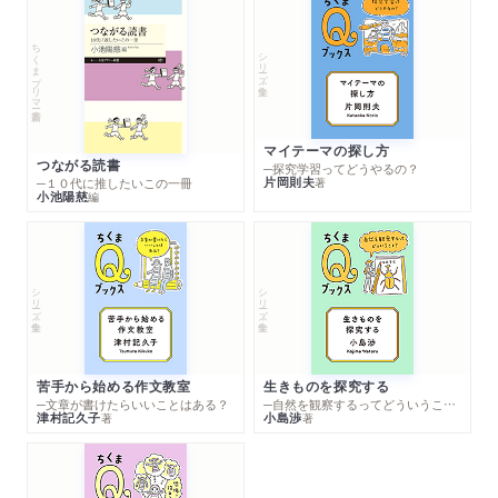
ちくまプリマー新書
シリーズ・全集
マイテーマの探し方
つながる読書
─探究学習ってどうやるの？
片岡則夫
著
─１０代に推したいこの一冊
小池陽慈
編
シリーズ・全集
シリーズ・全集
苦手から始める作文教室
生きものを探究する
─文章が書けたらいいことはある？
─自然を観察するってどういうこと？
津村記久子
小島渉
著
著