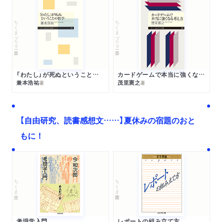
ちくまプリマー新書
ちくまプリマー新書
「わたし」が死ぬということの哲学
カードゲームで本当に強くなる考え方
兼本浩祐
茂里憲之
著
著
【自由研究、読書感想文……】夏休みの宿題のおと
もに！
ちくま文庫
ちくま学芸文庫
考現学入門
レポートの組み立て方