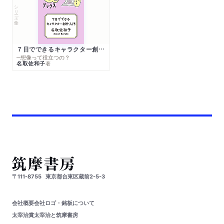
シリーズ・全集
７日でできるキャラクター創作入門
─想像って役立つの？
名取佐和子
著
〒111-8755
東京都台東区蔵前2-5-3
会社概要
会社ロゴ・銘板について
太宰治賞
太宰治と筑摩書房