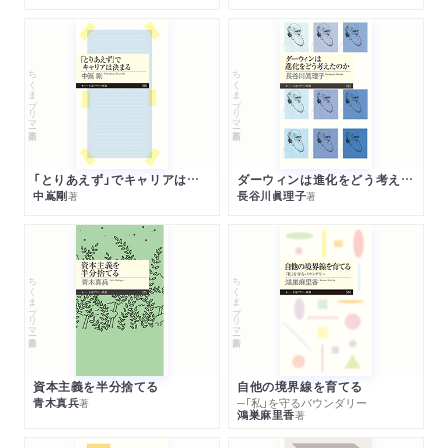
ちくまプリマー新書
ちくまプリマー新書
「とりあえず」でキャリアは決まる
ダーウィンは進化をどう考えたのか
中嶌剛
長谷川眞理子
著
著
ちくまプリマー新書
ちくまプリマー新書
資本主義を半分捨てる
自他の境界線を育てる
青木真兵
─「私」を守るバウンダリー
著
鴻巣麻里香
著