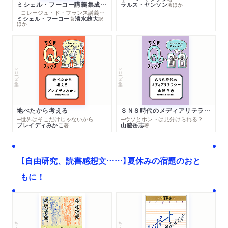
ミシェル・フーコー講義集成１０ 主体性と真理
ラルス・ヤンソン
著
ほか
─コレージュ・ド・フランス講義１９８０－１９８１年度
ミシェル・フーコー
清水雄大
著
訳
ほか
シリーズ・全集
シリーズ・全集
地べたから考える
ＳＮＳ時代のメディアリテラシー
─世界はそこだけじゃないから
─ウソとホントは見分けられる？
ブレイディみかこ
山脇岳志
著
著
【自由研究、読書感想文……】夏休みの宿題のおと
もに！
ちくま文庫
ちくま学芸文庫