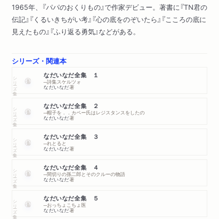
1965年、『パパのおくりもの』で作家デビュー。著書に『TN君の
伝記』『くるいきちがい考』『心の底をのぞいたら』『こころの底に
見えたもの』『ふり返る勇気』などがある。
シリーズ・関連本
なだいなだ全集 １
シリーズ・全集
─詩集スケルツォ
なだいなだ
著
なだいなだ全集 ２
シリーズ・全集
─帽子を．．カペー氏はレジスタンスをしたの
なだいなだ
著
なだいなだ全集 ３
シリーズ・全集
─れとると
なだいなだ
著
なだいなだ全集 ４
シリーズ・全集
─間切りの孫二郎とそのクルーの物語
なだいなだ
著
なだいなだ全集 ５
シリーズ・全集
─おっちょこちょ医
なだいなだ
著