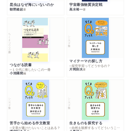
昆虫はなぜ海にいないのか
宇宙最強物質決定戦
朝野維起
高水裕一
著
著
ちくまプリマー新書
シリーズ・全集
マイテーマの探し方
つながる読書
─探究学習ってどうやるの？
片岡則夫
著
─１０代に推したいこの一冊
小池陽慈
編
シリーズ・全集
シリーズ・全集
苦手から始める作文教室
生きものを探究する
─文章が書けたらいいことはある？
─自然を観察するってどういうこと？