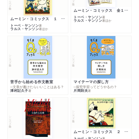
シリーズ・全集
ムーミン・コミックス 全１４巻セット
トーベ・ヤンソン
著
ムーミン・コミックス １ 黄金のしっぽ
ラルス・ヤンソン
著
ほか
トーベ・ヤンソン
著
ラルス・ヤンソン
著
ほか
シリーズ・全集
シリーズ・全集
苦手から始める作文教室
マイテーマの探し方
─文章が書けたらいいことはある？
─探究学習ってどうやるの？
津村記久子
片岡則夫
著
著
シリーズ・全集
シリーズ・全集
ムーミン・コミックス ２ あこがれの遠い土地
トーベ・ヤンソン
著