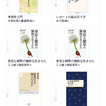
考現学入門
レポートの組み立て方
今和次郎
藤森照信
木下是雄
著
編
著
ちくま文庫
ちくま文庫
身近な雑草の愉快な生きかた
身近な雑草の愉快な生きかた
三上修
稲垣栄洋
三上修
稲垣栄洋
著
著
著
著
ちくまプリマー新書
ちくま新書