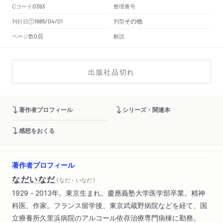
Cコード
整理番号
0393
その他
刊行日
判型
1985/04/01
頁
ページ数
解説
0
出版社品切れ
著作者プロフィール
シリーズ・関連本
感想をおくる
著作者プロフィール
なだいなだ
（ なだ・いなだ ）
1929－2013年。東京生まれ。慶應義塾大学医学部卒業。精神
科医、作家。フランス留学後、東京武蔵野病院などを経て、国
立療養所久里浜病院のアルコール依存治療専門病棟に勤務。