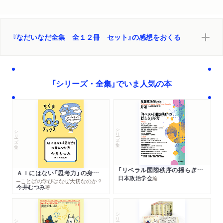
『なだいなだ全集 全１２冊 セット』の感想をおくる
「シリーズ・全集」でいま人気の本
シリーズ・全集
シリーズ・全集
「リベラル国際秩序の揺らぎ」再考 年報政治学２０２６‐Ⅰ
ＡＩにはない「思考力」の身につけ方
日本政治学会
編
─ことばの学びはなぜ大切なのか？
今井むつみ
著
シリーズ・全集