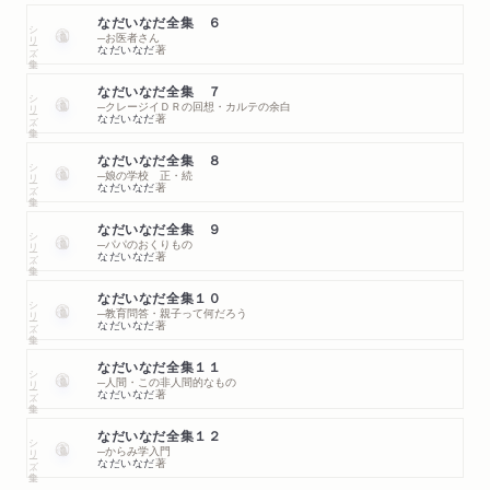
なだいなだ全集 ６
シリーズ・全集
─お医者さん
なだいなだ
著
なだいなだ全集 ７
シリーズ・全集
─クレージイＤＲの回想・カルテの余白
なだいなだ
著
なだいなだ全集 ８
シリーズ・全集
─娘の学校 正・続
なだいなだ
著
なだいなだ全集 ９
シリーズ・全集
─パパのおくりもの
なだいなだ
著
なだいなだ全集１０
シリーズ・全集
─教育問答・親子って何だろう
なだいなだ
著
なだいなだ全集１１
シリーズ・全集
─人間・この非人間的なもの
なだいなだ
著
なだいなだ全集１２
シリーズ・全集
─からみ学入門
なだいなだ
著