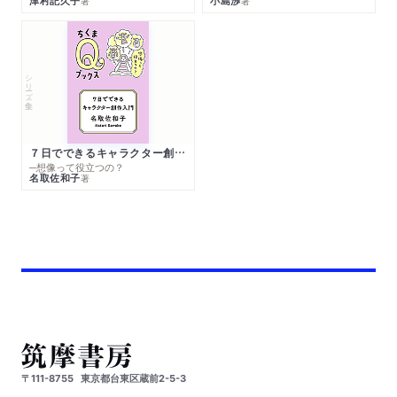
津村記久子
小島渉
著
著
シリーズ・全集
７日でできるキャラクター創作入門
─想像って役立つの？
名取佐和子
著
〒111-8755
東京都台東区蔵前2-5-3