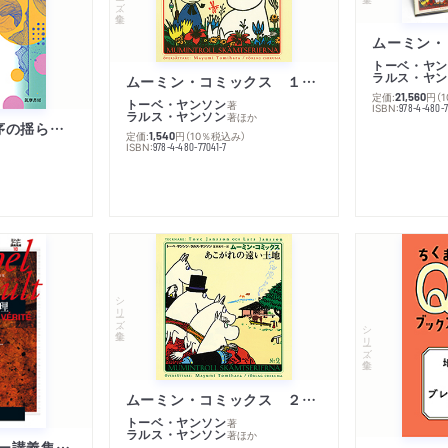
トーベ・ヤン
ラルス・ヤン
ムーミン・コミックス １ 黄金のしっぽ
定価:
円
（
21,560
トーベ・ヤンソン
著
ISBN:
978-4-480-
ラルス・ヤンソン
著
ほか
「リベラル国際秩序の揺らぎ」再考 年報政治学２０２６‐Ⅰ
定価:
円
（10％税込み）
1,540
ISBN:
978-4-480-77041-7
シリーズ・全集
シリーズ・全集
ムーミン・コミックス ２ あこがれの遠い土地
トーベ・ヤンソン
著
ラルス・ヤンソン
著
ほか
ミシェル・フーコー講義集成１０ 主体性と真理