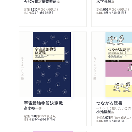
今和次郎
藤森照信
木下是雄
著
編
著
定価:
円
（10％税込み）
定価:
円
（10％税込み）
1,210
902
ISBN:
ISBN:
978-4-480-02115-1
978-4-480-08121-6
ちくまプリマー新書
ちくまプリマー新書
宇宙最強物質決定戦
つながる読書
高水裕一
─１０代に推したいこの
著
小池陽慈
編
定価:
円
（10％税込み）
858
定価:
円
（10％税込み）
1,078
ISBN:
978-4-480-68445-5
ISBN:
978-4-480-68476-9