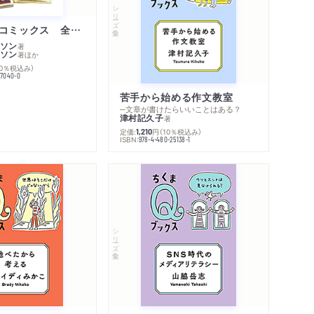
シリーズ・全集
ムーミン・コミックス 全１４巻セット
ソン
著
ソン
著
ほか
10％税込み）
77040-0
苦手から始める作文教室
─文章が書けたらいいことはある？
津村記久子
著
定価:
円
（10％税込み）
1,210
ISBN:
978-4-480-25138-1
内容紹介・目次
著作者プロフィール
感想をおくる
シリーズ・全集