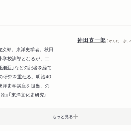
神田喜一郎
（ かんだ・きい
内藤虎次郎。東洋史学者。秋田
小学校訓導となるが、二
「亜細亜」などの記者を経て
の研究を重ねる。明治40
東洋史学講座を担当、の
論』『東洋文化史研究』
。
もっと見る