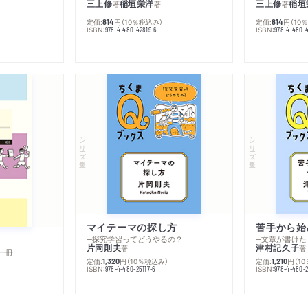
三上修
稲垣栄洋
三上修
稲垣
著
著
著
定価:
円
（10％税込み）
定価:
円
（10
814
814
ISBN:
ISBN:
978-4-480-42819-6
978-4-480-
シリーズ・全集
シリーズ・全集
マイテーマの探し方
苦手から始
─探究学習ってどうやるの？
─文章が書けた
片岡則夫
津村記久子
著
著
一冊
定価:
円
（10％税込み）
定価:
円
（1
1,320
1,210
ISBN:
ISBN:
978-4-480-25117-6
978-4-480-2