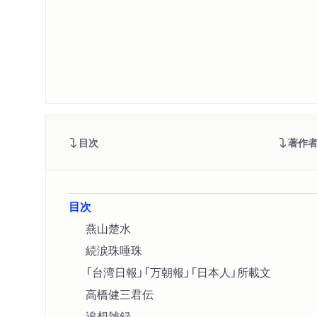
目次
著作
目次
燕山楚水
続涙珠唾珠
「台湾日報」「万朝報」「日本人」所載文
高橋健三君伝
追想雑録