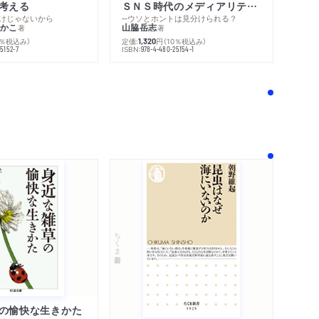
考える
ＳＮＳ時代のメディアリテラシー
けじゃないから
─ウソとホントは見分けられる？
かこ
山脇岳志
著
著
0％税込み）
定価:
円
（10％税込み）
1,320
ISBN:
5152-7
978-4-480-25154-1
！
ちくま新書
の愉快な生きかた