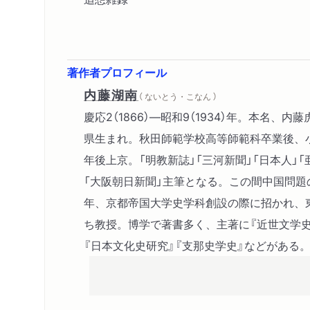
著作者プロフィール
内藤湖南
（ ないとう・こなん ）
慶応2（1866）―昭和9（1934）年。本名、
県生まれ。秋田師範学校高等師範科卒業後、
年後上京。「明教新誌」「三河新聞」「日本人」
「大阪朝日新聞」主筆となる。この間中国問題
年、京都帝国大学史学科創設の際に招かれ、
ち教授。博学で著書多く、主著に『近世文学史
『日本文化史研究』『支那史学史』などがある