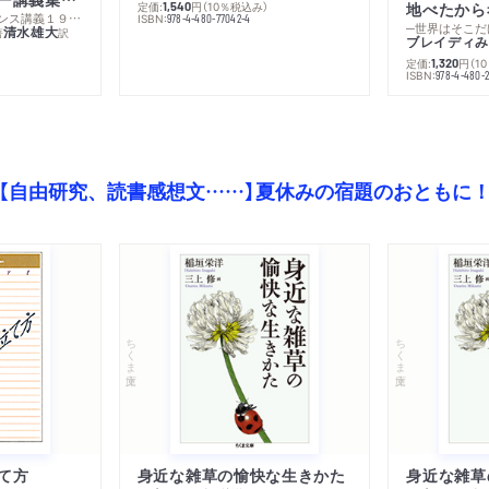
定価:
円
（10％税込み）
地べたから
1,540
─コレージュ・ド・フランス講義１９８０－１９８１年度
ISBN:
978-4-480-77042-4
─世界はそこだ
清水雄大
著
訳
ブレイディみ
定価:
円
（1
1,320
）
ISBN:
978-4-480-2
【自由研究、読書感想文……】夏休みの宿題のおともに
ちくま文庫
ちくま文庫
て方
身近な雑草の愉快な生きかた
身近な雑草