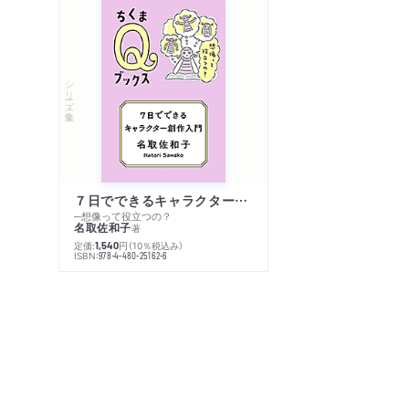
シリーズ・全集
７日でできるキャラクター創作入門
─想像って役立つの？
名取佐和子
著
定価:
円
（10％税込み）
1,540
ISBN:
978-4-480-25162-6