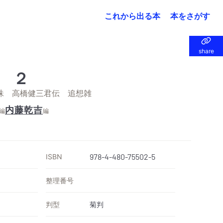
これから出る本
本をさがす
share
share
 ２
珠 高橋健三君伝 追想雑
内藤乾吉
編
編
ISBN
978-4-480-75502-5
整理番号
判型
菊判