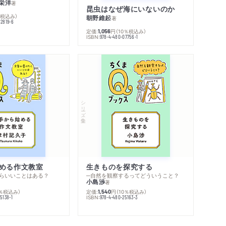
栄洋
著
昆虫はなぜ海にいないのか
％税込み）
朝野維起
著
42819-6
定価:
円
（10％税込み）
1,056
ISBN:
978-4-480-07756-1
シリーズ・全集
める作文教室
生きものを探究する
らいいことはある？
─自然を観察するってどういうこと？
小島渉
著
0％税込み）
定価:
円
（10％税込み）
1,540
ISBN:
5138-1
978-4-480-25163-3