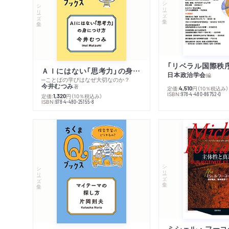
シリーズ・全集
シリーズ・全集
ＡＩにはない「思考力」の身につけ方
日本政治学会
編
─ことばの学びはなぜ大切なのか？
今井むつみ
著
定価:
円
（10％税込み）
4,510
ISBN:
978-4-480-86752-0
定価:
円
（10％税込み）
1,320
ISBN:
978-4-480-25155-8
シリーズ・全集
シリーズ・全集