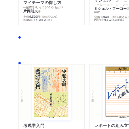
マイテーマの探し方
─探究学習ってどうやるの？
ミシェル・フーコー
片岡則夫
著
ほか
定価:
円
（10％税込み）
1,320
定価:
円
（10％税込み
6,930
ISBN:
978-4-480-25117-6
ISBN:
978-4-480-79050-7
ちくま文庫
ちくま学芸文庫
考現学入門
レポートの組み立