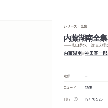
シリーズ・全集
内藤湖南全集
——燕山楚水 続涙珠唾
内藤湖南
神田喜一郎
著
定価
--
Cコード
1395
刊行日
1971/03/23