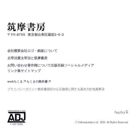
〒111-8755
東京都台東区蔵前2-5-3
会社概要
会社ロゴ・銘板について
太宰治賞
太宰治と筑摩書房
お問い合わせ
著作権について
出版目録
ソーシャルメディア
リンク集
サイトマップ
webちくま
ちくまの教科書
プライバシーポリシー
教科書採択の公正確保に関する基本方針
免責事項
PageTop
© Chikumashobo Ltd.
2024
All Rights Reserved.