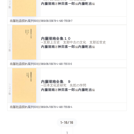
内藤湖南
神田喜一郎
内藤乾吉
著
編
編
出版社品切れ
菊判
500
頁
1969/08/20
978-4-480-75508-7
内藤湖南全集１０
シリーズ・全集
─支那上古史 支那中古の文化 支那近世史
内藤湖南
神田喜一郎
内藤乾吉
著
編
編
出版社品切れ
菊判
538
頁
1969/06/10
978-4-480-75510-0
内藤湖南全集 ９
シリーズ・全集
─日本文化史研究 先哲の学問
内藤湖南
神田喜一郎
内藤乾吉
著
編
編
出版社品切れ
菊判
536
頁
1969/04/10
978-4-480-75509-4
1-16/16
1