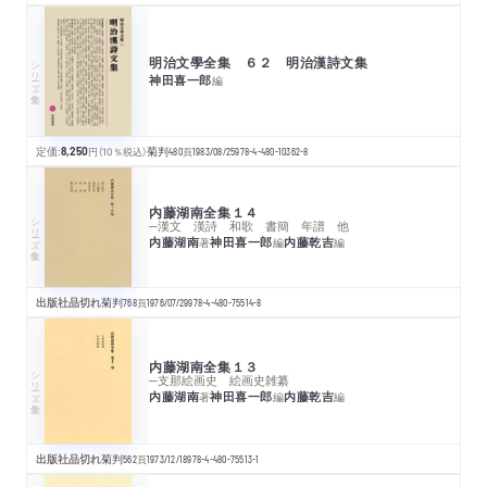
明治文學全集 ６２ 明治漢詩文集
シリーズ・全集
神田喜一郎
編
定価:
8,250
円
（10％税込）
菊判
480
頁
1983/08/25
978-4-480-10362-8
内藤湖南全集１４
シリーズ・全集
─漢文 漢詩 和歌 書簡 年譜 他
内藤湖南
神田喜一郎
内藤乾吉
著
編
編
出版社品切れ
菊判
768
頁
1976/07/29
978-4-480-75514-8
内藤湖南全集１３
シリーズ・全集
─支那絵画史 絵画史雑纂
内藤湖南
神田喜一郎
内藤乾吉
著
編
編
出版社品切れ
菊判
562
頁
1973/12/18
978-4-480-75513-1