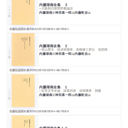
内藤湖南全集 ３
シリーズ・全集
─大阪朝日新聞所載論説
内藤湖南
神田喜一郎
内藤乾吉
著
編
編
出版社品切れ
菊判
640
頁
1971/07/29
978-4-480-75503-2
内藤湖南全集 ２
シリーズ・全集
─燕山楚水 続涙珠唾珠 高橋健三君伝 追想雑
内藤湖南
神田喜一郎
内藤乾吉
著
編
編
出版社品切れ
菊判
768
頁
1971/03/23
978-4-480-75502-5
内藤湖南全集 １
シリーズ・全集
─近世文学史論 諸葛武候 涙珠唾珠 雑纂
内藤湖南
神田喜一郎
内藤乾吉
著
編
編
出版社品切れ
菊判
704
頁
1970/09/15
978-4-480-75501-8
内藤湖南全集１２