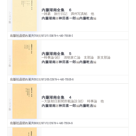
内藤湖南全集 ６
シリーズ・全集
─雑纂 旅行日記 満州写真帖 他
内藤湖南
神田喜一郎
内藤乾吉
著
編
編
出版社品切れ
菊判
708
頁
1972/11/30
978-4-480-75506-3
内藤湖南全集 ５
シリーズ・全集
─時事論（続） 清朝衰亡論 支那論 新支那論
内藤湖南
神田喜一郎
内藤乾吉
著
編
編
出版社品切れ
菊判
552
頁
1972/05/23
978-4-480-75505-6
内藤湖南全集 ４
シリーズ・全集
─大阪朝日新聞所載論説（続） 時事論 他
内藤湖南
神田喜一郎
内藤乾吉
著
編
編
出版社品切れ
菊判
608
頁
1971/12/21
978-4-480-75504-9