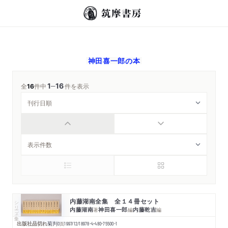
神田喜一郎
の本
1
16
─
全
16
件中
件を表示
内藤湖南全集 全１４冊セット
シリーズ・全集
内藤湖南
神田喜一郎
内藤乾吉
著
編
編
出版社品切れ
菊判
0
頁
1997/12/18
978-4-480-75500-1