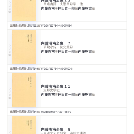
シリーズ・全集
─目睹書譚 支那目録学 他
内藤湖南
神田喜一郎
内藤乾吉
著
編
編
出版社品切れ
菊判
552
頁
1970/06/25
978-4-480-75512-4
内藤湖南全集 ７
シリーズ・全集
─研幾小録 読史叢録
内藤湖南
神田喜一郎
内藤乾吉
著
編
編
出版社品切れ
菊判
640
頁
1970/02/25
978-4-480-75507-0
内藤湖南全集１１
シリーズ・全集
─支那史学史
内藤湖南
神田喜一郎
内藤乾吉
著
編
編
出版社品切れ
菊判
548
頁
1969/11/30
978-4-480-75511-7
内藤湖南全集 ８
シリーズ・全集
─東洋文化史研究 清朝史通論