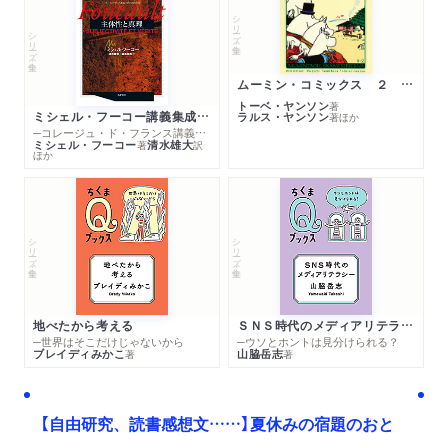
シリーズ・全集
シリーズ・全集
ムーミン・コミックス ２ あこがれの遠い土地
トーベ・ヤンソン
著
ミシェル・フーコー講義集成１０ 主体性と真理
ラルス・ヤンソン
著
ほか
─コレージュ・ド・フランス講義１９８０－１９８１年度
ミシェル・フーコー
清水雄大
著
訳
ほか
シリーズ・全集
シリーズ・全集
地べたから考える
ＳＮＳ時代のメディアリテラシー
─世界はそこだけじゃないから
─ウソとホントは見分けられる？
ブレイディみかこ
山脇岳志
著
著
【自由研究、読書感想文……】夏休みの宿題のおと