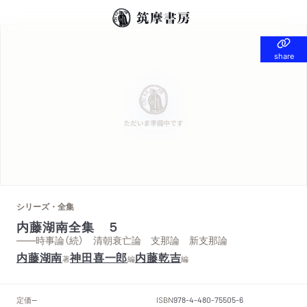
share
share
シリーズ・全集
内藤湖南全集 ５
——時事論（続） 清朝衰亡論 支那論 新支那論
内藤湖南
神田喜一郎
内藤乾吉
著
編
編
定価
ISBN
--
978-4-480-75505-6