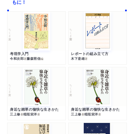
もに！
ちくま文庫
ちくま学芸文庫
考現学入門
レポートの組み立て方
今和次郎
藤森照信
木下是雄
著
編
著
ちくま文庫
ちくま文庫
身近な雑草の愉快な生きかた
身近な雑草の愉快な生きかた
三上修
稲垣栄洋
三上修
稲垣栄洋
著
著
著
著