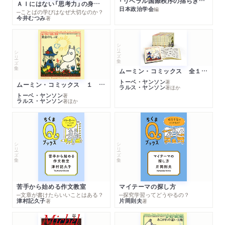
「リベラル国際秩序の揺らぎ」再考 年報政治学２０２６‐Ⅰ
ＡＩにはない「思考力」の身につけ方
日本政治学会
編
─ことばの学びはなぜ大切なのか？
今井むつみ
著
シリーズ・全集
シリーズ・全集
ムーミン・コミックス 全１４巻セット
トーベ・ヤンソン
著
ムーミン・コミックス １ 黄金のしっぽ
ラルス・ヤンソン
著
ほか
トーベ・ヤンソン
著
ラルス・ヤンソン
著
ほか
シリーズ・全集
シリーズ・全集
苦手から始める作文教室
マイテーマの探し方
─文章が書けたらいいことはある？
─探究学習ってどうやるの？
津村記久子
片岡則夫
著
著