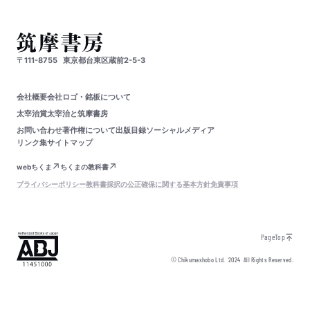
〒111-8755
東京都台東区蔵前2-5-3
会社概要
会社ロゴ・銘板について
太宰治賞
太宰治と筑摩書房
お問い合わせ
著作権について
出版目録
ソーシャルメディア
リンク集
サイトマップ
webちくま
ちくまの教科書
プライバシーポリシー
教科書採択の公正確保に関する基本方針
免責事項
PageTop
© Chikumashobo Ltd.
2024
All Rights Reserved.