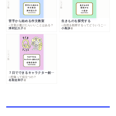
シリーズ・全集
シリーズ・全集
苦手から始める作文教室
生きものを探究する
─文章が書けたらいいことはある？
─自然を観察するってどういうこと？
津村記久子
小島渉
著
著
シリーズ・全集
７日でできるキャラクター創作入門
─想像って役立つの？
名取佐和子
著