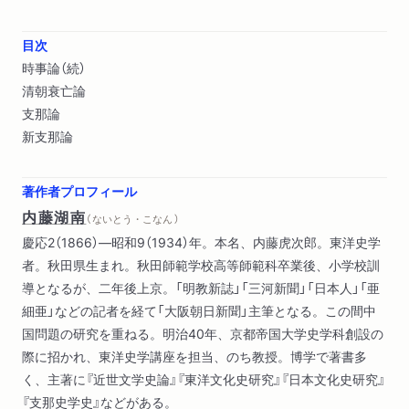
目次
時事論（続）
清朝衰亡論
支那論
新支那論
著作者プロフィール
内藤湖南
（ ないとう・こなん ）
慶応2（1866）―昭和9（1934）年。本名、内藤虎次郎。東洋史学
者。秋田県生まれ。秋田師範学校高等師範科卒業後、小学校訓
導となるが、二年後上京。「明教新誌」「三河新聞」「日本人」「亜
細亜」などの記者を経て「大阪朝日新聞」主筆となる。この間中
国問題の研究を重ねる。明治40年、京都帝国大学史学科創設の
際に招かれ、東洋史学講座を担当、のち教授。博学で著書多
く、主著に『近世文学史論』『東洋文化史研究』『日本文化史研究』
『支那史学史』などがある。