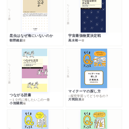
ちくまプリマー新書
ちくま新書
昆虫はなぜ海にいないのか
宇宙最強物質決定戦
朝野維起
高水裕一
著
著
ちくまプリマー新書
シリーズ・全集
マイテーマの探し方
つながる読書
─探究学習ってどうやるの？
片岡則夫
著
─１０代に推したいこの一冊
小池陽慈
編