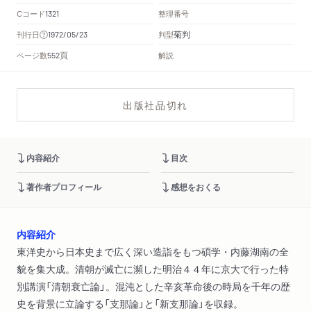
Cコード
整理番号
1321
菊判
刊行日
判型
1972/05/23
頁
ページ数
解説
552
出版社品切れ
内容紹介
目次
著作者プロフィール
感想をおくる
内容紹介
東洋史から日本史まで広く深い造詣をもつ碩学・内藤湖南の全
貌を集大成。清朝が滅亡に瀕した明治４４年に京大で行った特
別講演「清朝衰亡論」。混沌とした辛亥革命後の時局を千年の歴
史を背景に立論する「支那論」と「新支那論」を収録。