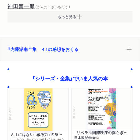
神田喜一郎
（ かんだ・きいちろう ）
もっと見る
『内藤湖南全集 ４』の感想をおくる
「シリーズ・全集」でいま人気の本
シリーズ・全集
シリーズ・全集
「リベラル国際秩序の揺らぎ」再考 年報政治学２０２６‐Ⅰ
ＡＩにはない「思考力」の身につけ方
日本政治学会
編
─ことばの学びはなぜ大切なのか？