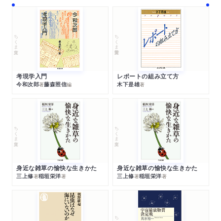
ちくま文庫
ちくま学芸文庫
考現学入門
レポートの組み立て方
今和次郎
藤森照信
木下是雄
著
編
著
ちくま文庫
ちくま文庫
身近な雑草の愉快な生きかた
身近な雑草の愉快な生きかた
三上修
稲垣栄洋
三上修
稲垣栄洋
著
著
著
著