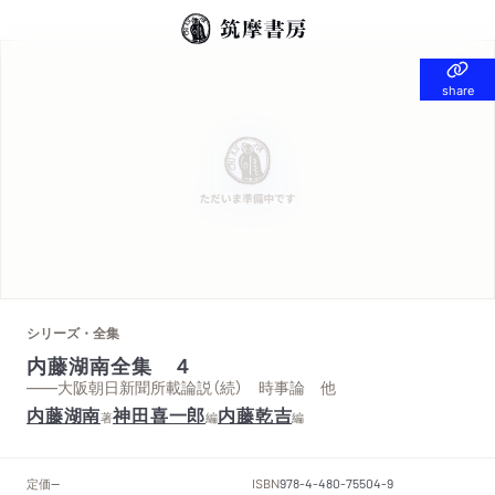
share
share
シリーズ・全集
内藤湖南全集 ４
——大阪朝日新聞所載論説（続） 時事論 他
内藤湖南
神田喜一郎
内藤乾吉
著
編
編
定価
ISBN
--
978-4-480-75504-9