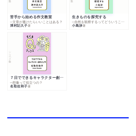
苦手から始める作文教室
生きものを探究する
─文章が書けたらいいことはある？
─自然を観察するってどういうこと？
津村記久子
小島渉
著
著
シリーズ・全集
７日でできるキャラクター創作入門
─想像って役立つの？
名取佐和子
著