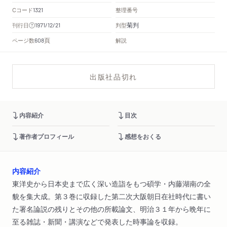
Cコード
整理番号
1321
菊判
刊行日
判型
1971/12/21
頁
ページ数
解説
608
出版社品切れ
内容紹介
目次
著作者プロフィール
感想をおくる
内容紹介
東洋史から日本史まで広く深い造詣をもつ碩学・内藤湖南の全
貌を集大成。第３巻に収録した第二次大阪朝日在社時代に書い
た署名論説の残りとその他の所載論文、明治３１年から晩年に
至る雑誌・新聞・講演などで発表した時事論を収録。