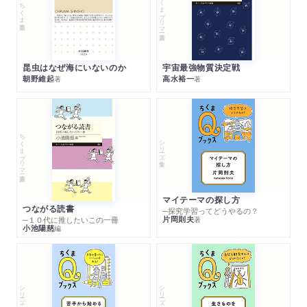
ちくまプリマー新書
ちくま新書
昆虫はなぜ海にいないのか
宇宙最強物質決定戦
朝野維起
高水裕一
著
著
ちくまプリマー新書
シリーズ・全集
マイテーマの探し方
つながる読書
─探究学習ってどうやるの？
片岡則夫
著
─１０代に推したいこの一冊
小池陽慈
編
シリーズ・全集
シリーズ・全集