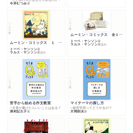
今井むつみ
著
シリーズ・全集
シリーズ・全集
ムーミン・コミックス 全１４巻セット
トーベ・ヤンソン
著
ムーミン・コミックス １ 黄金のしっぽ
ラルス・ヤンソン
著
ほか
トーベ・ヤンソン
著
ラルス・ヤンソン
著
ほか
シリーズ・全集
シリーズ・全集
苦手から始める作文教室
マイテーマの探し方
─文章が書けたらいいことはある？
─探究学習ってどうやるの？
津村記久子
片岡則夫
著
著
シリーズ・全集