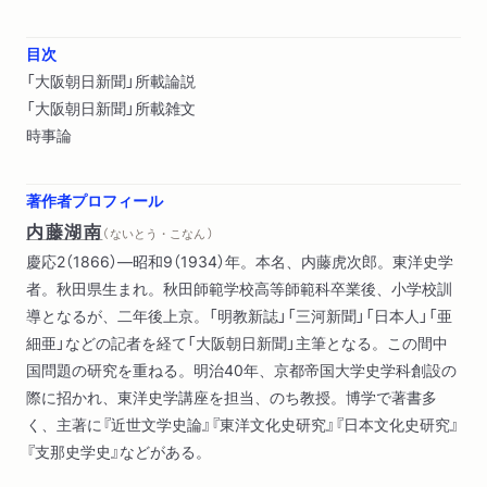
目次
「大阪朝日新聞」所載論説
「大阪朝日新聞」所載雑文
時事論
著作者プロフィール
内藤湖南
（ ないとう・こなん ）
慶応2（1866）―昭和9（1934）年。本名、内藤虎次郎。東洋史学
者。秋田県生まれ。秋田師範学校高等師範科卒業後、小学校訓
導となるが、二年後上京。「明教新誌」「三河新聞」「日本人」「亜
細亜」などの記者を経て「大阪朝日新聞」主筆となる。この間中
国問題の研究を重ねる。明治40年、京都帝国大学史学科創設の
際に招かれ、東洋史学講座を担当、のち教授。博学で著書多
く、主著に『近世文学史論』『東洋文化史研究』『日本文化史研究』
『支那史学史』などがある。