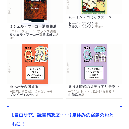
シリーズ・全集
ムーミン・コミックス ２ あこがれの遠い土地
トーベ・ヤンソン
著
ミシェル・フーコー講義集成１０ 主体性と真理
ラルス・ヤンソン
著
ほか
─コレージュ・ド・フランス講義１９８０－１９８１年度
ミシェル・フーコー
清水雄大
著
訳
ほか
シリーズ・全集
シリーズ・全集
地べたから考える
ＳＮＳ時代のメディアリテラシー
─世界はそこだけじゃないから
─ウソとホントは見分けられる？
ブレイディみかこ
山脇岳志
著
著
【自由研究、読書感想文……】夏休みの宿題のおと
もに！