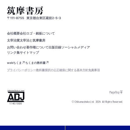
〒111-8755
東京都台東区蔵前2-5-3
会社概要
会社ロゴ・銘板について
太宰治賞
太宰治と筑摩書房
お問い合わせ
著作権について
出版目録
ソーシャルメディア
リンク集
サイトマップ
webちくま
ちくまの教科書
プライバシーポリシー
教科書採択の公正確保に関する基本方針
免責事項
PageTop
© Chikumashobo Ltd.
2024
All Rights Reserved.