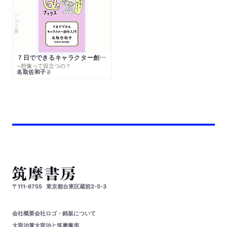
シリーズ・全集
７日でできるキャラクター創作入門
─想像って役立つの？
名取佐和子
著
〒111-8755
東京都台東区蔵前2-5-3
会社概要
会社ロゴ・銘板について
太宰治賞
太宰治と筑摩書房