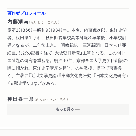
著作者プロフィール
内藤湖南
（ ないとう・こなん ）
慶応2（1866）―昭和9（1934）年。本名、内藤虎次郎。東洋史学
者。秋田県生まれ。秋田師範学校高等師範科卒業後、小学校訓
導となるが、二年後上京。「明教新誌」「三河新聞」「日本人」「亜
細亜」などの記者を経て「大阪朝日新聞」主筆となる。この間中
国問題の研究を重ねる。明治40年、京都帝国大学史学科創設の
際に招かれ、東洋史学講座を担当、のち教授。博学で著書多
く、主著に『近世文学史論』『東洋文化史研究』『日本文化史研究』
『支那史学史』などがある。
神田喜一郎
（ かんだ・きいちろう ）
もっと見る