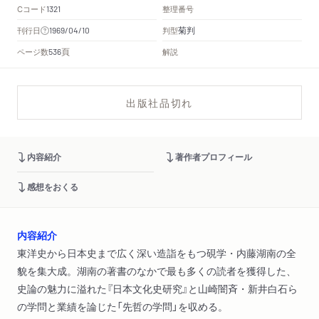
Cコード
整理番号
1321
菊判
刊行日
判型
1969/04/10
頁
ページ数
解説
536
出版社品切れ
内容紹介
著作者プロフィール
感想をおくる
内容紹介
東洋史から日本史まで広く深い造詣をもつ硯学・内藤湖南の全
貌を集大成。湖南の著書のなかで最も多くの読者を獲得した、
史論の魅力に溢れた『日本文化史研究』と山崎闇斉・新井白石ら
の学問と業績を論じた「先哲の学問」を収める。