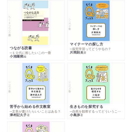
ちくまプリマー新書
シリーズ・全集
マイテーマの探し方
つながる読書
─探究学習ってどうやるの？
片岡則夫
著
─１０代に推したいこの一冊
小池陽慈
編
シリーズ・全集
シリーズ・全集
苦手から始める作文教室
生きものを探究する
─文章が書けたらいいことはある？
─自然を観察するってどういうこと？
津村記久子
小島渉
著
著