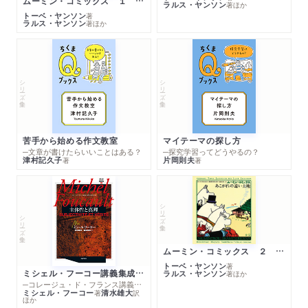
ムーミン・コミックス １ 黄金のしっぽ
ラルス・ヤンソン
著
ほか
トーベ・ヤンソン
著
ラルス・ヤンソン
著
ほか
シリーズ・全集
シリーズ・全集
苦手から始める作文教室
マイテーマの探し方
─文章が書けたらいいことはある？
─探究学習ってどうやるの？
津村記久子
片岡則夫
著
著
シリーズ・全集
シリーズ・全集
ムーミン・コミックス ２ あこがれの遠い土地
トーベ・ヤンソン
著
ミシェル・フーコー講義集成１０ 主体性と真理
ラルス・ヤンソン
著
ほか
─コレージュ・ド・フランス講義１９８０－１９８１年度
ミシェル・フーコー
清水雄大
著
訳
ほか