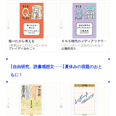
シリーズ・全集
シリーズ・全集
地べたから考える
ＳＮＳ時代のメディアリテラシー
─世界はそこだけじゃないから
─ウソとホントは見分けられる？
ブレイディみかこ
山脇岳志
著
著
【自由研究、読書感想文……】夏休みの宿題のおと
もに！
ちくま文庫
ちくま学芸文庫