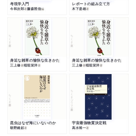
考現学入門
レポートの組み立て方
今和次郎
藤森照信
木下是雄
著
編
著
ちくま文庫
ちくま文庫
身近な雑草の愉快な生きかた
身近な雑草の愉快な生きかた
三上修
稲垣栄洋
三上修
稲垣栄洋
著
著
著
著
ちくまプリマー新書
ちくま新書
昆虫はなぜ海にいないのか
宇宙最強物質決定戦
朝野維起
高水裕一
著
著