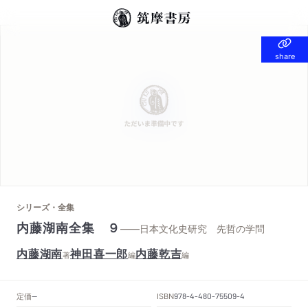
share
share
シリーズ・全集
内藤湖南全集 ９
——日本文化史研究 先哲の学問
内藤湖南
神田喜一郎
内藤乾吉
著
編
編
定価
ISBN
--
978-4-480-75509-4