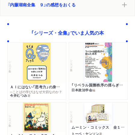
『内藤湖南全集 ９』の感想をおくる
「シリーズ・全集」でいま人気の本
シリーズ・全集
シリーズ・全集
「リベラル国際秩序の揺らぎ」再考 年報政治学２０２６‐Ⅰ
ＡＩにはない「思考力」の身につけ方
日本政治学会
編
─ことばの学びはなぜ大切なのか？
今井むつみ
著
シリーズ・全集
シリーズ・全集
ムーミン・コミックス 全１４巻セット
トーベ・ヤンソン
著