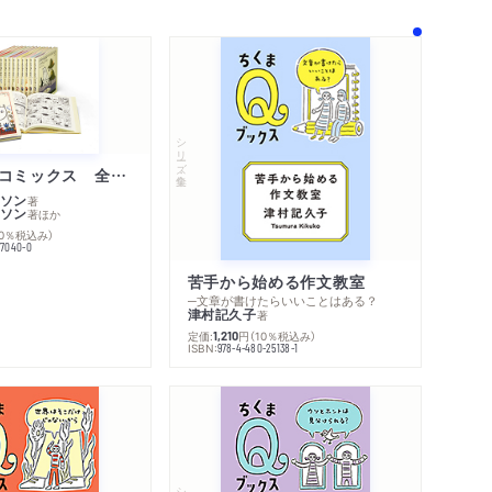
シリーズ・全集
ムーミン・コミックス 全１４巻セット
ソン
著
ソン
著
ほか
10％税込み）
77040-0
苦手から始める作文教室
─文章が書けたらいいことはある？
津村記久子
著
定価:
円
（10％税込み）
1,210
ISBN:
978-4-480-25138-1
内容紹介・目次
コンテンツリンク
シリーズ・関連本
感想をおくる