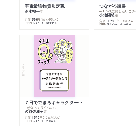
宇宙最強物質決定戦
つながる読書
高水裕一
─１０代に推したいこの
著
小池陽慈
編
定価:
円
（10％税込み）
858
定価:
円
（10％税込み）
1,078
ISBN:
978-4-480-68445-5
ISBN:
978-4-480-68476-9
シリーズ・全集
７日でできるキャラクター創作入門
─想像って役立つの？
名取佐和子
著
定価:
円
（10％税込み）
1,540
ISBN:
978-4-480-25162-6