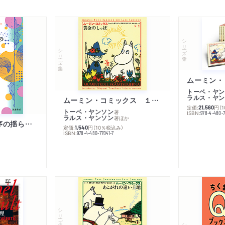
シリーズ・全集
シリーズ・全集
トーベ・ヤン
ラルス・ヤン
ムーミン・コミックス １ 黄金のしっぽ
定価:
円
（
21,560
トーベ・ヤンソン
著
ISBN:
978-4-480-
ラルス・ヤンソン
著
ほか
「リベラル国際秩序の揺らぎ」再考 年報政治学２０２６‐Ⅰ
定価:
円
（10％税込み）
1,540
ISBN:
978-4-480-77041-7
シリーズ・全集