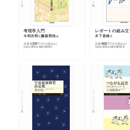
考現学入門
レポートの組み立
今和次郎
藤森照信
木下是雄
著
編
著
定価:
円
（10％税込み）
定価:
円
（10％税込み）
1,210
902
ISBN:
ISBN:
978-4-480-02115-1
978-4-480-08121-6
ちくまプリマー新書
ちくまプリマー新書