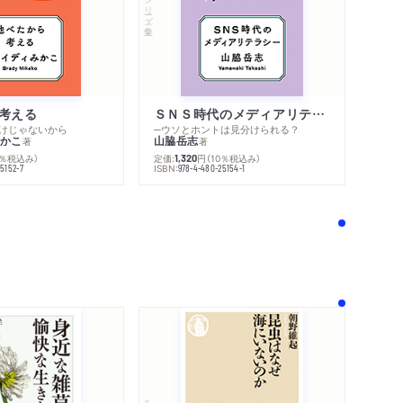
シリーズ・全集
考える
ＳＮＳ時代のメディアリテラシー
けじゃないから
─ウソとホントは見分けられる？
かこ
山脇岳志
著
著
0％税込み）
定価:
円
（10％税込み）
1,320
ISBN:
5152-7
978-4-480-25154-1
！