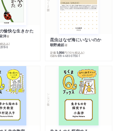
ちくま新書
の愉快な生きかた
栄洋
著
昆虫はなぜ海にいないのか
％税込み）
朝野維起
著
42819-6
定価:
円
（10％税込み）
1,056
ISBN:
978-4-480-07756-1
シリーズ・全集
める作文教室
生きものを探究する