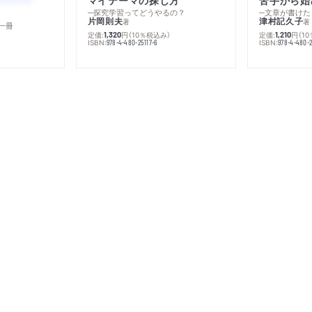
─探究学習ってどうやるの？
─文章が書けた
片岡則夫
津村記久子
著
著
一冊
定価:
円
（10％税込み）
定価:
円
（1
1,320
1,210
ISBN:
ISBN:
978-4-480-25117-6
978-4-480-2