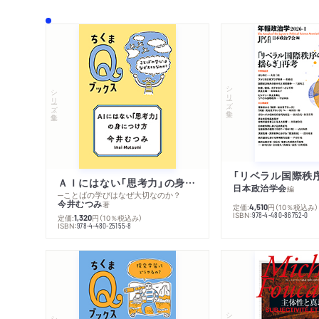
シリーズ・全集
シリーズ・全集
ＡＩにはない「思考力」の身につけ方
日本政治学会
編
─ことばの学びはなぜ大切なのか？
今井むつみ
著
定価:
円
（10％税込み）
4,510
ISBN:
978-4-480-86752-0
定価:
円
（10％税込み）
1,320
ISBN:
978-4-480-25155-8