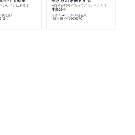
らいいことはある？
─自然を観察するってどういうこと？
小島渉
著
0％税込み）
定価:
円
（10％税込み）
1,540
ISBN:
5138-1
978-4-480-25163-3