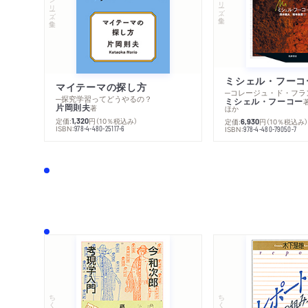
シリーズ・全集
シリーズ・全集
マイテーマの探し方
─探究学習ってどうやるの？
ミシェル・フーコー
片岡則夫
著
ほか
定価:
円
（10％税込み）
1,320
定価:
円
（10％税込み
6,930
ISBN:
978-4-480-25117-6
ISBN:
978-4-480-79050-7
ちくま文庫
ちくま学芸文庫