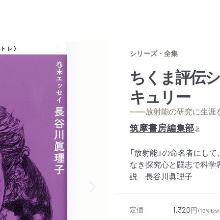
シリーズ・全集
ちくま評伝シ
キュリー
——放射能の研究に生涯
筑摩書房編集部
著
「放射能」の命名者にし
なき探究心と闘志で科学
説 長谷川眞理子
Next slide
定価
1,320
円
（10％税込