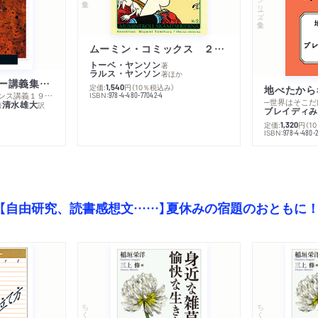
シリーズ・全集
ムーミン・コミックス ２ あこがれの遠い土地
トーベ・ヤンソン
著
ラルス・ヤンソン
著
ほか
ミシェル・フーコー講義集成１０ 主体性と真理
定価:
円
（10％税込み）
地べたから
1,540
─コレージュ・ド・フランス講義１９８０－１９８１年度
ISBN:
978-4-480-77042-4
─世界はそこだ
清水雄大
著
訳
ブレイディみ
定価:
円
（1
1,320
）
ISBN:
978-4-480-2
【自由研究、読書感想文……】夏休みの宿題のおともに
ちくま文庫
ちくま文庫