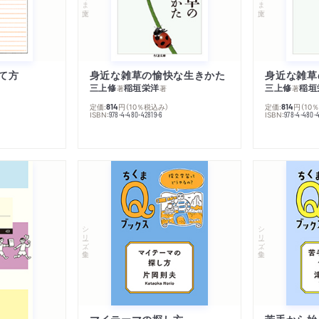
て方
身近な雑草の愉快な生きかた
身近な雑草
三上修
稲垣栄洋
三上修
稲垣
著
著
著
定価:
円
（10％税込み）
定価:
円
（10
814
814
ISBN:
ISBN:
978-4-480-42819-6
978-4-480-
シリーズ・全集
シリーズ・全集
マイテーマの探し方
苦手から始